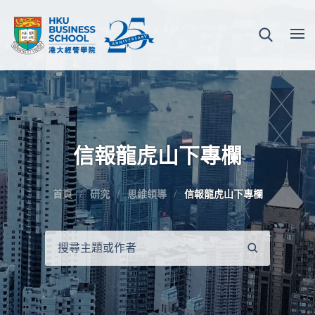
信報龍虎山下專欄
首頁
研究
思維領導
信報龍虎山下專欄
搜
尋