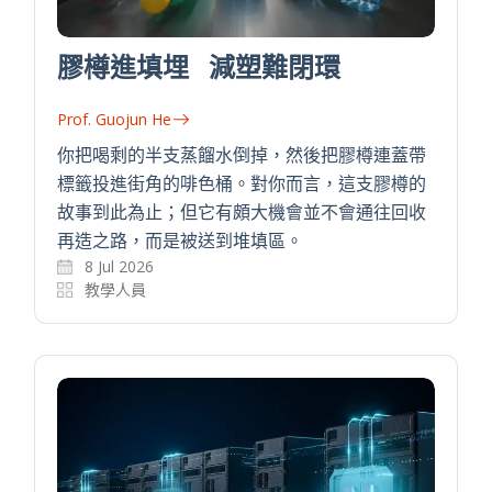
膠樽進填埋 減塑難閉環
Prof. Guojun He
你把喝剩的半支蒸餾水倒掉，然後把膠樽連蓋帶
標籤投進街角的啡色桶。對你而言，這支膠樽的
故事到此為止；但它有頗大機會並不會通往回收
再造之路，而是被送到堆填區。
8 Jul 2026
教學人員