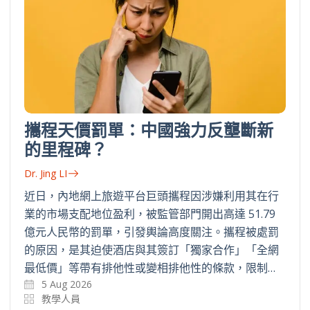
攜程天價罰單：中國強力反壟斷新
的里程碑？
Dr. Jing LI
近日，內地網上旅遊平台巨頭攜程因涉嫌利用其在行
業的市場支配地位盈利，被監管部門開出高達 51.79
億元人民幣的罰單，引發輿論高度關注。攜程被處罰
的原因，是其迫使酒店與其簽訂「獨家合作」「全網
最低價」等帶有排他性或變相排他性的條款，限制…
5 Aug 2026
教學人員