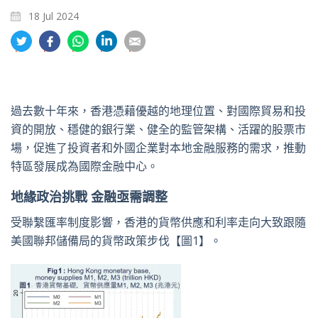
18 Jul 2024
分
分
分
分
分
享
享
享
享
享
到
到
到
到
到
推
面
whatsapp
領
電
特
書
英
郵
過去數十年來，香港憑藉優越的地理位置、對國際貿易和投
資的開放、穩健的銀行業、健全的監管架構、活躍的股票市
場，促進了投資者和外國企業對本地金融服務的需求，推動
特區發展成為國際金融中心。
地緣政治挑戰 金融亟需調整
受聯繫匯率制度影響，香港的貨幣供應和利率走向大致跟隨
美國聯邦儲備局的貨幣政策步伐【圖1】。