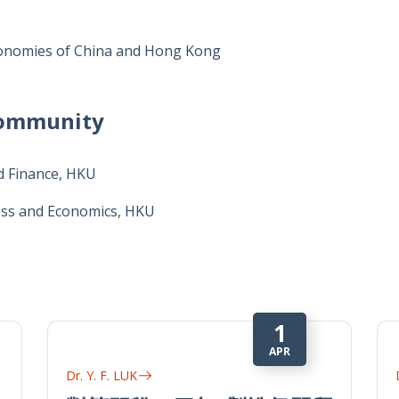
onomies of China and Hong Kong
/Community
d Finance, HKU
ess and Economics, HKU
6
15
V
OCT
Dr. Y. F. LUK