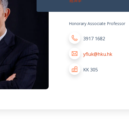
經濟學
Honorary Associate Professor
3917 1682
yfluk@hku.hk
KK 305