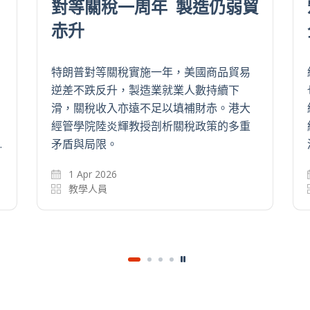
義
阿根廷經濟再陷困境
踏入2025年最後一季，中美經濟戰火重
燃。當前全球經濟的焦點，落在本月底在
不明確
南韓慶州舉行的亞太經濟合作組織(APEC)
。當前
會議中。但在APEC會議舉行之前數天，在
織。該
地球的另一邊，有另一事情也值得關注，…
進行了
出當前…
15 Oct 2025
教學人員