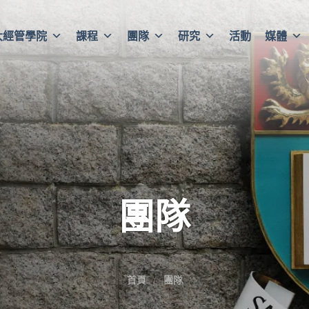
大經管學院
課程
團隊
研究
活動
媒體
團隊
首頁
團隊