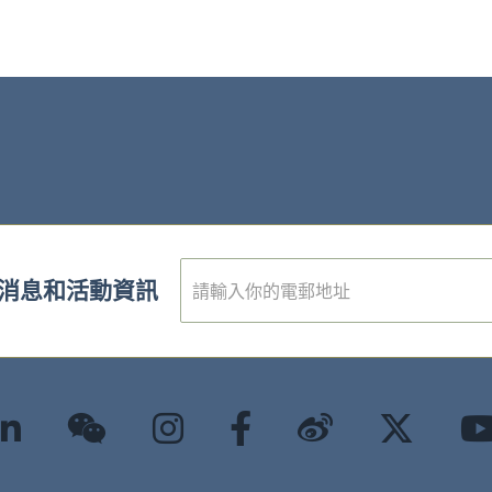
電
消息和活動資訊
子
郵
件
*