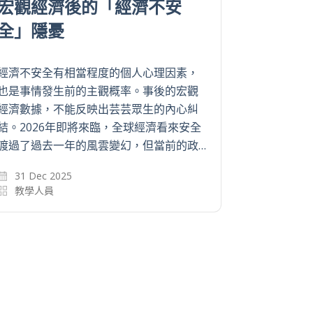
香港還記得日圓軍票禍害
《
嗎？
策
1941年12月7日夏威夷時間早上7時55分，
OB
日本偷襲珍珠港美國海軍基地，英國和美
濟
國隨即向日本宣戰，太平洋戰爭爆發。如
同
侵略中國一樣，日本軍國主義者有計劃地
繼
擴展亞太區戰事，掠奪各地的資源，來達…
而
3 Sep 2025
9
教學人員