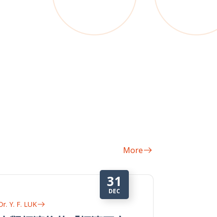
More
3
SEP
Dr. Y. F. LUK
Dr. Y