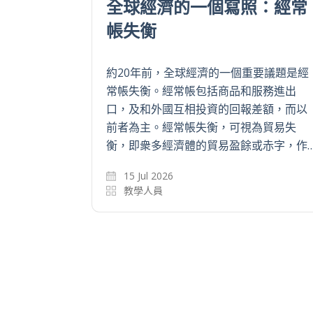
「經濟不安
全球治理能抗衡單邊主
嗎？
的個人心理因素，
當全球政經環境充滿反覆且前景極
概率。事後的宏觀
時，全球治理自然也變得雜亂無章
芸芸眾生的內心糾
全球的主要治理平台之一是G20組
，全球經濟看來安全
組織剛於上週末在南非約翰內斯堡
變幻，但當前的政…
每年一度的領導人峰會，會議顯示
26 Nov 2025
教學人員