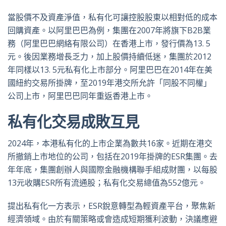
當股價不及資產淨值，私有化可讓控股股東以相對低的成本
回購資產。以阿里巴巴為例，集團在2007年將旗下B2B業
務（阿里巴巴網絡有限公司）在香港上市，發行價為13. 5
元。後因業務增長乏力，加上股價持續低迷，集團於2012
年同樣以13. 5元私有化上市部分。阿里巴巴在2014年在美
國紐約交易所掛牌，至2019年港交所允許「同股不同權」
公司上市，阿里巴巴同年重返香港上市。
私有化交易成敗互見
2024年，本港私有化的上市企業為數共16家。近期在港交
所撤銷上市地位的公司，包括在2019年掛牌的ESR集團。去
年年底，集團創辦人與國際金融機構聯手組成財團，以每股
13元收購ESR所有流通股；私有化交易總值為552億元。
提出私有化一方表示，ESR銳意轉型為輕資產平台，聚焦新
經濟領域。由於有關策略或會造成短期獲利波動，決議應避