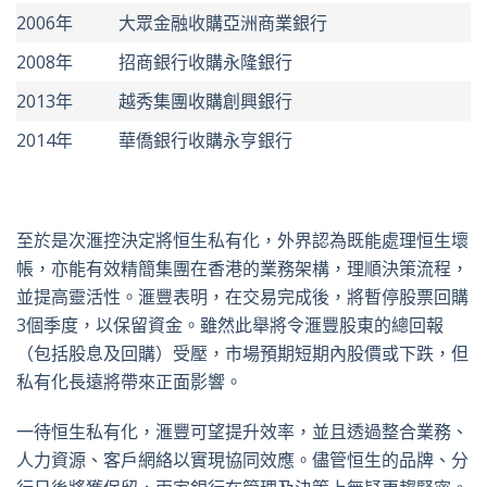
2006年
大眾金融收購亞洲商業銀行
2008年
招商銀行收購永隆銀行
2013年
越秀集團收購創興銀行
2014年
華僑銀行收購永亨銀行
至於是次滙控決定將恒生私有化，外界認為既能處理恒生壞
帳，亦能有效精簡集團在香港的業務架構，理順決策流程，
並提高靈活性。滙豐表明，在交易完成後，將暫停股票回購
3個季度，以保留資金。雖然此舉將令滙豐股東的總回報
（包括股息及回購）受壓，市場預期短期內股價或下跌，但
私有化長遠將帶來正面影響。
一待恒生私有化，滙豐可望提升效率，並且透過整合業務、
人力資源、客戶網絡以實現協同效應。儘管恒生的品牌、分