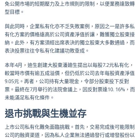
免公開市場的短期壓力及上市規則的限制，以便業務達致轉
型目標。
與此同時，企業私有化亦不乏失敗案例，原因之一是許多私
有化方案的價格遠高於公司資產淨值折讓，難獲獨立股東接
納。此外，有方案須經出席表決的獨立股東大多數通過，而
表決投票往往令私有化建議功敗垂成。
本年4月，迪生創建大股東潘廸生提出以每股7.2元私有化，
較當時市價有逾五成溢價，但仍低於公司去年每股資產淨值
9.05元。再者，公司持有大量現金，令部分股東投下反對
票。最終在7月舉行的法院會議上，因反對票達10. 16%，而
未能滿足私有化條件。
退市挑戰與生機並存
上市公司私有化難免面臨挑戰。首先，交易完成後可能限制
公司的融資渠道，因為私人企業無法通過發行或增發股份以