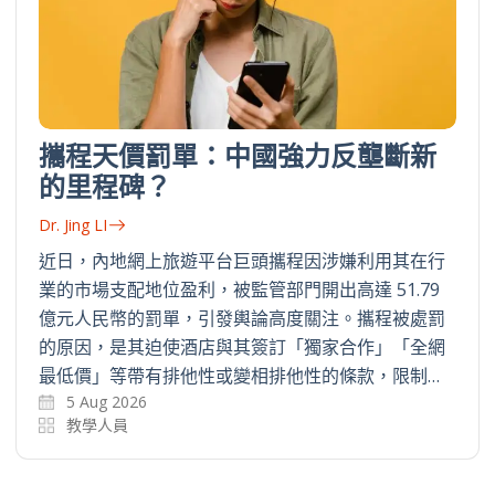
攜程天價罰單：中國強力反壟斷新
的里程碑？
Dr. Jing LI
近日，內地網上旅遊平台巨頭攜程因涉嫌利用其在行
業的市場支配地位盈利，被監管部門開出高達 51.79
億元人民幣的罰單，引發輿論高度關注。攜程被處罰
的原因，是其迫使酒店與其簽訂「獨家合作」「全網
最低價」等帶有排他性或變相排他性的條款，限制…
5 Aug 2026
教學人員