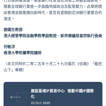
行日後將獲保留，兩家銀行在管理及決策上無疑更趨緊密。
隨着全球銀行業進一步面臨地緣政治及監管壓力，此舉將標
誌香港金融業邁向新時代，甚至有望開創亞洲銀行業整合的
潮流。
謝國生教授
港大經管學院金融學教學副教授、新界鄉議局當然執行委員
何敏淙
香港大學附屬學院講師
（本文同時於二零二五年十月二十九日載於《信報》「龍虎
山下」專欄）
建設區域IP貿易中心 推動中國IP國際
化
22 Oct 2025