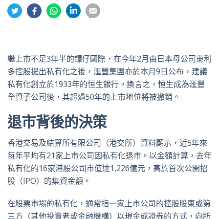
分
分
分
分
分
享
享
享
享
享
到
到
到
到
到
推
面
whatsapp
領
電
特
書
英
郵
繼上市不足3年半的譚仔國際，在今年2月由日本母公司東利
多控股提出私有化之後，滙豐集團亦於本月9日公布，建議
私有化創立於1933年的恒生銀行。換言之，恒生成為滙豐
全資子公司後，其超過50年的上市地位將被撤銷。
退市背後的決策
香港交易及結算所有限公司（港交所）資料顯示，近5年來
每年平均有21家上市公司因私有化退市。以金額計算，去年
私有化的16家港股公司市值達1,226億元，高於首次公開招
股（IPO）的集資金額。
在股票市場的私有化，通常指一家上市公司的控股股東或第
三方（其他投資者或金融機構）以現金或證券的方式，向所