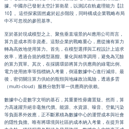
據。中國亦已發射太空計算衛星，以測試在軌處理能力【註
10】。這些探索固然處於起步階段，同時構成企業戰略布局
中不可忽視的參照基準。
至於基於現成模型之上、聚焦垂直場景的AI應用公司而言，
算力是成本而非資產。這類企業的戰略重心，應從擁有算力
轉為高效地使用算力。首先，在模型選擇與工程設計上追求
效率，透過合規的模型蒸餾、量化與精準調用，避免為冗餘
的算力買單。其次，在採購環節將算力供應商的綠電比例、
電力使用效率等指標納入考量，倒逼數據中心進行減排。最
後，密切關注算力供給的瓶頸與地緣政治風險，透過多雲
（multi-cloud）服務分散對單一供應商的依賴。
數據中心是數字文明的基石，其重要性毋庸置疑。然而，算
力高速躍升絕非毫無代價。能源、水資源、噪音、空氣污染
等負面界外效應，正不斷累積為數據中心的運營成本與社會
的隱性負擔。唯有將環境與社區的成本納入考量，在提升算