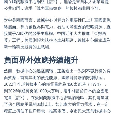
國互聯的數據中心網络【註2】。無論是來自私人企業還是
公共部門，這場「算力軍備競賽」的規模都非同小可。
對中美兩國而言，數據中心與算力的重要性已上升至國家戰
略層面。算力被視為與電力、石油同等重要的戰略資源，直
接關乎AI時代的競爭主導權。中國近年大力推進「東數西
算」工程，美國則傾力扶持本土AI基建，數據中心儼然成為
新一輪科技競賽的主戰場。
負面界外效應持續趨升
然而，數據中心的迅猛擴張，正製造出一系列不容忽視的負
面效應，首當其衝的便是能源。國際能源署的數據顯示，
2022年全球數據中心的耗電量約為460太瓦時（TWh），
到2026年或將突破1000太瓦時，幾乎相當於日本的全國用
電量【註3】。在愛爾蘭數據中心密集的地區，其耗電量甚
至佔全國總用電的3成以上。如此龐大的電力需求，在一定
程度上擠佔了住戶用電，推高電價，令市民大眾為數據中心