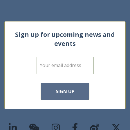
Sign up for upcoming news and
events
E
m
a
i
l
*
SIGN UP