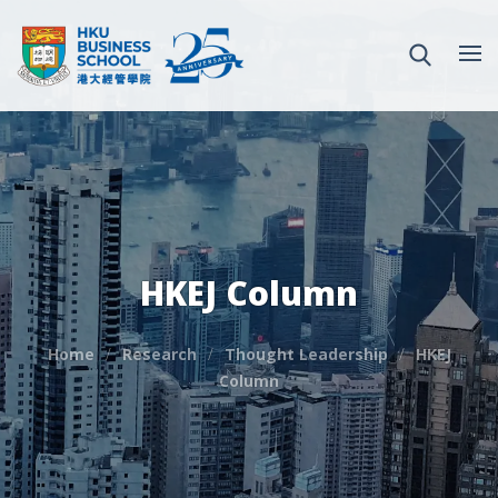
HKEJ Column
Home
Research
Thought Leadership
HKEJ
Column