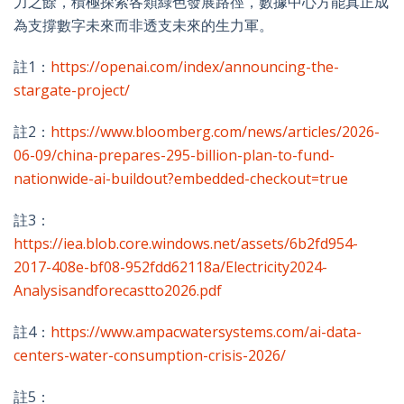
力之餘，積極探索各類綠色發展路徑，數據中心方能真正成
為支撐數字未來而非透支未來的生力軍。
註1：
https://openai.com/index/announcing-the-
stargate-project/
註2：
https://www.bloomberg.com/news/articles/2026-
06-09/china-prepares-295-billion-plan-to-fund-
nationwide-ai-buildout?embedded-checkout=true
註3：
https://iea.blob.core.windows.net/assets/6b2fd954-
2017-408e-bf08-952fdd62118a/Electricity2024-
Analysisandforecastto2026.pdf
註4：
https://www.ampacwatersystems.com/ai-data-
centers-water-consumption-crisis-2026/
註5：