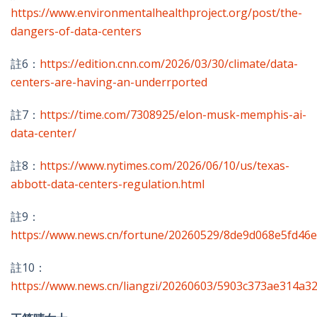
https://www.environmentalhealthproject.org/post/the-
dangers-of-data-centers
註6：
https://edition.cnn.com/2026/03/30/climate/data-
centers-are-having-an-underrported
註7：
https://time.com/7308925/elon-musk-memphis-ai-
data-center/
註8：
https://www.nytimes.com/2026/06/10/us/texas-
abbott-data-centers-regulation.html
註9：
https://www.news.cn/fortune/20260529/8de9d068e5fd46e
註10：
https://www.news.cn/liangzi/20260603/5903c373ae314a3