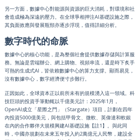
另一方面，數據中心對能源與資源的巨大消耗，對環境和社
會造成極為深遠的壓力。在全球爭相押注AI基礎設施之際，
其負面效應與發展瓶頸亦逐步浮現，值得詳細分析。
數字時代的命脈
數據中心的核心功能，是為整個社會提供數據存儲與計算服
務。無論是雲端辦公、網上購物、視頻串流，還是時下炙手
可熱的生成式AI，皆依賴數據中心的算力支撐。顯而易見，
沒有數據中心，數字經濟便寸步難行。
正因如此，全球資本正以前所未有的規模湧入這一領域。科
技巨頭的投資手筆動輒以千億美元計：2025年1月，
OpenAI成立「星際之門」（Stargate）項目，計劃在四年
內投資5000億美元，與包括甲骨文、微軟、英偉達和軟銀
在內的合作夥伴大規模興建AI基礎設施【註1】。與此同
時，中國亦規劃在未來五年投入約2萬億元人民幣，建設全