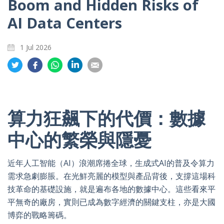
Boom and Hidden Risks of
AI Data Centers
1 Jul 2026
Share
Share
Share
Share
Share
on
on
on
on
on
Twitter
Facebook
Whatsapp
LinkedIn
Email
算力狂飆下的代價：數據
中心的繁榮與隱憂
近年人工智能（AI）浪潮席捲全球，生成式AI的普及令算力
需求急劇膨脹。在光鮮亮麗的模型與產品背後，支撐這場科
技革命的基礎設施，就是遍布各地的數據中心。這些看來平
平無奇的廠房，實則已成為數字經濟的關鍵支柱，亦是大國
博弈的戰略籌碼。