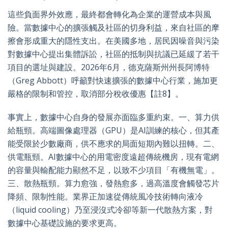
這些負面界外效應，最終都會轉化為企業的運營成本與風
險。當數據中心的擴張觸及社區的切身利益，來自社區的摩
擦會形成重大的隱性支出。在美國多地，居民因噪音與污染
對數據中心提出集體訴訟，社區的抵制與抗議已延緩了若干
項目的選址與建設。2026年6月，德克薩斯州州長阿博特
（Greg Abbott）呼籲對快速擴張的數據中心行業，施加更
嚴格的限制和管控，取消部分稅收優惠【註8】。
事實上，數據中心自身的發展亦面臨多重約束。一、算力供
給瓶頸。高端圖像處理器（GPU）是AI訓練的核心，但其產
能受限於少數廠商，供不應求的局面短期內難以扭轉。二、
供電瓶頸。AI數據中心的用電密度遠超傳統機房，現有電網
的容量與輸配能力顯然不足，以致不少項目「有機無電」。
三、散熱瓶頸。算力愈強，發熱愈多，過高溫度會觸發芯片
降頻、限制性能。業界正加速從傳統風冷技術轉向液冷
（liquid cooling）乃至浸沒式冷卻等新一代散熱方案，對
數據中心基礎設施的要求更高。