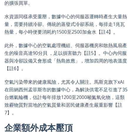
的擴張買單。
水資源同樣承受重壓，數據中心的伺服器運轉時產生大量熱
量，需要持續冷卻。傳統的蒸發式冷卻系統，每排走1兆瓦
熱量，每小時便要消耗約1500至2500加侖水【註4】。
此外，數據中心的空氣處理機組、伺服器機房和散熱風扇產
生的噪音高達90分貝 ，足以損害聽力【註5】。中心內伺服
器與冷卻設備又會形成「熱島效應」，增加四周的地表溫度
【註6】。
空氣污染帶來的健康風險，尤其令人關注。馬斯克旗下xAI
在田納西州孟菲斯市的數據中心，為解決供電不足引進了35
台燃氣輪機，估計每年排放1200至2000噸氮氧化物，這類
致霾物質對當地的空氣質量和居民健康產生嚴重影響【註
7】。
企業額外成本壓頂