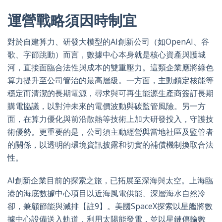
運營戰略須因時制宜
對於自建算力、研發大模型的AI創新公司（如OpenAI、谷
歌、字節跳動）而言，數據中心本身就是核心資產與護城
河，直接面臨合法性與成本的雙重壓力。這類企業應將綠色
算力提升至公司管治的最高層級。一方面，主動鎖定核能等
穩定而清潔的長期電源，尋求與可再生能源生產商簽訂長期
購電協議，以對沖未來的電價波動與碳監管風險。另一方
面，在算力優化與前沿散熱等技術上加大研發投入，守護技
術優勢。更重要的是，公司須主動經營與當地社區及監管者
的關係，以透明的環境資訊披露和切實的補償機制換取合法
性。
AI創新企業目前的探索之旅，已拓展至深海與太空。上海臨
港的海底數據中心項目以近海風電供能、深層海水自然冷
卻，兼顧節能與減排【註9】。美國SpaceX探索以星艦將數
據中心設備送入軌道，利用太陽能發電，並以星鏈傳輸數