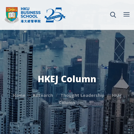
HKEJ Column
Home
Research
Thought Leadership
HKEJ
Column