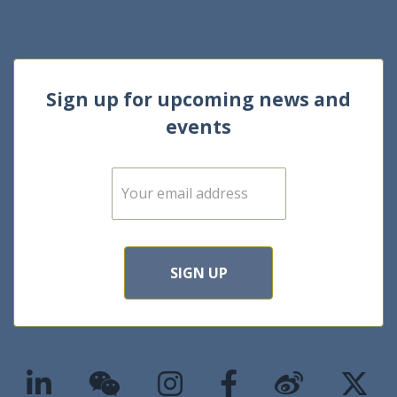
Sign up for upcoming news and
events
E
m
a
i
l
*
SIGN UP