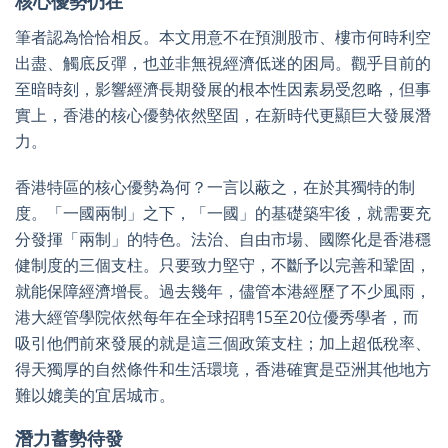
核心優勢仍在
筆者認為恰恰相反。本文用意不在預測股市、樓市何時利空
出盡、觸底反彈，也並非無視經濟低迷的困局。觀乎目前的
至暗時刻，影響經濟長期發展的根本性因素易受忽略，但事
實上，香港的核心優勢依然堅固，在新時代更顯巨大發展潛
力。
香港特區的核心優勢為何？一言以蔽之，在於其獨特的制
度。「一國兩制」之下，「一國」的基礎築牢後，就需要充
分發揮「兩制」的特色。法治、自由市場、國際化是香港穩
健制度的三個支柱。只要致力堅守，不斷予以完善和鞏固，
就能保障經濟增長。過去幾年，儘管本港經歷了不少風雨，
港大經管學院依然每年在全球招聘15至20位優秀學者，而
吸引他們前來發展的就是這三個政策支柱；加上超低稅率、
得天獨厚的自然條件和生活環境，香港確實是亞洲其他地方
難以媲美的宜居城市。
潛力蓄勢待發