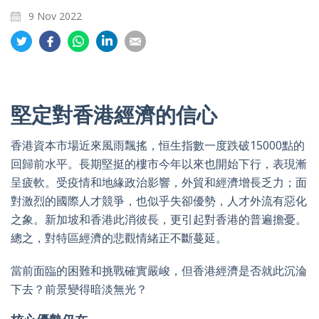
9 Nov 2022
Share
Share
Share
Share
Share
on
on
on
on
on
Twitter
Facebook
Whatsapp
LinkedIn
Email
堅定對香港經濟的信心
香港資本市場近來風雨飄搖，恒生指數一度跌破15000點的
回歸前水平。長期堅挺的樓市今年以來也開始下行，表現漸
呈疲軟。受疫情和地緣政治影響，外貿和經濟增長乏力；面
對激烈的國際人才競爭，也似乎失卻優勢，人才外流有惡化
之象。新加坡和香港此消彼長，更引起對香港的普遍擔憂。
總之，對特區經濟的悲觀情緒正不斷蔓延。
當前面臨的困難和挑戰確實嚴峻，但香港經濟是否就此沉淪
下去？前景變得暗淡無光？