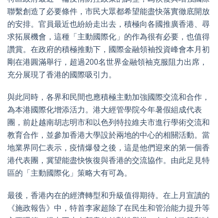
聯繫創造了必要條件，市民大眾都希望能盡快落實徹底開放
的安排。官員最近也紛紛走出去，積極向各國推廣香港、尋
求拓展機會，這種「主動國際化」的作為很有必要，也值得
讚賞。在政府的積極推動下，國際金融領袖投資峰會本月初
剛在港圓滿舉行，超過200名世界金融領袖克服阻力出席，
充分展現了香港的國際吸引力。
與此同時，各界和民間也應積極主動加強國際交流和合作，
為本港國際化增添活力。港大經管學院今年暑假組成代表
團，前赴越南胡志明市和以色列特拉維夫市進行學術交流和
教育合作，並參加香港大學設於兩地的中心的相關活動。當
地業界同仁表示，疫情爆發之後，這是他們迎來的第一個香
港代表團，冀望能盡快恢復與香港的交流協作。由此足見特
區的「主動國際化」策略大有可為。
最後，香港內在的經濟轉型和升級值得期待。在上月宣讀的
《施政報告》中，特首李家超除了在民生和管治能力提升等