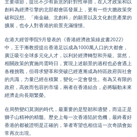
主要環節，提出不少有新意的針對性舉措，在人才政策和以
創科為經濟引擎的北部都會區發展上，更有一些大膽政策突
破和設想。「南金融、北創科」的願景以及文化創意產業的
擴展，也令人對香港的前景充滿憧憬。
在港大經管學院9月發表的《香港經濟政策綠皮書2022》
中，王于漸教授提出香港足以成為1000萬人口的大都會，
廣泛吸引全球多元化人才，以利於經濟轉型和升級。當然，
相關政策的實施尚需時日，實現上述願景的過程也必會遇上
各種挑戰，但尋求變革和突破已經逐漸成為特區政府與社會
的共識，力量已經在積聚，變化一定會發生。有為又有限的
政府，高效而包容的市場，兩者在香港結合，必將驅動未來
經濟走向長期繁榮。
在局勢變幻莫測的時代，最重要的是堅韌和適變，而這正是
獅子山精神的精髓。歷史上每一次香港陷於危機，最終看好
香港的都被證明是正確的，筆者寄望也相信這一次奇蹟會如
常再次出現。