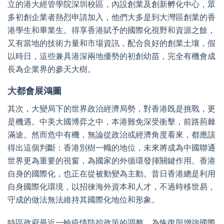
立的港大經管學院深圳校區，內設創業及創新孵化中心，眾
多初創企業者熱烈申請加入，他們大多是到大灣區創業的香
港學生和畢業生。得享香港賦予的國際化視野和資源之餘，
又有當地的技術力量和市場資訊，配合良好的創業土壤，假
以時日，這些兼具港深兩地優勢的初創幼苗，完全有機會成
長為企業界的參天大樹。
大都會展鴻圖
其次，大變局下的世界政治經濟局勢，對香港既是挑戰，更
是機遇。中美大國博弈之中，本港難免深受衝擊，前路荊棘
滿途。然而危中有機，無論從政治或經濟角度看來，都應該
得出這個判斷：香港別樹一幟的地位，未來將成為中國聯通
世界更為重要的視窗，為國家的外循環發揮關鍵作用。香港
自身的國際化，也正在從被動變為主動。昔日香港總是利用
自身國際化環境，以招徠海外資本和人才，不過時移世易，
守成的做法無法維持其國際化地位和形象。
特區政府最近一輪疫情防控政策的調整，為恢復與增強國際