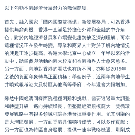
以下勾勒本港經濟發展潛力的幾個範疇。
首先，融入國家「國內國際雙循環」新發展格局，可為香港
提供無窮商機。香港一直滿足於擔任外貿和金融的中介角
色，對於內地經濟發展和市場變化趨勢缺乏深刻理解，可幸
這種情況正在發生轉變。專業和商界人士對於了解內地情況
的興趣正逐步提高。香港大學北京中心成立一年半以來的活
動中，踴躍參與活動的港大校友和香港商界人士愈來愈多。
另一方面，內地對香港的看法也有所不同，亦即從2019年
之後的負面印象轉為正面積極；舉個例子，近兩年內地學生
井噴式報考港大及特區其他高等學府，今年還會大幅增加。
雖然中國經濟同樣面臨種種困難和挑戰，需要透過重大調整
和轉型升級，邁向持續增長，但整體經濟規模龐大，雙循環
發展戰略中有很多領域可讓香港發揮重要作用。尤其明顯的
是大灣區發展，一方面香港具備獨特優勢，可以多作貢獻；
另一方面也為特區自身發展，提供一連串戰略機遇。剛剛成