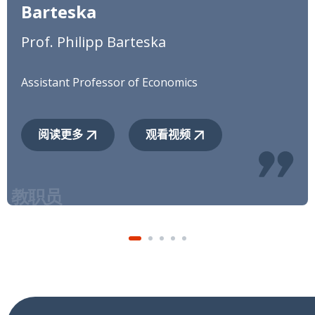
Barteska
Prof. Philipp Barteska
Assistant Professor of Economics
阅读更多
观看视频
14
MAY
Flora, Cosmos, Salvatio: Pre-modern
Academic Institutions and the Spread
of Ideas
David de la Croix