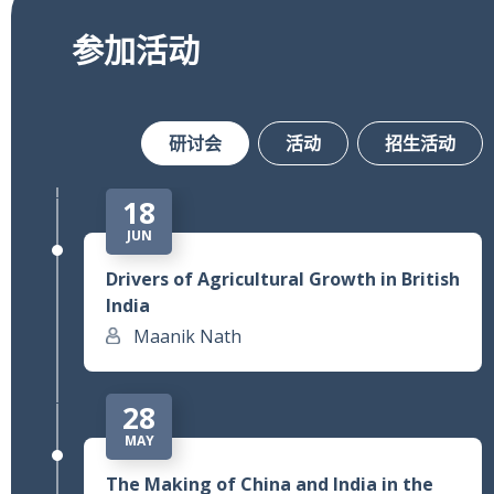
7
MAY
参加活动
Transport and the Transmission of
Plague across Settlements in Early
Modern England
Eric B. Schneider
研讨会
活动
招生活动
18
JUN
Drivers of Agricultural Growth in British
India
Maanik Nath
28
MAY
The Making of China and India in the