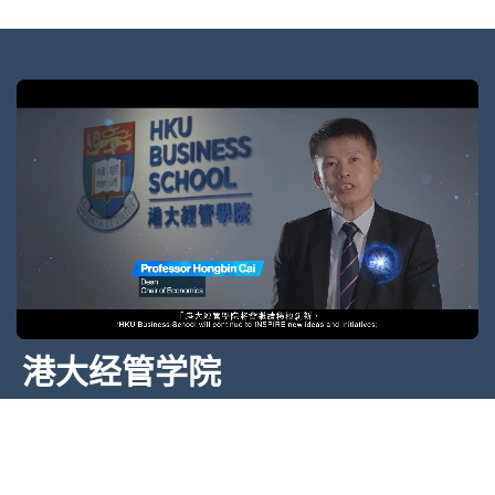
Flora, Cosmos, Salvatio: Pre-modern
Academic Institutions and the Spread
of Ideas
David de la Croix
7
MAY
Transport and the Transmission of
Plague across Settlements in Early
Modern England
Eric B. Schneider
港大经管学院