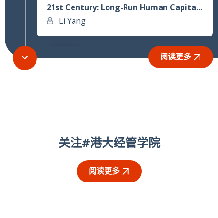
21st Century: Long-Run Human Capital
Accumulation from 1900 to 2020
Li Yang
14
阅读更多
MAY
Flora, Cosmos, Salvatio: Pre-modern
Academic Institutions and the Spread
of Ideas
David de la Croix
关注#港大经管学院
7
MAY
阅读更多
Transport and the Transmission of
Plague across Settlements in Early
Modern England
Eric B. Schneider