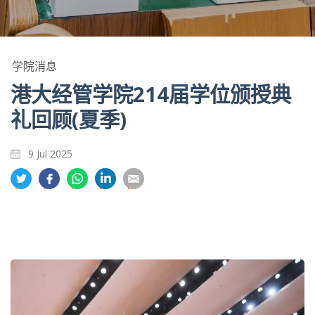
学院消息
港大经管学院214届学位颁授典
礼回顾(夏季)
9 Jul 2025
分
分
分
分
分
享
享
享
享
享
到
到
到
到
到
推
面
whatsapp
領
電
特
书
英
郵