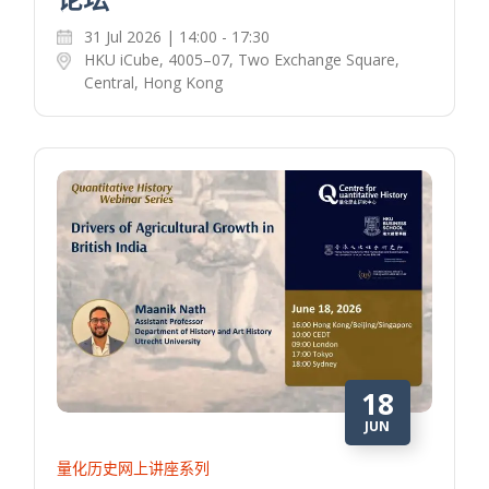
31 Jul 2026 | 14:00 - 17:30
HKU iCube, 4005–07, Two Exchange Square,
Central, Hong Kong
18
JUN
量化历史网上讲座系列