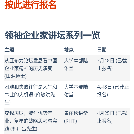
按此进行报名
领袖企业家讲坛系列一览
主题
地点
日期
从亚布力论坛发展看中国
大学本部陆
3月18
日 (已截
企业家精神的历史演变
佑堂
止报名)
(田源博士)
困难和失败往往是人生和
大学本部陆
4月8
日 (已截止
事业的大机遇 (俞敏洪先
佑堂
报名)
生)
穿越周期，聚焦优势产
黄丽松讲堂
4月25
日 (已截
业，复星的战略思考与实
(RHT
)
止报名)
践 (郭广昌先生)