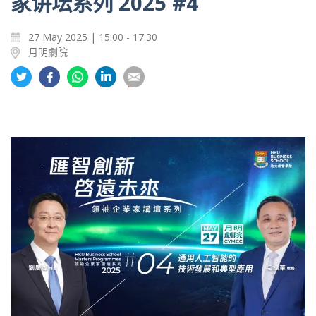
家讲坛系列 2025 #4
27 May 2025 | 15:00 - 17:30
月明劇院
分
分
分
分
分
享
享
享
享
享
到
到
到
到
到
推
面
whatsapp
領
電
特
书
英
郵