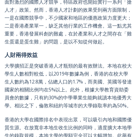
面對激烈的國際人才競爭，特區政府也開始實行一系列「搶
人才」政策。然而，香港人才計劃的效果受到兩方面限制，
一是在國際競爭中，不少國家和地區的優惠政策力度更大；
二是香港產業單一，缺乏其他行業的工作機會。這一點尤其
重要，香港發展科創的難處，在於產業和人才之間存在「雞
生蛋還是蛋生雞」的問題，是以不知從何做起。
人財兩得效益
大學擴招正是突破香港人才瓶頸的最有效辦法。本地在校大
學生人數相對較低，以2019年數據為例，香港的在校大學
生人數約為12.8萬，佔總人口的1.7%，而美國、英國等發達
國家的相關比例均在5%以上。此外，根據大學教育資助委
員會的數據，只有約30%的中學畢業生能夠就讀本地優秀大
學。相比之下，倫敦和紐約等城市的大學錄取率約為50%。
香港的大學在國際排名中表現出眾，可以吸引內地和國際優
質生源。在放寬非本地生收生比例的同時，適度擴大本地學
生的錄取規模，本地大學的學額完全可以大幅增加。此舉有