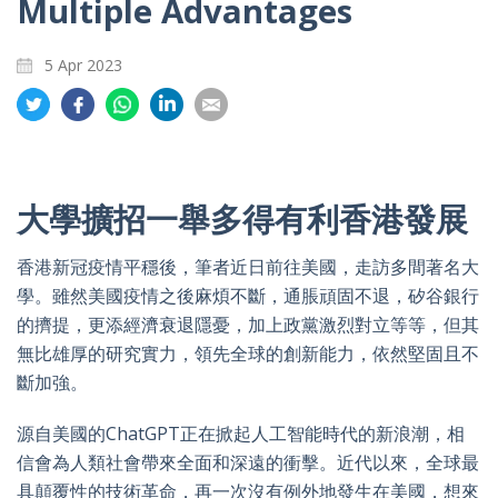
Multiple Advantages
5 Apr 2023
Share
Share
Share
Share
Share
on
on
on
on
on
Twitter
Facebook
Whatsapp
LinkedIn
Email
大學擴招一舉多得有利香港發展
香港新冠疫情平穩後，筆者近日前往美國，走訪多間著名大
學。雖然美國疫情之後麻煩不斷，通脹頑固不退，矽谷銀行
的擠提，更添經濟衰退隱憂，加上政黨激烈對立等等，但其
無比雄厚的研究實力，領先全球的創新能力，依然堅固且不
斷加強。
源自美國的ChatGPT正在掀起人工智能時代的新浪潮，相
信會為人類社會帶來全面和深遠的衝擊。近代以來，全球最
具顛覆性的技術革命，再一次沒有例外地發生在美國，想來