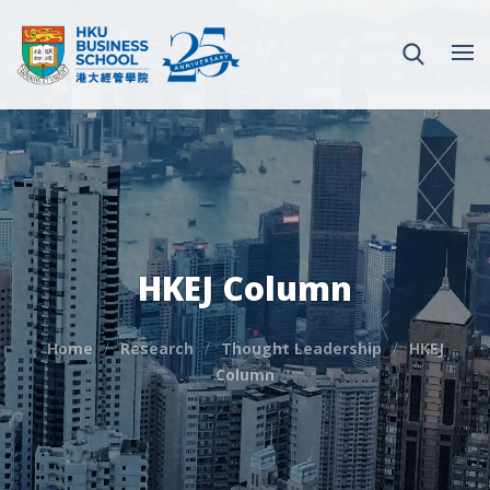
HKEJ Column
Home
Research
Thought Leadership
HKEJ
Column