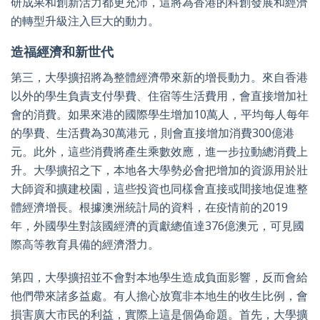
研成果和創新活力都更充沛，這將為香港的科創發展和經濟
的轉型升級注入巨大的動力。
造福經濟和新世代
第三，大學擴招將為整體經濟帶來新的增長動力。來自香港
以外的學生負責支付學費、住宿等生活費用，會直接增加社
會的消費。如果來港的國際學生增加10萬人，平均每人每年
的學費、生活費為30萬港元，則會直接增加消費300億港
元。此外，這些消費將產生乘數效應，進一步拉動總消費上
升。大學擴招之下，本地各大學勢必會把增加的資源用於壯
大師資和擴建校園，這些投資也同樣會直接或間接地促進整
體經濟增長。根據澳洲統計局的資料，在疫情前的2019
年，外國學生對該國經濟的貢獻總值達376億澳元，可見國
際高等教育具備的經濟潛力。
第四，大學擴招並不會對本地學生造成負面影響，反而會給
他們帶來諸多益處。有人擔心放寬非本地生的收生比例，會
損害廣大市民的利益，實際上這是個偽命題。首先，大學擴