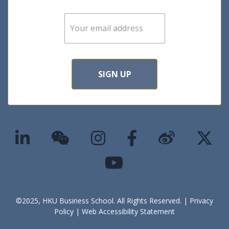
E
m
a
i
l
*
SIGN UP
©2025, HKU Business School. All Rights Reserved. |
Privacy
Policy
|
Web Accessibility Statement