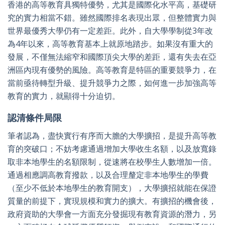
香港的高等教育具獨特優勢，尤其是國際化水平高，基礎研
究的實力相當不錯。雖然國際排名表現出眾，但整體實力與
世界最優秀大學仍有一定差距。此外，自大學學制從3年改
為4年以來，高等教育基本上就原地踏步。如果沒有重大的
發展，不僅無法縮窄和國際頂尖大學的差距，還有失去在亞
洲區內現有優勢的風險。高等教育是特區的重要競爭力，在
當前亟待轉型升級、提升競爭力之際，如何進一步加強高等
教育的實力，就顯得十分迫切。
認清條件局限
筆者認為，盡快實行有序而大膽的大學擴招，是提升高等教
育的突破口；不妨考慮通過增加大學收生名額，以及放寬錄
取非本地學生的名額限制，從速將在校學生人數增加一倍。
通過相應調高教育撥款，以及合理釐定非本地學生的學費
（至少不低於本地學生的教育開支），大學擴招就能在保證
質量的前提下，實現規模和實力的擴大。有擴招的機會後，
政府資助的大學會一方面充分發掘現有教育資源的潛力，另