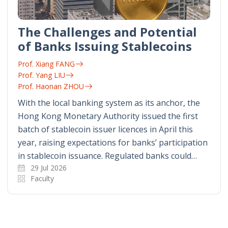
The Challenges and Potential
of Banks Issuing Stablecoins
Prof. Xiang FANG
Prof. Yang LIU
Prof. Haonan ZHOU
With the local banking system as its anchor, the
Hong Kong Monetary Authority issued the first
batch of stablecoin issuer licences in April this
year, raising expectations for banks’ participation
in stablecoin issuance. Regulated banks could…
29 Jul 2026
Faculty