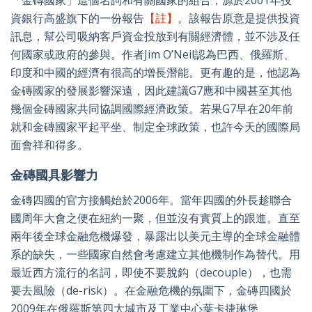
「金磚國家」這個名詞和有關國家的組合，源於2001年投
資銀行高盛旗下的一份報告
【註】
。該報告原意是提供投資
訊息，幫公司吸納客戶資金投放到有關經濟體，並不涉及任
何國家或政府的參與。作者Jim O’Neil認為巴西、俄羅斯、
印度和中國的經濟有很高的增長潛能。更有趣的是，他認為
金磚國家的發展影響深遠，因此建議G7應和中國甚至其他
幾個金磚國家共同協調國際經濟政策。若果G7早在20年前
就和金磚國家平起平坐、制定全球政策，也許今天的國際局
面會祥和得多。
金磚國具影響力
金磚四國的官方接觸始於2006年。當年四國的外長趁聯合
國周年大會之便在紐約一聚，但並沒有實質上的跟進。直至
兩年後全球金融危機爆發，暴露出以美元主導的全球金融體
系的缺失，一些國家自然會考慮建立其他機制作為替代。用
最近西方流行的名詞，即使不要脫鈎（decouple），也需
要去風險（de-risk）。在金融危機的氛圍下，金磚四國於
2009年在俄羅斯第四大城市及工業中心葉卡捷琳堡