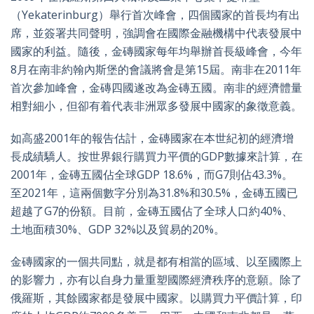
（Yekaterinburg）舉行首次峰會，四個國家的首長均有出
席，並簽署共同聲明，強調會在國際金融機構中代表發展中
國家的利益。隨後，金磚國家每年均舉辦首長級峰會，今年
8月在南非約翰內斯堡的會議將會是第15屆。南非在2011年
首次參加峰會，金磚四國遂改為金磚五國。南非的經濟體量
相對細小，但卻有着代表非洲眾多發展中國家的象徵意義。
如高盛2001年的報告估計，金磚國家在本世紀初的經濟增
長成績驕人。按世界銀行購買力平價的GDP數據來計算，在
2001年，金磚五國佔全球GDP 18.6%，而G7則佔43.3%。
至2021年，這兩個數字分別為31.8%和30.5%，金磚五國已
超越了G7的份額。目前，金磚五國佔了全球人口約40%、
土地面積30%、GDP 32%以及貿易的20%。
金磚國家的一個共同點，就是都有相當的區域、以至國際上
的影響力，亦有以自身力量重塑國際經濟秩序的意願。除了
俄羅斯，其餘國家都是發展中國家。以購買力平價計算，印