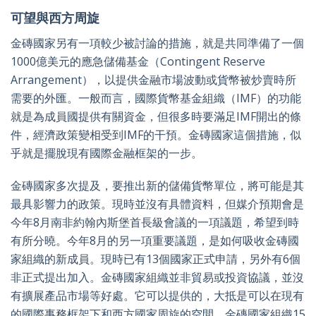
可望與西方周旋
金磚國家另有一項較少被討論的措施，就是共同準備了一個
1000億美元的應急儲備基金（Contingent Reserve
Arrangement），以提供金融市場波動或貨幣被炒賣時所
需要的外匯。一般而言，國際貨幣基金組織（IMF）的功能
就是為成員國提供有關資金，但很多時要滿足IMF開出的條
件，經濟政策變相受到IMF的干預。金磚國家這個措施，似
乎就是擺脫現有國際金融框架的一步。
金磚國家多次提及，要推出新的儲備貨幣單位，將可能是其
最具影響力的政策。現時並沒有具體資料，但媒介預期會是
今年8月南非約翰內斯堡首長級會議的一項議題，希望到時
有所分曉。今年8月的另一項重要議題，是如何吸收金磚國
家組織的新成員。現時已有13個國家正式申請，另外有6個
非正式提出加入。金磚國家組織並非貿易或投資協議，並沒
有擴展產品市場等好處。它可以提供的，大抵是可以在現有
的國際事務框架下和西方國家周旋的空間。金磚國家組織15