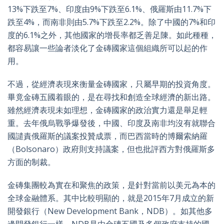
13%下跌至7%、印度由9%下跌至6.1%、俄羅斯由11.7%下
跌至4%，而南非則由5.7%下跌至2.2%。除了中國的7%和印
度的6.1%之外，其他國家的增長率都乏善足陳。如此種種，
都容易讓一些論者淡化了金磚國家這個組織所可以起的作
用。
不過，從經濟表現來衡量金磚國家，只屬早期的投資角度。
畢竟金磚五國着眼的，是在尋找和創造全球經濟的新出路。
雖然經濟表現未如理想，金磚國家的政治實力還是舉足輕
重。去年俄烏戰爭爆發後，中國、印度及南非均沒有就聯合
國譴責俄羅斯的議案投贊成票，而巴西當時的博爾索納羅
（Bolsonaro）政府則支持議案，但也批評西方對俄羅斯多
方面的制裁。
金磚集團較為實在和聚焦的政策，是針對當前以美元為本的
全球金融體系。其中比較明顯的，就是2015年7月成立的新
開發銀行（New Development Bank，NDB）。如其他多