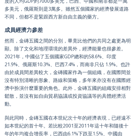
度的人均GDP約7000多美元，巴西、中國和南非都是一萬
多美元，俄羅斯則是3萬多。雖然五個國家的經濟發展道路
不同，但都不是緊跟西方新自由主義的藥方。
成員經濟力參差
然而，金磚五國之間的分別，畢竟比他們的共同之處更為明
顯。除了文化和地理環境的差異外，經濟能量也很參差。
2021年，中國佔了五個國家GDP總和的58.6%、印度
21.9%、俄羅斯10.3%、巴西7.4%，而南非只佔 1.9%。也許
由於成員間差異較大，金磚國家作為一個組織，在國際間並
沒有特別清晰的形象、路線和策略，多年來亦沒有在國際經
濟中扮演什麼重要的角色。此外，金磚五國的組織安排相對
鬆散，並沒有如自由貿易協議或投資協議等的具體經濟活
動。
與此同時，金磚五國在本世紀次十年的經濟表現，已經遠不
如本世紀的首十年。若比較2001至2011年這十年和隨後十
年的年均複合增長率，巴西由6.1%下跌至1.5%、中國由