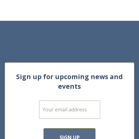
Sign up for upcoming news and
events
E
m
a
i
l
*
SIGN UP