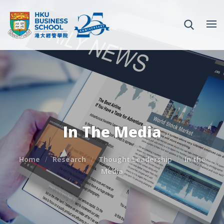
In The Media
Home
Research
Thought Leadership
In the
Media