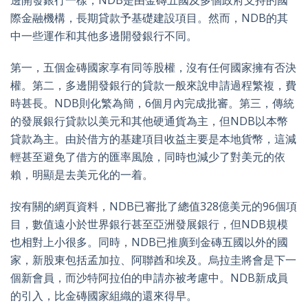
邊開發銀行一樣，NDB是由金磚五國及多個政府支持的國
際金融機構，長期貸款予基礎建設項目。然而，NDB的其
中一些運作和其他多邊開發銀行不同。
第一，五個金磚國家享有同等股權，沒有任何國家擁有否決
權。第二，多邊開發銀行的貸款一般來說申請過程繁複，費
時甚長。NDB則化繁為簡，6個月內完成批審。第三，傳統
的發展銀行貸款以美元和其他硬通貨為主，但NDB以本幣
貸款為主。由於借方的基建項目收益主要是本地貨幣，這減
輕甚至避免了借方的匯率風險，同時也減少了對美元的依
賴，明顯是去美元化的一着。
按有關的網頁資料，NDB已審批了總值328億美元的96個項
目，數值遠小於世界銀行甚至亞洲發展銀行，但NDB規模
也相對上小很多。同時，NDB已推廣到金磚五國以外的國
家，新股東包括孟加拉、阿聯酋和埃及。烏拉圭將會是下一
個新會員，而沙特阿拉伯的申請亦被考慮中。NDB新成員
的引入，比金磚國家組織的還來得早。