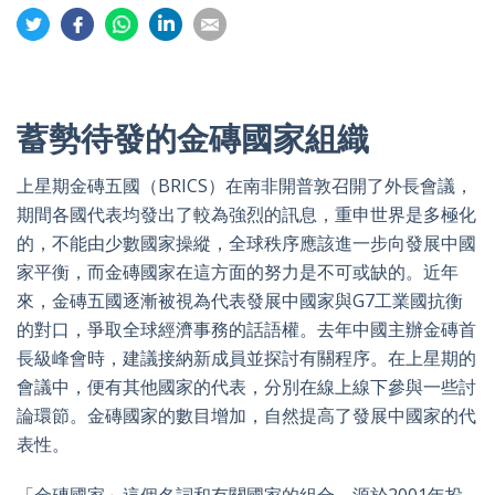
Share
Share
Share
Share
Share
on
on
on
on
on
Twitter
Facebook
Whatsapp
LinkedIn
Email
蓄勢待發的金磚國家組織
上星期金磚五國（BRICS）在南非開普敦召開了外長會議，
期間各國代表均發出了較為強烈的訊息，重申世界是多極化
的，不能由少數國家操縱，全球秩序應該進一步向發展中國
家平衡，而金磚國家在這方面的努力是不可或缺的。近年
來，金磚五國逐漸被視為代表發展中國家與G7工業國抗衡
的對口，爭取全球經濟事務的話語權。去年中國主辦金磚首
長級峰會時，建議接納新成員並探討有關程序。在上星期的
會議中，便有其他國家的代表，分別在線上線下參與一些討
論環節。金磚國家的數目增加，自然提高了發展中國家的代
表性。