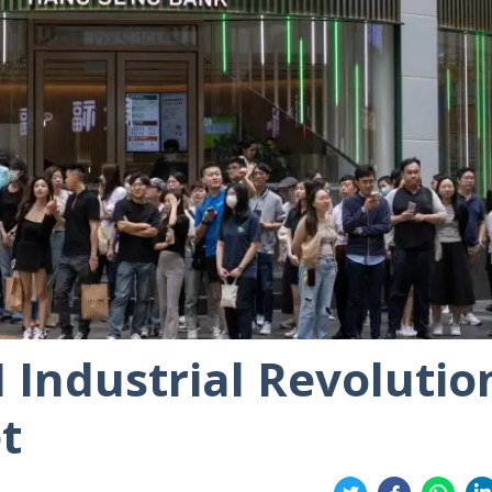
I Industrial Revolutio
t
Share