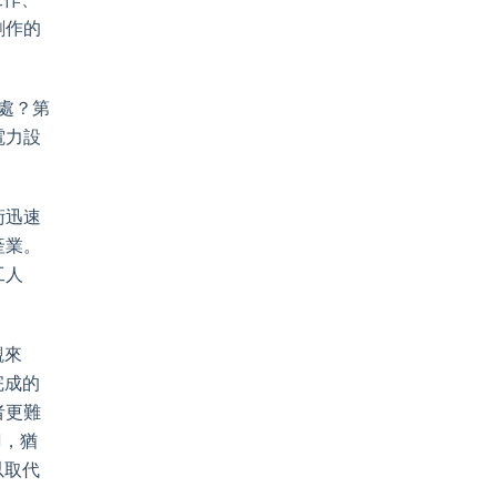
創作的
處？第
電力設
術迅速
產業。
工人
觀來
完成的
者更難
I，猶
以取代