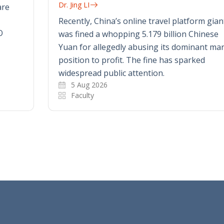
Dr. Jing LI
are
Recently, China’s online travel platform gian
O
was fined a whopping 5.179 billion Chinese
Yuan for allegedly abusing its dominant ma
position to profit. The fine has sparked
widespread public attention.
5 Aug 2026
Faculty