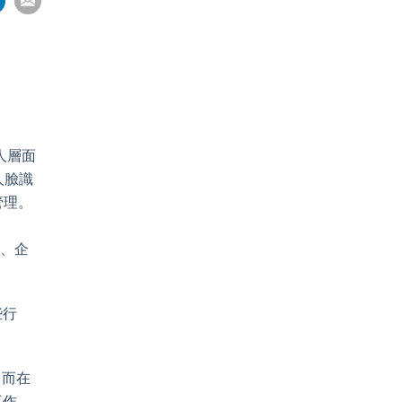
on
pp
nkedIn
Email
人層面
人臉識
管理。
府、企
些行
，而在
工作、