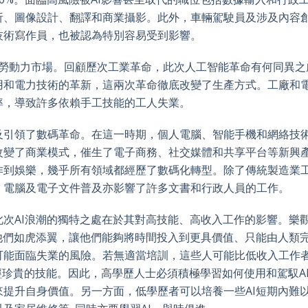
析、圖像設計、翻譯和商業攝影。此外，車輛駕駛員及涉及內容
技術寫作員，也被認為特別容易受到影響。
塑勞動力市場。回顧歷次工業革命，此次人工智能革命有何同異之
用和電力技術的革新，這兩次革命徹底改變了生產方式。工廠和
率，導致許多依賴手工技能的工人失業。
及引領了數碼革命。在這一時期，個人電腦、智能手機和網絡技
改變了商業模式，催生了電子商務、社交媒體和共享平台等新興
作到娛樂，幾乎所有領域都經歷了數碼化轉型。除了傳統製造業
，電腦及電子文件普及亦影響了許多文書和行政人員的工作。
次AI浪潮的獨特之處在於其對高技能、高收入工作的影響。樂
他們如虎添翼，讓他們能夠將時間投入到更具價值、只能由人類
可能面臨失業的風險。若無適當培訓，這些人可能比低收入工作
曾經珍貴的技能。因此，高學歷人士必須積極學習如何使用和駕馭A
提升自身價值。另一方面，低學歷者可以培養一些AI短期內難