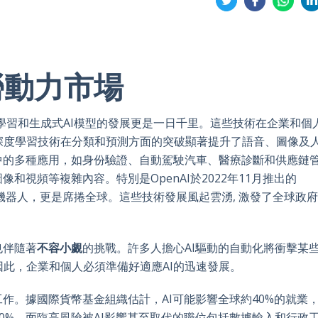
on
on
on
on
Twitter
Facebook
Whatsa
Li
勞動力市場
學習和生成式AI模型的發展更是一日千里。這些技術在企業和個
深度學習技術在分類和預測方面的突破顯著提升了語音、圖像及
中的多種應用，如身份驗證、自動駕駛汽車、醫療診斷和供應鏈
和視頻等複雜內容。特別是OpenAI於2022年11月推出的
天機器人，更是席捲全球。這些技術發展風起雲湧, 激發了全球政
。
也伴隨著
不容小覷
的挑戰。許多人擔心AI驅動的自動化將衝擊某
此，企業和個人必須準備好適應AI的迅速發展。
工作。據國際貨幣基金組織估計，AI可能影響全球約40%的就業
0%。面臨高風險被AI影響甚至取代的職位包括數據輸入和行政