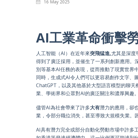
16 May 2025
AI工業革命衝擊
人工智能（AI）在近年來
突飛猛進
,
尤其是深度
得到了廣泛採用，並催生了一系列創新應用。
別等基本AI任務的表現，從而推動了現實世界
同時，生成式AI令人們可以更容易創作文字、圖像
ChatGPT，以及其他基於大型語言模型的聊
業、學術界和公眾對AI的廣泛關注和濃厚興趣
儘管AI為社會帶來了許多
大有
潛力的應用，卻
業，令部分職位消失，甚至導致大規模失業。因
AI具有潛力完全或部分自動化勞動市場中許多
如香港等發達經濟體中，這一比例更可能達到6