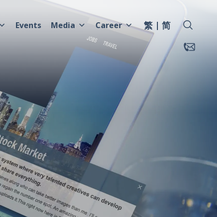
繁
简
Events
Media
Career