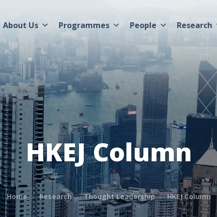
About Us
Programmes
People
Research
HKEJ Column
Home
Research
Thought Leadership
HKEJ Column