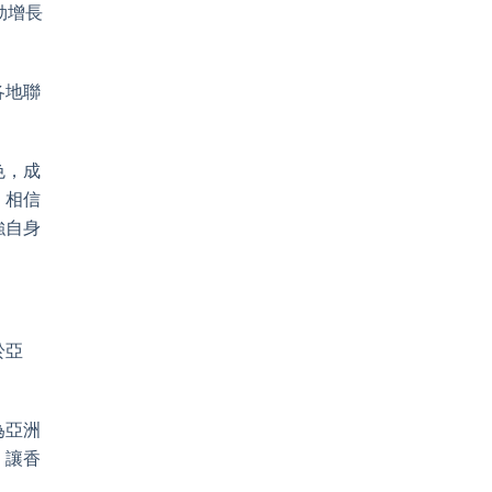
勃增長
各地聯
色，成
，相信
強自身
於亞
為亞洲
，讓香