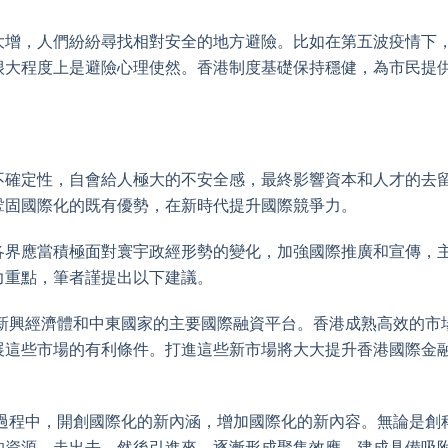
大增，人們紛紛尋找相對安全的地方避險。比如在第五波疫情下
很大程度上是避險心理使然。香港制度基礎保持穩健，為市民提
。
不確定性，自會給人極大的不安全感，最終影響資本和人才的去
鞏固國際化的既有優勢，在新時代提升國際競爭力。
各界應當積極面對寰宇政經形勢的變化，加強國際推廣和宣傳，
力重點，筆者謹提出以下建議。
洲新興經濟體和中東國家的主要國際融資平台。香港成熟高效的市
展這些市場的有利條件。打進這些新市場將大大提升香港國際金
心過程中，開創國際化的新內涵，增加國際化的新內容。無論是創
的資源，走出去，然後引進來，逐漸形成聚集效應，建成具備吸