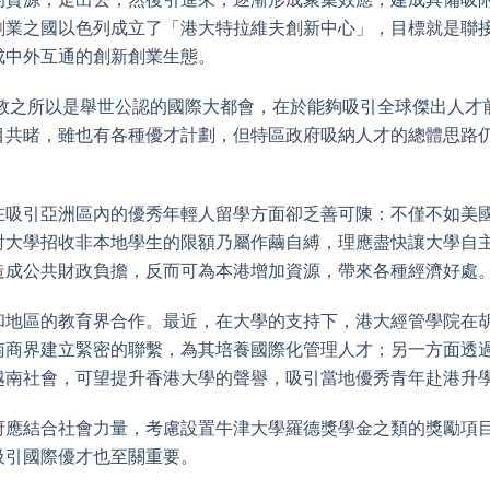
創業之國以色列成立了「港大特拉維夫創新中心」，目標就是聯
成中外互通的創新創業生態。
倫敦之所以是舉世公認的國際大都會，在於能夠吸引全球傑出人才
目共睹，雖也有各種優才計劃，但特區政府吸納人才的總體思路
在吸引亞洲區內的優秀年輕人留學方面卻乏善可陳：不僅不如美
對大學招收非本地學生的限額乃屬作繭自縛，理應盡快讓大學自
造成公共財政負擔，反而可為本港增加資源，帶來各種經濟好處
和地區的教育界合作。最近，在大學的支持下，港大經管學院在
南商界建立緊密的聯繫，為其培養國際化管理人才；另一方面透
越南社會，可望提升香港大學的聲譽，吸引當地優秀青年赴港升
府應結合社會力量，考慮設置牛津大學羅德獎學金之類的獎勵項
吸引國際優才也至關重要。