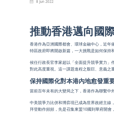
8 Jun 2022
推動香港邁向國
香港作為亞洲國際都會、環球金融中心，近年備
特區政府即將開啟新篇，一大挑戰是如何保持
候任行政長官李家超以「全面提升競爭實力」
對此高度重視。這一課題進程之艱巨、意義之
保持國際化對本港內地愈發重
當前百年未有的大變局之下，香港作為聯繫中
中美競爭力比併和博弈現已成為世界政經主線
拜登動作頻頻，先是召集東盟10
國到華府開會