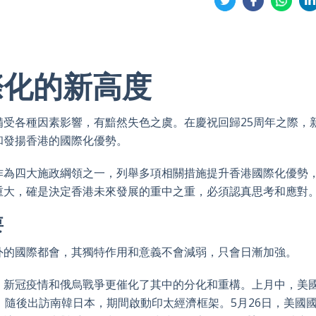
on
on
on
on
Twitter
Facebook
Whatsa
Li
際化的新高度
受各種因素影響，有黯然失色之虞。在慶祝回歸25
周年之際，
和發揚香港的國際化優勢。
作為四大施政綱領之一，列舉多項相關措施提升香港國際化優勢
重大，確是決定香港未來發展的重中之重，必須認真思考和應對
要
外的國際都會，其獨特作用和意義不會減弱，只會日漸加強。
，新冠疫情和俄烏戰爭更催化了其中的分化和重構。上月中，美
，隨後出訪南韓日本，期間啟動印太經濟框架。
5
月
26
日，美國