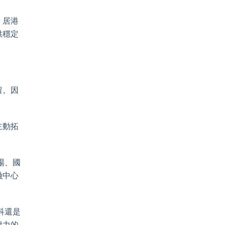
，居港
供穩定
留。因
主動拓
場、國
融中心
科還是
附力的