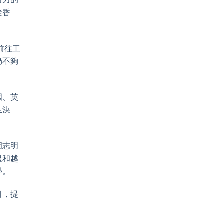
接香
前往工
仍不夠
國、英
主決
。
胡志明
過和越
學。
目，提