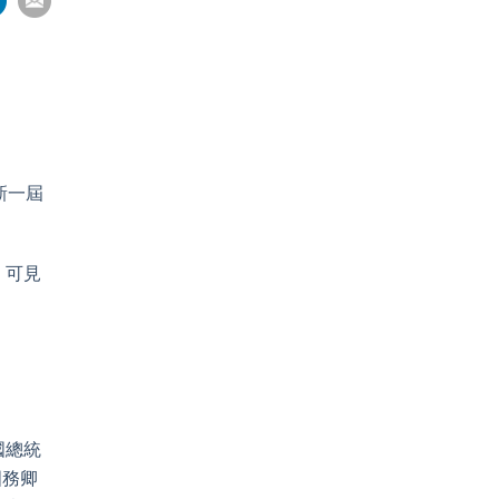
on
pp
nkedIn
Email
新一屆
，可見
。
國總統
國務卿