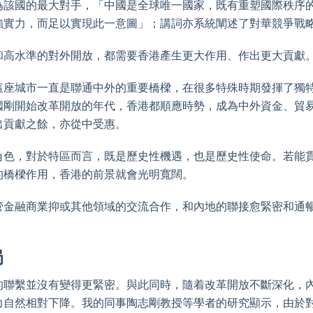
為該國的最大對手，「中國是全球唯一國家，既有重塑國際秩序
強實力，而足以實現此一意圖」；講詞亦系統闡述了對華競爭戰
和高水準的對外開放，都需要香港產生更大作用、作出更大貢獻
這座城市一直是聯通中外的重要橋樑，在很多特殊時期發揮了獨
國剛開始改革開放的年代，香港都順應時勢，成為中外資金、貿
出貢獻之餘，亦從中受惠。
角色，對於特區而言，既是歷史性機遇，也是歷史性使命。若能
的橋樑作用，香港的前景就會光明寬闊。
管金融商業抑或其他領域的交流合作，和內地的聯接愈緊密和通
局
的聯繫並沒有變得更緊密。與此同時，隨着改革開放不斷深化，
力自然相對下降。我的同事陶志剛教授等學者的研究顯示，由於