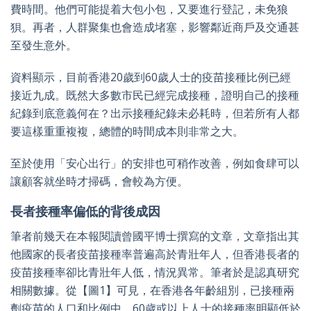
費時間。他們可能提着大包小包，又要進行登記，未免狼
狽。再者，人群聚集也會造成堵塞，影響鄰近商戶及交通甚
至發生意外。
資料顯示，目前香港20歲到60歲人士的疫苗接種比例已經
接近九成。既然大多數市民已經完成接種，證明自己的接種
紀錄到底意義何在？出示接種紀錄未必耗時，但若所有人都
要這樣重重複複，總體的時間成本則非常之大。
至於使用「安心出行」的安排也可稍作改善，例如食肆可以
讓顧客就坐時才掃碼，會較為方便。
長者接種率偏低的背後成因
筆者前幾天在本報閱讀曾國平博士撰寫的文章，文章指出其
他國家的長者疫苗接種率普遍高於青壯年人，但香港長者的
疫苗接種率卻比青壯年人低，情況異常。筆者於是認真研究
相關數據。從【圖1】可見，在香港各年齡組別，已接種兩
劑疫苗的人口和比例中，60歲或以上人士的接種率明顯低於