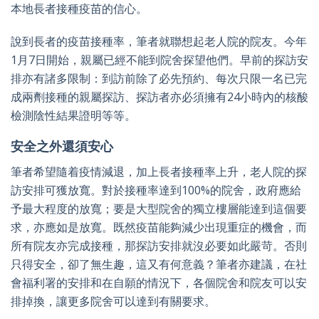
本地長者接種疫苗的信心。
說到長者的疫苗接種率，筆者就聯想起老人院的院友。今年
1月7日開始，親屬已經不能到院舍探望他們。早前的探訪安
排亦有諸多限制：到訪前除了必先預約、每次只限一名已完
成兩劑接種的親屬探訪、探訪者亦必須擁有24小時內的核酸
檢測陰性結果證明等等。
安全之外還須安心
筆者希望隨着疫情減退，加上長者接種率上升，老人院的探
訪安排可獲放寬。對於接種率達到100%的院舍，政府應給
予最大程度的放寬；要是大型院舍的獨立樓層能達到這個要
求，亦應如是放寬。既然疫苗能夠減少出現重症的機會，而
所有院友亦完成接種，那探訪安排就沒必要如此嚴苛。否則
只得安全，卻了無生趣，這又有何意義？筆者亦建議，在社
會福利署的安排和在自願的情況下，各個院舍和院友可以安
排掉換，讓更多院舍可以達到有關要求。