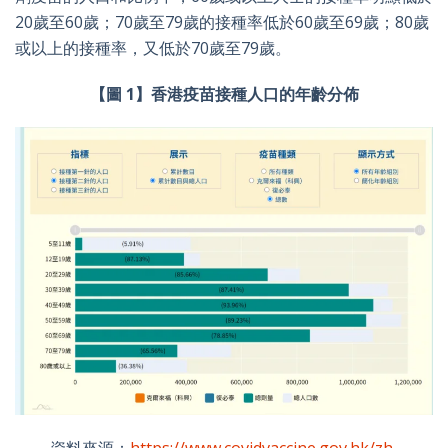
20歲至60歲；70歲至79歲的接種率低於60歲至69歲；80歲
或以上的接種率，又低於70歲至79歲。
【圖 1】香港疫苗接種人口的年齡分佈
資料來源：
https://www.covidvaccine.gov.hk/zh-