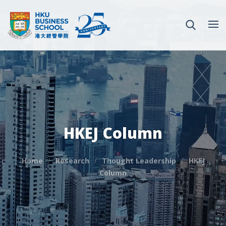
HKEJ Column
Home
Research
Thought Leadership
HKEJ
Column