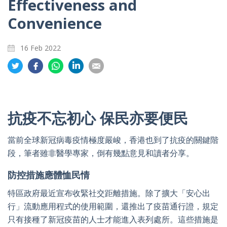
Effectiveness and
Convenience
16 Feb 2022
Share
Share
Share
Share
Share
on
on
on
on
on
Twitter
Facebook
Whatsapp
LinkedIn
Email
抗疫不忘初心 保民亦要便民
當前全球新冠病毒疫情極度嚴峻，香港也到了抗疫的關鍵階
段，筆者雖非醫學專家，倒有幾點意見和讀者分享。
防控措施應體恤民情
特區政府最近宣布收緊社交距離措施。除了擴大「安心出
行」流動應用程式的使用範圍，還推出了疫苗通行證，規定
只有接種了新冠疫苗的人士才能進入表列處所。這些措施是