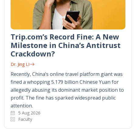
Trip.com’s Record Fine: A New
Milestone in China’s Antitrust
Crackdown?
Dr. Jing LI
Recently, China’s online travel platform giant was
fined a whopping 5.179 billion Chinese Yuan for
allegedly abusing its dominant market position to
profit. The fine has sparked widespread public
attention.
5 Aug 2026
Faculty