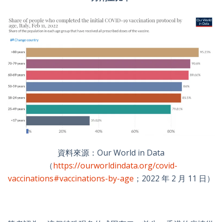
資料來源：Our World in Data
（
https://ourworldindata.org/covid-
vaccinations#vaccinations-by-age
；2022 年 2 月 11 日）