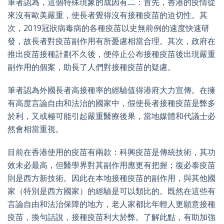
筆者認為，這個特殊現象的成因有二：首先，香港的疫情從
來沒有歐美嚴重，使長者覺得沒有接種疫苗的迫切性。其
次，2019冠狀病毒病的各種疫苗以史無前例的速度快速研
發，故長者對疫苗副作用有所憂慮相當合理。其次，政府在
推出疫苗接種計劃不久後，便停止公布接種疫苗後出現嚴重
副作用的個案，助長了人們對接種疫苗的疑慮。
筆者認為外國長者高接種率的經驗值得港府大力宣傳。在擁
有高度言論自由和法治的國家中，假使長者接種疫苗是弊多
於利，又或極可能引起嚴重醫療後果，當地媒體和代議士必
然會相當重視。
目前在香港使用的疫苗有兩款：科興疫苗是傳統技術，其功
效未必最高，但醫學界對其副作用應更有把握；復必泰疫苗
則是西方新技術。因此在本地接種疫苗的副作用，與其他國
家（特別是西方國家）的經驗是可以類比的。既然在這些有
言論自由和法治保障的地方，老人家都比年輕人更願意接種
疫苗，換句話說，接種疫苗利大於弊。了解此點，有助加強