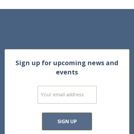
Sign up for upcoming news and
events
E
m
a
i
l
*
SIGN UP