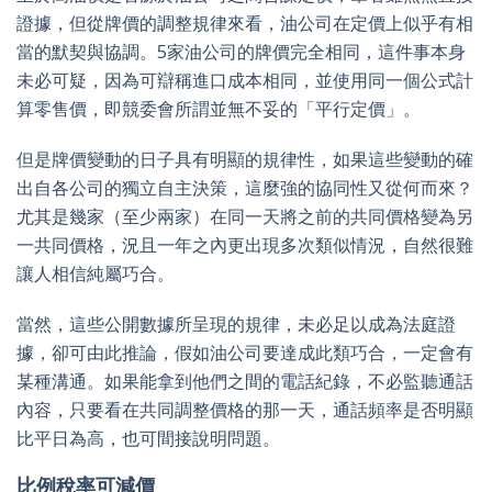
證據，但從牌價的調整規律來看，油公司在定價上似乎有相
當的默契與協調。5家油公司的牌價完全相同，這件事本身
未必可疑，因為可辯稱進口成本相同，並使用同一個公式計
算零售價，即競委會所謂並無不妥的「平行定價」。
但是牌價變動的日子具有明顯的規律性，如果這些變動的確
出自各公司的獨立自主決策，這麼強的協同性又從何而來？
尤其是幾家（至少兩家）在同一天將之前的共同價格變為另
一共同價格，況且一年之內更出現多次類似情況，自然很難
讓人相信純屬巧合。
當然，這些公開數據所呈現的規律，未必足以成為法庭證
據，卻可由此推論，假如油公司要達成此類巧合，一定會有
某種溝通。如果能拿到他們之間的電話紀錄，不必監聽通話
內容，只要看在共同調整價格的那一天，通話頻率是否明顯
比平日為高，也可間接說明問題。
比例稅率可減價