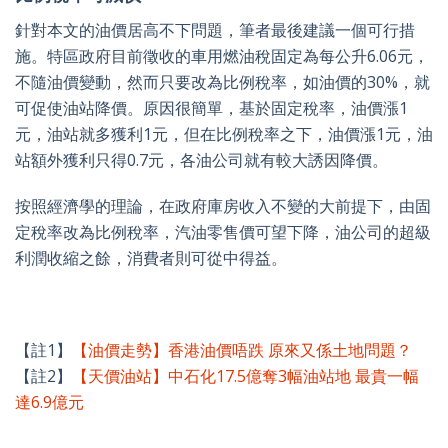
針對本文的油價居高不下問題，筆者最後建議一個可行措
施。特區政府目前徵收的車用燃油稅固定為每公升6.06元，
不隨油價變動，然而只要改為比例稅率，如油價的30%，就
可促使油站降價。原因很簡單，基於固定稅率，油價漲1
元，油站就多獲利1元，但在比例稅率之下，油價漲1元，油
站額外獲利只得0.7元，各油公司就有較大誘因降價。
按照經濟學的理論，在政府庫房收入不變的大前提下，由固
定稅率改為比例稅率，汽油零售價可望下降，油公司的超級
利潤收縮之餘，消費者則可從中得益。
【註1】
【油價走勢】香港油價唔跌 原來又係土地問題？
【註2】
【天價油站】中石化17.5億奪3幅油站地 最貴一幅
達6.9億元