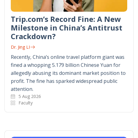
Trip.com’s Record Fine: A New
Milestone in China’s Antitrust
Crackdown?
Dr. Jing LI
Recently, China’s online travel platform giant was
fined a whopping 5.179 billion Chinese Yuan for
allegedly abusing its dominant market position to
profit. The fine has sparked widespread public
attention.
5 Aug 2026
Faculty