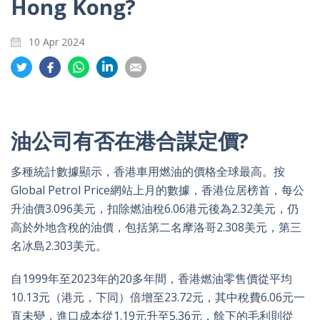
Hong Kong?
10 Apr 2024
Share
Share
Share
Share
Share
on
on
on
on
on
Twitter
Facebook
Whatsapp
LinkedIn
Email
油公司有否在港合謀定價?
多種統計數據顯示，香港車用燃油的價格全球最高。按
Global Petrol Price網站上月的數據，香港位居榜首，每公
升油價3.096美元，扣除燃油稅6.06港元後為2.32美元，仍
高於外地含稅的油價，包括第二名摩洛哥2.308美元，第三
名冰島2.303美元。
自1999年至2023年的20多年間，香港燃油零售價從平均
10.13元（港元，下同）倍增至23.72元，其中稅費6.06元一
直未變，進口成本從1.19元升至5.36元，餘下的毛利則從