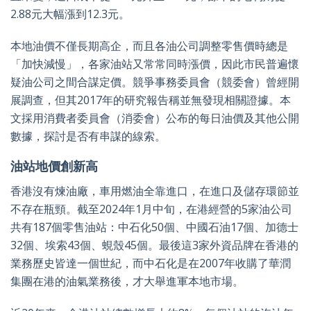
2.88元大幅漲到12.3元。
本地油價不僅長期高企，而且各油公司調整零售價時總是
「加快減慢」，各家油站又常常同時漲價，因此市民普遍懷
疑油公司之間合謀定價。競爭事務委員會（競委會）曾經開
展調查，但其2017年的研究報告稱並無發現相關證據。本
文採用消費者委員會（消委會）公布的每日油價及其他公開
數據，探討是否有串謀的線索。
油站地價創新高
香港沒有煉油廠，車用燃油全靠進口，在進口及儲存環節並
不存在瓶頸。截至2024年1月中旬，在港經營的5家油公司
共有187個零售油站：中石化50個、中國石油17個、加德士
32個、埃索43個、蜆殼45個。最後這3家外資品牌在香港的
業務歷史皆達一個世紀，而中石化是在2007年收購了華潤
集團在港的油氣業務後，才大舉進軍本地市場。