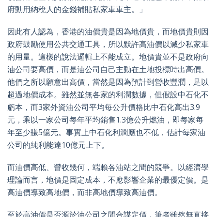
府動用納稅人的金錢補貼私家車車主。」
因此有人認為，香港的油價貴是因為地價貴，而地價貴則因
政府鼓勵使用公共交通工具，所以默許高油價以減少私家車
的用量。這樣的說法邏輯上不能成立。地價貴並不是政府向
油公司要高價，而是油公司自己主動在土地投標時出高價。
他們之所以願意出高價，當然是因為預計到營收豐潤，足以
超過地價成本。雖然並無各家的利潤數據，但假設中石化不
虧本，而3家外資油公司平均每公升價格比中石化高出3.9
元，乘以一家公司每年平均銷售1.3億公升燃油，即每家每
年至少賺5億元。事實上中石化利潤應也不低，估計每家油
公司的純利能達10億元上下。
而油價高低、營收幾何，端賴各油站之間的競爭。以經濟學
理論而言，地價是固定成本，不應影響企業的最優定價。是
高油價導致高地價，而非高地價導致高油價。
至於高油價是否源於油公司之間合謀定價，筆者雖然無直接