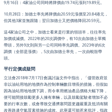
9月16日：4家油公司同時將牌價由19.74元漲到19.89元。
10月28日：加德士率先將牌價由20.59元漲價至20.84港元，
但其他3家並無跟隨；翌日加德士又把價格降回20.59元。
這4家油公司之中，加德士看來是行業的領頭羊，往往率先
加價或減價。2022年的20次調價中，有10次由加德士單獨
帶頭，另外9次則與另一公司同時率先調價。2023年的6次
調價（全部是漲價），5次由加德士率先，一次由蜆殼帶
頭。
平行定價成疑問
立法會2018年7月17日會議討論文件中指出，「儘管政府並
非以油站用地的地價作為控制車輛數目增長的措施，但假如
因為油站用地地價下調，而令車用燃油產品價格大幅下降，
便可能間接鼓勵更多人擁有車輛，以及鼓勵駕駛者增加不必
要的行車次數，或會導致交通擠塞問題更趨嚴重及抵消有關
改善路邊空氣質素措施的成效。此舉還可能惹來批評，指政