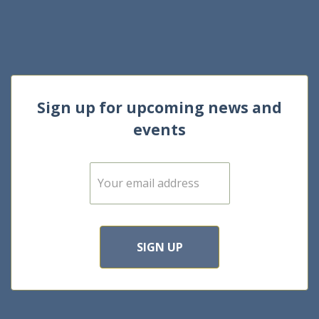
Sign up for upcoming news and
events
E
m
a
i
l
*
SIGN UP