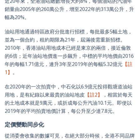
近20年來，全港油站總數增長大約8%，每個油站的汽油年
銷量由2005年的260萬公升，增至2022年的313萬公升，升
幅為20%。
油站用地通過特區政府分批進行招標，每批最多5幅土地，
並為一個合約，租約期限為21年，屆滿後需重新招標。
2010年，香港油站用地成本已經是東京的兩倍，接近倫敦
的6倍；近年油站地價進一步飆升，中標的平均地價由2016
年的每幅1.71億元，連升3年至2019年的每幅5.32億元
【註
1】
。
在2020年的一次拍賣中，中石化以6.9億元投得觀塘道油站
用地，是有紀錄以來最貴的油站地皮
【註2】
，相當於每天
的土地成本就是9萬元，或折成每公升汽油10.1元。即使以
2019年的平均拍賣地價計算，每公升至少達7.8元。
定價變動同步化
從消委會收集的數據可見，在絕大部分時候，全港不同品牌