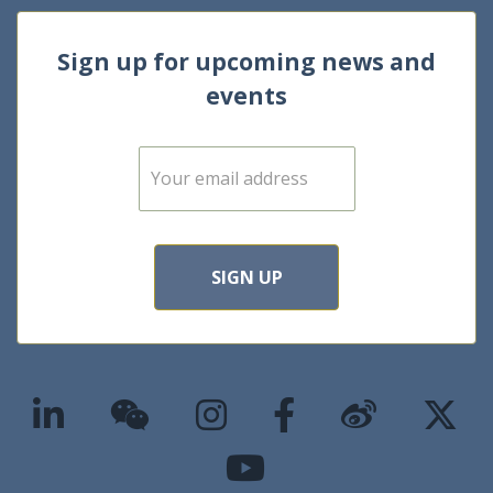
Sign up for upcoming news and
events
E
m
a
i
l
*
SIGN UP