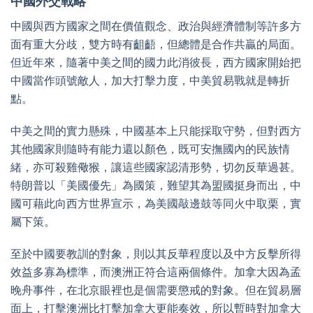
中國外交戰略
中國與西方國家之間在價值觀念、政治與經濟體制等許多方
面有重大分歧，雙方時有齟齬，但總體是合作共贏的局面。
但近年來，隨著中美之間的國力此消彼長，西方國家開始把
中國當作頭號敵人，加大打擊力度，中美貿易戰就是轉折
點。
中美之間的實力懸殊，中國基本上只能採取守勢，但對西方
其他國家則隨時有能力還以顏色，既可安撫國內的民族情
緒，亦可殺雞儆猴，讓這些國家認清形勢，切勿反華過甚。
特朗普以「美國優先」為國策，難望其為盟國挺身而出，中
國可藉此向西方世界宣示，為美國敲邊鼓等同火中取栗，實
屬下策。
至於中國要教訓的對象，則以其反華程度以及中方反擊所得
效益多寡為標準，而澳洲正符合這兩個條件。加拿大因為孟
晚舟事件，在北京眼裡也是個需要懲戒的對象。但在貿易層
面上，打擊澳洲比打擊加拿大更能奏效，所以暫時對加拿大