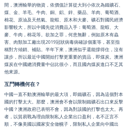
間，澳洲輸華的物資，依價值計算從大到小依次為鐵礦石、
煤、金、羊毛、牛肉、銅、鋁、鋅、藥品、羊肉、葡萄酒、
棉花、原油及天然氣、龍蝦、原木和大麥。礦石對國民經濟
影響較大，所以中國先從消費品入手：葡萄酒、龍蝦、大
麥、牛肉，棉花等。欲加之罪，何患無辭，例如原木有蟲
害、肉類加工廠出現
2019
冠狀病毒病確診個案等，甚至指
稱對方傾銷、補貼。半年下來，澳洲似乎還能撐得住，沒有
讓步，所以最近中國開始打擊更重要的貨品，即煤炭。澳洲
煤炭在中國總消費量中佔比很小，而且國內煤炭進口不乏其
他來源。
互鬥轉機何在？
中國一直不動澳洲輸華的最大項，即鐵礦石，因為這個對本
國的打擊太大。那麼，澳洲會不會以限制鐵礦石出口來反擊
中國？澳洲政府已表明不會，因為對該國的打擊也太大。再
者，以貿易戰為理由限制私人企業出口盈利，名不正言不
順，不像美國以國家安全做幌子，限制私人企業向中國出