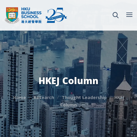
HKEJ Column
Home
Research
Thought Leadership
HKEJ
Column