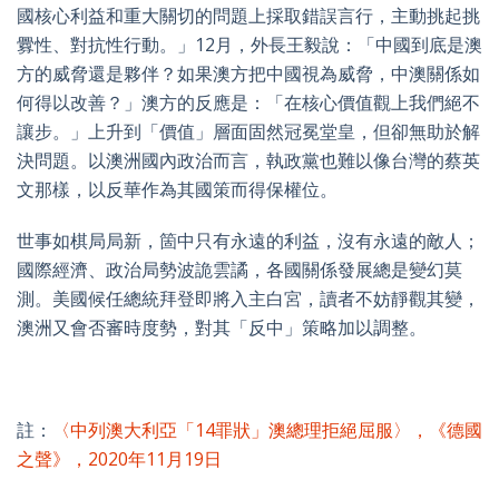
國核心利益和重大關切的問題上採取錯誤言行，主動挑起挑
釁性、對抗性行動。」
12
月，外長王毅說：「中國到底是澳
方的威脅還是夥伴？如果澳方把中國視為威脅，中澳關係如
何得以改善？」澳方的反應是：「在核心價值觀上我們絕不
讓步。」上升到「價值」層面固然冠冕堂皇，但卻無助於解
決問題。以澳洲國內政治而言，執政黨也難以像台灣的蔡英
文那樣，以反華作為其國策而得保權位。
世事如棋局局新，箇中只有永遠的利益，沒有永遠的敵人；
國際經濟、政治局勢波詭雲譎，各國關係發展總是變幻莫
測。美國候任總統拜登即將入主白宮，讀者不妨靜觀其變，
澳洲又會否審時度勢，對其「反中」策略加以調整。
註：
〈中列澳大利亞「14
罪狀」澳總理拒絕屈服〉，《
德國
之聲》，
2020
年11
月19
日