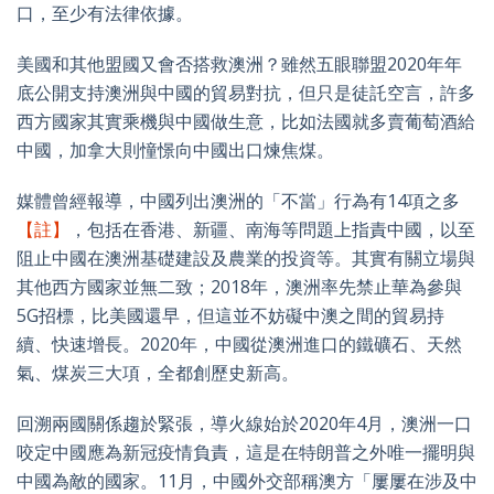
口，至少有法律依據。
美國和其他盟國又會否搭救澳洲？雖然五眼聯盟
2020
年年
底公開支持澳洲與中國的貿易對抗，但只是徒託空言，許多
西方國家其實乘機與中國做生意，比如法國就多賣葡萄酒給
中國，加拿大則憧憬向中國出口煉焦煤。
媒體曾經報導，中國列出澳洲的「不當」行為有
14
項之多
【註】
，包括在香港、新疆、南海等問題上指責中國，以至
阻止中國在澳洲基礎建設及農業的投資等。其實有關立場與
其他西方國家並無二致；
2018
年，澳洲率先禁止華為參與
5G
招標，比美國還早，但這並不妨礙中澳之間的貿易持
續、快速增長。
2020
年，中國從澳洲進口的鐵礦石、天然
氣、煤炭三大項，全都創歷史新高。
回溯兩國關係趨於緊張，導火線始於
2020
年
4
月，澳洲一口
咬定中國應為新冠疫情負責，這是在特朗普之外唯一擺明與
中國為敵的國家。
11
月，中國外交部稱澳方「屢屢在涉及中