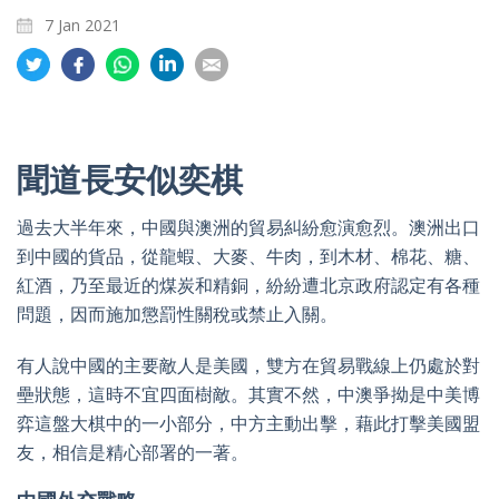
7 Jan 2021
Share
Share
Share
Share
Share
on
on
on
on
on
Twitter
Facebook
Whatsapp
LinkedIn
Email
聞道長安似奕棋
過去大半年來，中國與澳洲的貿易糾紛愈演愈烈。澳洲出口
到中國的貨品，從龍蝦、大麥、牛肉，到木材、棉花、糖、
紅酒，乃至最近的煤炭和精銅，紛紛遭北京政府認定有各種
問題，因而施加懲罰性關稅或禁止入關。
有人說中國的主要敵人是美國，雙方在貿易戰線上仍處於對
壘狀態，這時不宜四面樹敵。其實不然，中澳爭拗是中美博
弈這盤大棋中的一小部分，中方主動出擊，藉此打擊美國盟
友，相信是精心部署的一著。