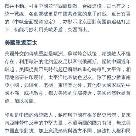
按兵不動。可見中國並非四處樹敵。合縱連橫，古已有之；
統一戰線、各個擊破更是中國共產黨的拿手好戲。近日簽署
的《中歐全面投資協定》，亦顯示北京面對美國窮追猛打之
下，仍能巧妙利用美歐矛盾，突圍而出。
美國重返亞太
美國外交的傳統重點是歐洲。蘇聯垮台以後，頭號敵人不復
存在，利用歐洲的北約盟友足以牽制俄羅斯。鑑於中國近年
崛起，美國從奧巴馬時代起已將戰略重心轉移到太平洋，相
應地需要在印度洋、太平洋地區物色盟友。除了極少數東南
亞小國，如緬甸、老撾、柬埔寨之外，其他亞太國家或對中
國不滿、或抱敵意，都與美國的立場接近，美國必然軟硬兼
施，加以拉攏。
印度是中國的傳統敵人，越南與中國有很多歷史恩怨，是東
南亞陣營中反華的中堅力量，不過兩國的國力有限，無法與
中國直接對抗。加上意識形態與西方不同，無法打人權和民