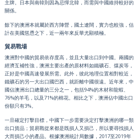
主牌。日本與南韓則因為忌憚北韓，而需與中國維持較好的
關係。
餘下的澳洲本就屬於西方陣營，國土遼闊，實力也較強，估
計在美國慫恿之下，近一兩年來反華尤顯積極。
貿易戰場
澳洲對中國的貿易依存度高，並且大量出口到中國。兩國的
經濟互補性強，澳洲主要出產的原材料如鐵礦石、煤炭等，
正好是中國高速發展所需。此外，彼此地理位置相對較近，
鐵礦石的另一大出口國巴西，就距離中國很遠。近年來，中
國佔澳洲出口總量的三分之一，包括
94%
的木材和龍蝦、
76%
的羊毛，以及
71%
的棉花。相比之下，澳洲佔中國出口
份額只有
3%
。
一旦確定打擊目標，中國下一步需要決定打擊澳洲的哪一類
出口貨品；貿易戰從來都是既損人又損己，所以要尋找損人
大而損己小的產品。根據澳洲統計局數據，
2017
至
2019
年