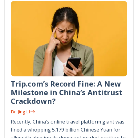
Trip.com’s Record Fine: A New
Milestone in China’s Antitrust
Crackdown?
Dr. Jing LI
Recently, China’s online travel platform giant was
fined a whopping 5.179 billion Chinese Yuan for
allegedly abusing its dominant market position to