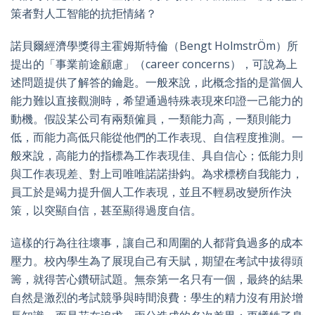
策者對人工智能的抗拒情緒？
諾貝爾經濟學獎得主霍姆斯特倫（Bengt HolmstrÖm）所
提出的「事業前途
顧慮
」（career concerns），可說為上
述問題提供了解答的鑰匙。一般來說，此概念指的是當個人
能力難以直接觀測時，希望通過特殊表現來印證一己能力的
動機。假設某公司有兩類僱員，一類能力高，一類則能力
低，而能力高低只能從他們的工作表現、自信程度推測。一
般來說，高能力的指標為工作表現佳、具自信心；低能力則
與工作表現差、對上司唯唯諾諾掛鈎。為求標榜自我能力，
員工於是竭力提升個人工作表現，並且不輕易改變所作決
策，以突顯自信，甚至顯得過度自信。
這樣的行為往往壞事，讓自己和周圍的人都背負過多的成本
壓力。校內學生為了展現自己有天賦，期望在考試中拔得頭
籌，就得苦心鑽研試題。無奈第一名只有一個，最終的結果
自然是激烈的考試競爭與時間浪費：學生的精力沒有用於增