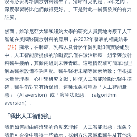
沒有必要再培訓放射科醫生了。清晰可見的是，5年之內，
深度學習將比他們做得更好。」正是對此一嶄新發展的有力
註腳。
然而，維珍尼亞大學和紐約大學的研究人員實地考察了人工
智能在美國醫院放射科的應用，在2022年發表的相關結果
【註】
顯示，在肺癌、乳癌以及骨骼年齡判斷3個實驗組別
中，人工智能所提供的診斷資訊僅在診治肺癌一組常獲放射
科醫生接納，其餘兩組則未獲青睞。這種情況或可簡單地理
解為醫療設備不夠匹配、醫生醫術未精等因素所致；但根據
大量管理學、心理學研究文獻，即使人工智能診斷比醫生準
確，醫生仍對它有所保留。這種現象被稱為「人工智能厭
惡」（AI aversion）或「演算法厭惡」（algorithm
aversion）。
「我比人工智能強」
我們如何能由經濟學的角度來理解「人工智能厭惡」現象？
我們可否從中獲得一些啟示，找到方法來減低醫生及其他決