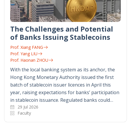
The Challenges and Potential
of Banks Issuing Stablecoins
Prof. Xiang FANG
Prof. Yang LIU
Prof. Haonan ZHOU
With the local banking system as its anchor, the
Hong Kong Monetary Authority issued the first
batch of stablecoin issuer licences in April this
year, raising expectations for banks’ participation
in stablecoin issuance. Regulated banks could…
29 Jul 2026
Faculty