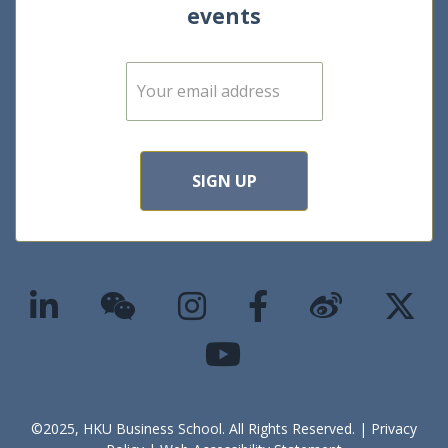
events
E
m
a
i
l
*
SIGN UP
©2025, HKU Business School. All Rights Reserved. |
Privacy