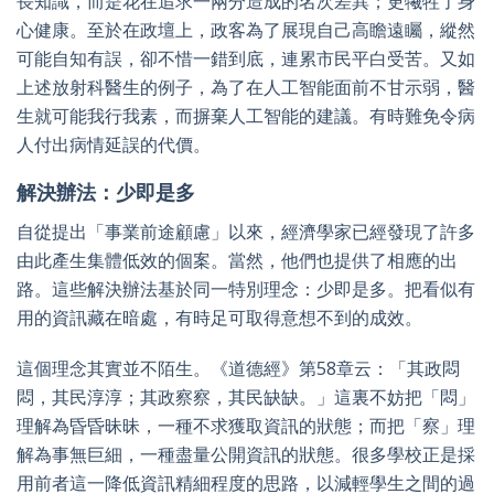
長知識，而是花在追求一兩分造成的名次差異；更犧牲了身
心健康。至於在政壇上，政客為了展現自己高瞻遠矚，縱然
可能自知有誤，卻不惜一錯到底，連累市民平白受苦。又如
上述放射科醫生的例子，為了在人工智能面前不甘示弱，醫
生就可能我行我素，而摒棄人工智能的建議。有時難免令病
人付出病情延誤的代價。
解決辦法：少即是多
自從提出「事業前途
顧慮
」以來，經濟學家已經發現了許多
由此產生集體低效的個案。當然，他們也提供了相應的出
路。這些解決辦法基於同一特別理念：少即是多。把看似有
用的資訊藏在暗處，有時足可取得意想不到的成效。
這個理念其實並不陌生。《道德經》第58章云：「其政悶
悶，其民淳淳；其政察察，其民缺缺。」這裏不妨把「悶」
理解為昏昏昧昧，一種不求獲取資訊的狀態；而把「察」理
解為事無巨細，一種盡量公開資訊的狀態。很多學校正是採
用前者這一降低資訊精細程度的思路，以減輕學生之間的過