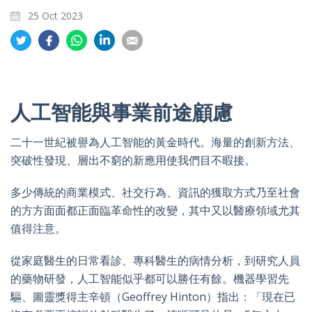
25 Oct 2023
Share
Share
Share
Share
Share
on
on
on
on
on
Twitter
Facebook
Whatsapp
LinkedIn
Email
人工智能與事業前途顧慮
二十一世紀被譽為人工智能的黃金時代。海量的創新方法、
突破性發現、層出不窮的新應用使我們目不暇接。
多少傳統的商業模式、社交行為、資訊的獲取方式乃至社會
的方方面面都正面臨革命性的改變，其中又以醫療領域尤其
值得注意。
從家庭醫生的日常看診、專科醫生的病情分析，到研究人員
的藥物研發，人工智能似乎都可以勝任有餘。機器學習先
驅、圖靈獎得主辛頓（Geoffrey Hinton）指出：「現在已