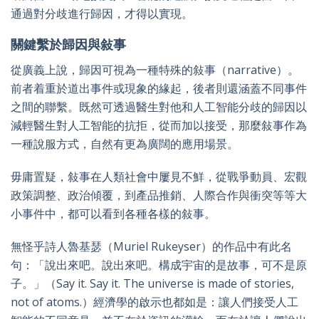
通過對分歧進行歸因，才得以實現。
關鍵繫於歸因與敍事
從廣義上說，歸因可視為一種特殊的敍事（narrative）。
前者着重於道出事件或現象的緣起，後者則還涵蓋不同事件
之間的聯繫。既然可透過醫生對他和人工智能分歧的歸因以
減輕醫生對人工智能的抗拒，從而加以接受，那麼敍事作為
一種說服方式，自然有更為廣闊的應用場景。
毋庸置疑，敍事在人類社會中屢見不鮮，從戰爭動員、宏觀
政策調整、政治傾覆，到產品推銷、人際合作與衝突等等大
小事件中，都可以看到各種各樣的敍事。
無怪乎詩人魯基瑟（Muriel Rukeyser）的作品中有此名
句：「說出來吧。說出來吧。構成宇宙的是故事，可不是原
子。」（Say it. Say it. The universe is made of stories,
not of atoms.）經濟學的啟示也都如是：讓人們接受人工