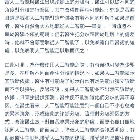
當人工智能與醫生出現診斷上的分歧時，醫生可以從不同的
角度對分歧進行歸因，其中會權衡兩種可能性：究竟是我漏
眼還是我和人工智能對這些跡象有着不同的理解？如果是前
者，醫生自然會大方地聽從人工智能──畢竟，一時疏忽不
屬於醫學本領的範疇；但若醫生把分歧歸因於理解上的偏差
時，他就不會願意聽從人工智能了，以免暴露自己醫術的短
處，以免表明人工智能足以取而代之！
由此可見，為什麼使用人工智能之際，有時候也可變為少即
是多。在理解不同而產生分歧的情況下，如果人工智能揭示
其診斷依據，醫生有可能為了顯示自己有足夠能力獨立診斷
而不予以採納。反過來說，如果人工智能並不出示它診斷的
依據，只直接提供預測，醫生便不能知道他們分歧的真正原
因。在醫生看來，人工智能可能注意到一個自己不小心忽略
的異常跡象，形成彼此的診斷分歧。這種對分歧歸因的方
式，會讓醫生放下對自我專業形象的
顧慮
，而更心服口服地
認同人工智能。簡而言之，降低人工智能的資訊透明度，有
助於醫生主動地接受人工智能的建議。接受過程是醫生自己