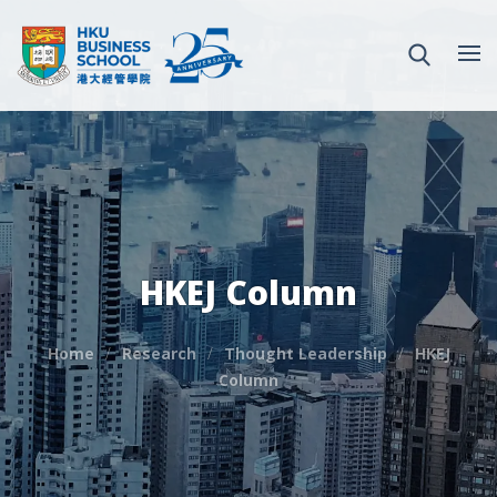
HKEJ Column
Home
Research
Thought Leadership
HKEJ
Column