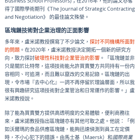
Business School Professors)；在2016年，他的論文亦奪
得了國際學術期刊《The Journal of Strategic Contracting
and Negotiation》 的最佳論文殊榮。
區塊鏈技術對企業治理的正面影響
多年來，盧米諾教授撰寫了不少論文，
探討不同機構所面對
的問題
。在2020年，盧米諾教授決定開拓一個新的研究方
向，致力探討
破壞性科技對企業管治的影響
。「區塊鏈並非
只是關於比特幣，這項技術能允許買賣雙方共同持有一份内
容相同、可追溯，而且難以竄改的交易記錄。區塊鏈的出
現，令市場『去中心化』一詞不再停留於理論層面，所以我
很有興趣研究這項技術對企業管治和日常運作的影響。」盧
米諾教授說。
除了能為買賣雙方提供高透明度的交易體驗，便利商務往
來，盧米諾教授指出區塊鏈亦有其他可取之處。他説：「例
如沃爾瑪的食品供應區塊鏈，能夠迅速偵測到員工在定價
時，不小心犯下的錯誤。由馬士基（Maersk）和
國際商業