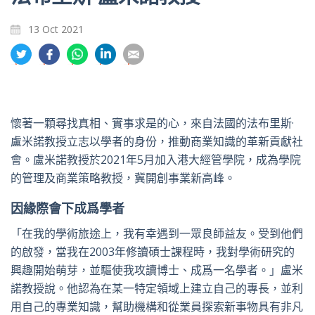
13 Oct 2021
分
分
分
分
分
享
享
享
享
享
到
到
到
到
到
推
面
whatsapp
領
電
特
書
英
郵
懷著一顆尋找真相、實事求是的心，來自法國的法布里斯·
盧米諾教授立志以學者的身份，推動商業知識的革新貢獻社
會。盧米諾教授於2021年5月加入港大經管學院，成為學院
的管理及商業策略教授，冀開創事業新高峰。
因緣際會下成爲學者
「在我的學術旅途上，我有幸遇到一眾良師益友。受到他們
的啟發，當我在2003年修讀碩士課程時，我對學術研究的
興趣開始萌芽，並驅使我攻讀博士、成爲一名學者。」盧米
諾教授說。他認為在某一特定領域上建立自己的專長，並利
用自己的專業知識，幫助機構和從業員探索新事物具有非凡