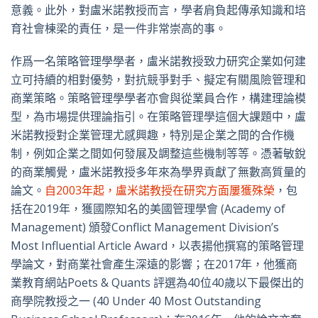
意義。此外，對盧米諾教授而言，學者肩負起傳承知識和培
育社會棟梁的責任，是一件非常崇高的事。
作爲一名策略管理學學者，盧米諾教授致力研究企業如何建
立可持續的相對優勢，對抗競爭對手、擬定有關風險管理和
商業策略。策略管理學學者亦會與從業員合作，構建理論模
型，為市場提供理論指引。在策略管理學這個大課題中，盧
米諾教授對企業管理尤感興趣，特別是企業之間的合作機
制，例如企業之間如何發展及調整這些機制等等。憑著敏銳
的商業觸覺，盧米諾教授多年來為學界貢獻了無數高質量的
論文。
自2003年起，盧米諾教授在研究方面屢獲殊榮
，包
括在2019年，獲國際知名的美國管理學會 (Academy of
Management) 頒發Conflict Management Division’s
Most Influential Article Award，以表揚他撰寫的策略管理
學論文，對商業社會產生深遠的影響；在2017年，他獲商
業教育網站Poets & Quants 評選為40位40歲以下最傑出的
商學院教授之一 (40 Under 40 Most Outstanding