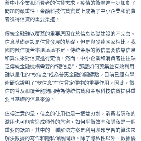
蓋中小企業和消費者的信貸需求。疫情的衝擊進一步加劇了
問題的嚴重性。金融科技信貸實質上成為了中小企業和消費
者獲得信貸的重要渠道。
傳統金融難以覆蓋的重要原因在於信息基礎建設的不完善。
信息基礎建設是信貸發展的基礎，但是與發達國家相比，我
國的徵信覆蓋率還遠遠不足。傳統金融的徵信需要依靠信息
和算法來對信貸進行定價，然而，中小企業和消費者往往缺
乏傳統金融機構需要的“硬信息”，那麼如何蒐集並有效利用
難以量化的“軟信息”成為普惠金融的關鍵點。目前已經有學
術研究證明了“軟信息”在信貸定價中的重要作用。因此，徵
信的普及和覆蓋能夠同時為傳統信貸和金融科技信貸提供重
要且基礎的信息來源。
值得注意的是，信息的使用也是一把雙刃劍，消費者隱私的
濫用也可能會造成額外的危害，如何平衡效率和隱私是一個
重要的話題。其中的一種解決方案是利用聯邦學習的算法來
解決數據的寫作和隱私保護問題。除了隱私性以外，數據優