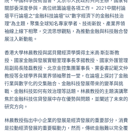
院、中國科學技術協會、北京市人民政府共同主辦，國家有
關部委深度參與，高位統籌論壇各項工作。 2021中關村論
壇平行論壇之“金融科技論壇”以“數字經濟下的金融科技治
理”為主題，聚集全球知名專家學者、技術新銳、產業界領
袖線上線下相聚，交流思想觀點，為推動金融與科技融合發
展注入新動能。
香港大學林晨教授與諾貝爾經濟學獎得主米高·斯彭斯教
授、國家金融與發展實驗室理事長李揚教授、國家外匯管理
局副局長陸磊教授、北京金控集團董事長、黨委書記範文仲
教授等全球學界與業界領袖聚首一堂，在論壇上探討了金融
行業與數字化的交集融合、金融科技發展帶來的變革與挑
戰、金融科技如何有效治理等話題。林晨教授的主題演講聚
焦於金融科技信貸發展中存在優勢與問題，並闡述了未來的
研究方向。
林晨教授指出中小企業的發展是經濟發展的重要部分，消費
是拉動經濟發展的重要驅動力，然而，傳統金融難以完全覆