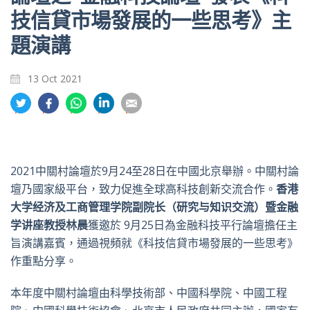
技信貸市場發展的一些思考》主
題演講
13 Oct 2021
分
分
分
分
分
享
享
享
享
享
到
到
到
到
到
推
面
whatsapp
領
電
特
書
英
郵
2021中關村論壇於9月24至28日在中國北京舉辦。中關村論
壇乃國家級平台，致力促進全球高科技創新交流合作。
香港
大学经济及工商管理学院副院长（研究与知识交流）暨金融
学讲座教授林晨
獲邀於 9月25日為金融科技平行論壇擔任主
旨演講嘉賓，通過視頻就《科技信貸市場發展的一些思考》
作重點分享。
本年度中關村論壇由科學技術部、中國科學院、中國工程