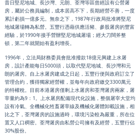
昔日堅尼地城、長沙灣、元朗、荃灣等區曾經設有公營屠
房，屬於公務員編制，成本居高不下，長期經營不善，一度
累計虧損一億多元。無奈之下，1987年行政局批准將堅尼
地城屠場轉為私營。五豐行憑藉供應活豬、參股屠房的豐富
經驗，於1990年接手營辦堅尼地城屠場；經大刀闊斧整
頓，第二年就開始有盈利增長。
1996年，立法局財務委員會批准撥款18億元興建上水屠
房，設計產能每日5000頭，以取代堅尼地城、長沙灣和元
朗的屠房。自上水屠房建成之日起，五豐行便與政府訂立了
管理合約，獲得獨家經營權，並每年向政府繳交3300萬元
的特權稅。目前本港屠房僅剩上水屠房和荃灣屠房兩家，屠
宰量約為9：1。上水屠房配備現代化設施，整個屠宰大堂均
設有冷氣、全機械化牲畜屠宰線及機械化屠體卸載設施，相
比之下，荃灣屠房的設施過時，環境污染較為嚴重，所在位
置又人口稠密。荃灣屠房由私營公司擁有及經營，五豐行佔
30%股份。