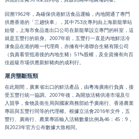
回溯1962年，為確保供港鮮活食品運輸，內地開通了專門
供應香港的「三趟快車」，其中753次專列由上海新龍華站
始發，上海市食品進出口公司在新龍華設立專門的科室，這
就是五豐行的前身。2007年前，五豐行一直是內地鮮活冷
凍食品在港的唯一代理商，亦擁有中港聯合生豬有限公司
（負責看管抵港後的內地生豬）51%股權，及全資擁有向百
佳超級市場供應新鮮豬肉的成利行。
屠房壟斷瓶頸
在此期間，廣東省出口的鮮活產品，由粵海廣南行負責，接
受五豐行統一協調。2007年後，為開放活豬供港市場及引
入競爭，食物及衛生局與國家商務部給予廣南行、香港農業
專區與五豐行同等的代理權。根據立法會2016年文件，五
豐行、廣南行、農業專區輸入活豬數量比例為46：45：9，
與2023年官方公布數據大致相同。