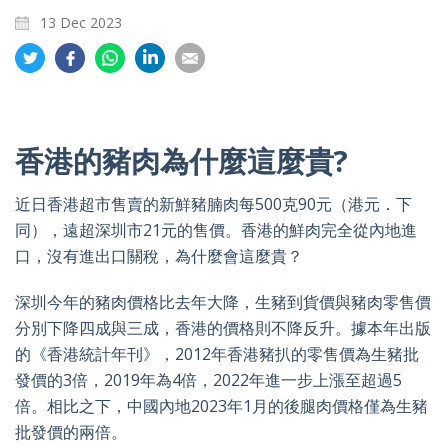
13 Dec 2023
Share
Share
Share
Share
Share
on
on
on
on
on
Twitter
Facebook
Whatsapp
LinkedIn
Email
香港的豬肉為什麼這麼貴?
近日香港超市售賣的新鮮豬腩肉每500克90元（港元．下
同），遠超深圳市21元的售價。香港的鮮肉完全從內地進
口，沒有進出口關稅，為什麼會這麼貴？
深圳今年的豬肉價格比去年大降，生豬到貨價與豬肉零售價
分別下降四成與三成，香港的價格則不降反升。據本年出版
的《香港統計年刊》，2012年香港豬扒的零售價為生豬批
發價的3倍，2019年為4倍，2022年進一步上漲至超過5
倍。相比之下，中國內地2023年1月的後腿肉價格僅為生豬
批發價的兩倍。