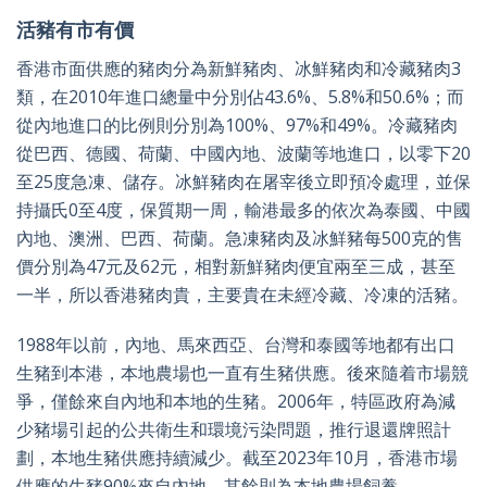
活豬有市有價
香港市面供應的豬肉分為新鮮豬肉、冰鮮豬肉和冷藏豬肉3
類，在2010年進口總量中分別佔43.6%、5.8%和50.6%；而
從內地進口的比例則分別為100%、97%和49%。冷藏豬肉
從巴西、德國、荷蘭、中國內地、波蘭等地進口，以零下20
至25度急凍、儲存。冰鮮豬肉在屠宰後立即預冷處理，並保
持攝氏0至4度，保質期一周，輸港最多的依次為泰國、中國
內地、澳洲、巴西、荷蘭。急凍豬肉及冰鮮豬每500克的售
價分別為47元及62元，相對新鮮豬肉便宜兩至三成，甚至
一半，所以香港豬肉貴，主要貴在未經冷藏、冷凍的活豬。
1988年以前，內地、馬來西亞、台灣和泰國等地都有出口
生豬到本港，本地農場也一直有生豬供應。後來隨着市場競
爭，僅餘來自內地和本地的生豬。2006年，特區政府為減
少豬場引起的公共衛生和環境污染問題，推行退還牌照計
劃，本地生豬供應持續減少。截至2023年10月，香港市場
供應的生豬90%來自內地，其餘則為本地農場飼養。