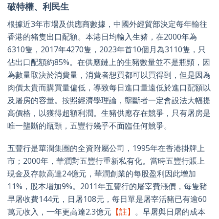
破特權、利民生
根據近3年市場及供應商數據，中國外經貿部決定每年輸往
香港的豬隻出口配額。本港日均輸入生豬，在2000年為
6310隻，2017年4270隻，2023年首10個月為3110隻，只
佔出口配額約85%。在供應鏈上的生豬數量並不是瓶頸，因
為數量取決於消費量，消費者想買都可以買得到，但是因為
肉價太貴而購買量偏低，導致每日進口量遠低於進口配額以
及屠房的容量。按照經濟學理論，壟斷者一定會設法大幅提
高價格，以獲得超額利潤。生豬供應存在競爭，只有屠房是
唯一壟斷的瓶頸，五豐行幾乎不面臨任何競爭。
五豐行是華潤集團的全資附屬公司，1995年在香港掛牌上
市；2000年，華潤對五豐行重新私有化。當時五豐行賬上
現金及存款高達24億元，華潤創業的每股盈利因此增加
11%，股本增加9%。2011年五豐行的屠宰費漲價，每隻豬
早屠收費144元，日屠108元，每日單是屠宰活豬已有逾60
萬元收入，一年更高達2.3億元
【註】
。早屠與日屠的成本