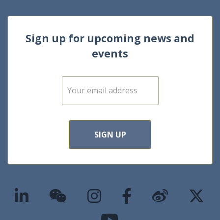
Sign up for upcoming news and
events
E
m
a
i
l
*
SIGN UP