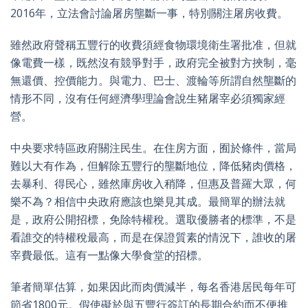
2016年，立法會討論屠房壟斷一事，特別關注屠房收費。
雖然政府聲稱五豐行的收費須經食物環境衛生署批准，但就
像電費一樣，既然沒有競爭對手，政府完全被對方挾制，毫
無還價、控價能力。與電力、巴士、渡輪等所謂自然壟斷的
情形不同，沒有任何經濟學理論會說生豬屠宰必須獨家經
營。
中央要求特區政府關注民生。在住房方面，囿於條件，當局
難以大有作為，但解除五豐行的壟斷地位，降低豬肉價格，
去暴利、得民心，雖然庫房收入稍降，但惠及普羅大眾，何
樂不為？相信中央政府應該也樂見其成。最簡單的辦法就
是，政府公開招標，免除特權稅。選取優勝者的標準，不是
看誰交的特權稅最高，而是在保證質素的情況下，誰收的屠
宰費最低。這有一點像大學食堂的招標。
筆者簡單估算，如果因此而肉價減半，每名香港居民每年可
節省1800元。假使礙於與五豐行簽訂的長期合約而不便推