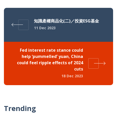
知識產權商品化(二)／投資ESG基金
11 Dec 2023
Fed interest rate stance could
help ‘pummelled’ yuan, China
could feel ripple effects of 2024
cuts
18 Dec 2023
Trending