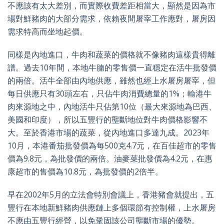
不應該有太大差別，而實際收費差距相當大，顯然是因為市
場對鮮豬肉的大部分需求，依賴夜間屠宰工作應對，屠房因
需求特高而坐地起價。
同樣是內地進口，牛肉和蔬菜的價格就不像豬肉這樣貴得離
譜。過去10年間，本地牛腩的零售價一直穩定在活牛批發價
的兩倍。活牛全部由內地供應，雖然也經上水屠房屠宰，但
每日供應只有30頭左右，只佔牛肉消費總量的1%；輸港牛
肉來源地之中，內地活牛只佔第10位（最大來源地為巴西、
美國和印度），所以五豐行的壟斷地位對牛肉價格影響不
大。至於香港市場的蔬菜，從內地進口多達九成。2023年
10月，本港番茄批發價為每500克4.7元，在百佳超市的零售
價為9.8元，為批發價的兩倍。油麥菜批發價為4.2元，在惠
康超市的售價為10.8元，為批發價的2倍半。
早在2002年5月的立法會特別會議上，香港豬會就提出，五
豐行在本地新鮮豬肉供應鏈上多個環節有控制權，上水屠房
不應由五豐行經營，以免鞏固該公司壟斷市場的優勢。