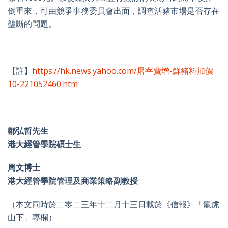
倒重來，可由競爭事務委員會出面，調查活豬市場是否存在
壟斷的問題。
【註】
https://hk.news.yahoo.com/屠宰費增-鮮豬料加價
10-221052460.htm
鄒弘哲先生
港大經管學院碩士生
周文博士
港大經管學院管理及商業策略副教授
（本文同時於二零二三年十二月十三日載於《信報》「龍虎
山下」專欄）