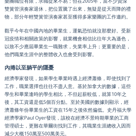
樂團職位有限，求職從來不易；但在2005年，當不少資深
雙簧管演奏家退休，把位置騰了出來，無疑是從天而降的禮
物，部分年輕雙簧管演奏家甚至獲得多家樂團的工作邀約。
觀乎今年在中國內地的畢業生，運氣恐怕就沒那麼好。受新
冠疫情和相關政策的影響，就業機會相信比往年大為遜色，
以致不少應屆畢業生一職難求，失業率上升；更重要的是，
他們職業生涯中的整體收入也會受到影響。
內捲以至躺平的隱憂
經濟學家發現，如果學生畢業時遇上經濟蕭條，即使找到了
工作，職業選擇也往往不盡人意。基於加拿大的數據，這些
學生和畢業逢時的學生相比，不但起薪較低，就算10年之
後，其工資還是低5個百分點。至於美國的數據則顯示，經
濟蕭條年份畢業生的工資在15年之後依然偏低。史丹福大學
經濟學家Paul Oyer發現，該校在經濟不景時期畢業的工商
管理碩士，更難在華爾街找到工作，其職業生涯總收入因而
減少大概150萬至500萬美元。