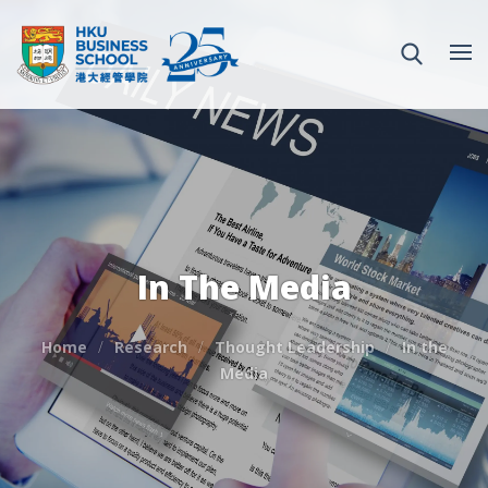
In The Media
Home
Research
Thought Leadership
In the
Media