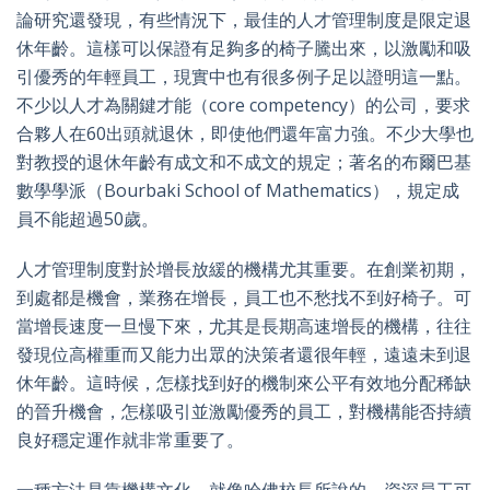
論研究還發現，有些情況下，最佳的人才管理制度是限定退
休年齡。這樣可以保證有足夠多的椅子騰出來，以激勵和吸
引優秀的年輕員工，現實中也有很多例子足以證明這一點。
不少以人才為關鍵才能（core competency）的公司，要求
合夥人在60出頭就退休，即使他們還年富力強。不少大學也
對教授的退休年齡有成文和不成文的規定；著名的布爾巴基
數學學派（Bourbaki School of Mathematics），規定成
員不能超過50歲。
人才管理制度對於增長放緩的機構尤其重要。在創業初期，
到處都是機會，業務在增長，員工也不愁找不到好椅子。可
當增長速度一旦慢下來，尤其是長期高速增長的機構，往往
發現位高權重而又能力出眾的決策者還很年輕，遠遠未到退
休年齡。這時候，怎樣找到好的機制來公平有效地分配稀缺
的晉升機會，怎樣吸引並激勵優秀的員工，對機構能否持續
良好穩定運作就非常重要了。