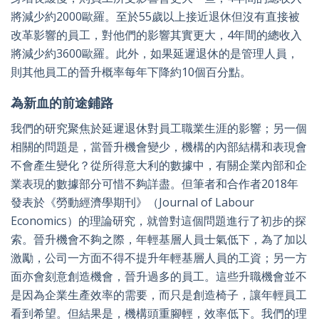
將減少約2000歐羅。至於55歲以上接近退休但沒有直接被
改革影響的員工，對他們的影響其實更大，4年間的總收入
將減少約3600歐羅。此外，如果延遲退休的是管理人員，
則其他員工的晉升概率每年下降約10個百分點。
為新血的前途鋪路
我們的研究聚焦於延遲退休對員工職業生涯的影響；另一個
相關的問題是，當晉升機會變少，機構的內部結構和表現會
不會產生變化？從所得意大利的數據中，有關企業內部和企
業表現的數據部分可惜不夠詳盡。但筆者和合作者2018年
發表於《勞動經濟學期刊》（Journal of Labour
Economics）的理論研究，就曾對這個問題進行了初步的探
索。晉升機會不夠之際，年輕基層人員士氣低下，為了加以
激勵，公司一方面不得不提升年輕基層人員的工資；另一方
面亦會刻意創造機會，晉升過多的員工。這些升職機會並不
是因為企業生產效率的需要，而只是創造椅子，讓年輕員工
看到希望。但結果是，機構頭重腳輕，效率低下。我們的理