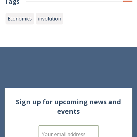
Tags
Economics
involution
Sign up for upcoming news and
events
E
m