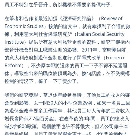
員工不特別在乎晉升，所以機構不需要多提供椅子。
在筆者和合作者最近期獲《經濟研究評論》（Review of
Economic Studies）接納的論文中，就有幸找到了合適的數
據，利用意大利社會保障研究所（Italian Social Security
Institute）提供所有意大利私營企業的資料，研究了機構內
部晉升機會對員工職業生涯的影響。2011年，當時剛組閣
的意大利政府對退休金制度進行了閃電式改革（Fornero
Reform），不少原本即將退休的員工一下子不得不延遲退
休，導致空出來的職位較預期為少。換句話說，在不受機構
控制的情況下，椅子一下子變少了。
我們的研究發現，當退休年齡延長時，其他員工的收入的確
會受到影響。以一間30人的小型企業為例，如果一名員工因
為退休金改革要多工作兩年，其他員工每人每年的工資收入
增長會降低2.7個百分點。在改革後的4年間，員工的總收入
減少約800歐羅。這個數字也許不算很大，但若公司僱主本
身增長緩慢，則員工所受影響會更大一些，4年間的總收入