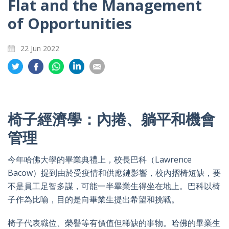
Flat and the Management
of Opportunities
22 Jun 2022
Share
Share
Share
Share
Share
on
on
on
on
on
Twitter
Facebook
Whatsapp
LinkedIn
Email
椅子經濟學：內捲、躺平和機會
管理
今年哈佛大學的畢業典禮上，校長巴科（Lawrence
Bacow）提到由於受疫情和供應鏈影響，校內摺椅短缺，要
不是員工足智多謀，可能一半畢業生得坐在地上。巴科以椅
子作為比喻，目的是向畢業生提出希望和挑戰。
椅子代表職位、榮譽等有價值但稀缺的事物。哈佛的畢業生