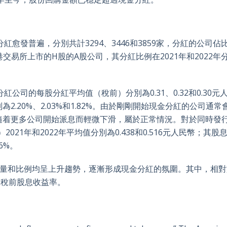
愈發普遍，分別共計3294、3446和3859家，分紅的公司佔
在香港交易所上市的H股的A股公司，其分紅比例在2021年和2022年
公司的每股分紅平均值（稅前）分別為0.31、0.32和0.30元
.20%、2.03%和1.82%。由於剛剛開始現金分紅的公司通常
隨着更多公司開始派息而輕微下滑，屬於正常情況。對於同時發
21年和2022年平均值分別為0.438和0.516元人民幣；其股
6%。
數量和比例均呈上升趨勢，逐漸形成現金分紅的氛圍。其中，相對
的稅前股息收益率。