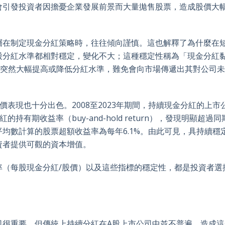
會引發投資者因擔憂企業發展前景而大量拋售股票，造成股價大
層在制定現金分紅策略時，往往傾向謹慎。這也解釋了為什麼在
股分紅水準都相對穩定，變化不大；這種穩定性稱為「現金分紅
，若企業管理層突然大幅提高或降低分紅水準，難免會向市場傳遞出其對公司
表現也十分出色。2008至2023年期間，持續現金分紅的上市
的持有期收益率（buy-and-hold return），發現明顯超過
均數計算的股票超額收益率為每年6.1%。由此可見，具持續穩
資者提供可觀的資本增值。
率（每股現金分紅/股價）以及這些指標的穩定性，都是投資者選
司很重要，但傳統上持續分紅在A股上市公司中並不普遍。造成這