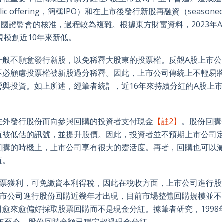
ic offering，簡稱IPO）和在上市後發行新股再融資（seasone
大，需經中國證監會的核准，過程較為複雜。根據東方財富資料，2023年
規模創近10年來新低。
一般不願意發行新股，以免稀釋大股東的投票權。反觀A股上市公
不必顧慮投票權被新股過分稀釋。因此，上市公司傳統上不輕易
與投資。如上所述，經筆者統計，近16年來持續分紅的A股上
在外發行股份而向參與回購的投資者支付現金
【註2】
。股份回購
值被低估的訊號，並提升股價。因此，投資者並不預期上市公司
回購的時機上，上市公司享有很大的靈活度。再者，回購也可以
值。
股票獲利，可免繳資本利得稅，因此在稅收方面，上市公司進行股
上市公司進行股份回購近幾年才出現，目前市場整體回購規模並不
愈來愈偏好採取股票回購而不是現金分紅。據筆者研究，1998
0年至今，股份回購金額已穩定超過現金分紅。