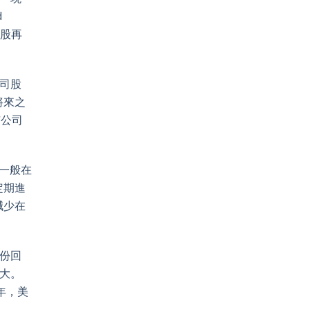
d
A股再
司股
將來之
市公司
一般在
定期進
減少在
份回
大。
年，美