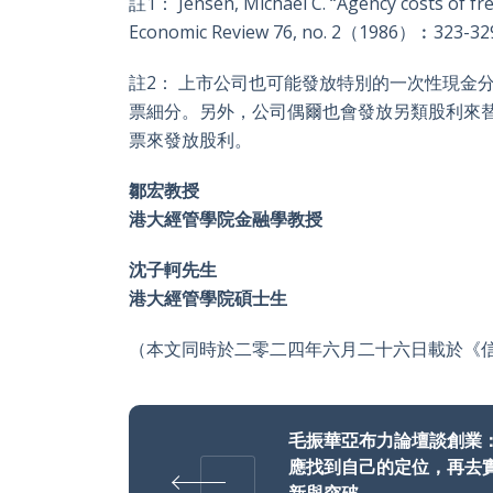
註1： Jensen, Michael C. “Agency costs of fre
Economic Review 76, no. 2（1986）︰323-32
註2： 上市公司也可能發放特別的一次性現金
票細分。另外，公司偶爾也會發放另類股利來替
票來發放股利。
鄒宏教授
港大經管學院金融學教授
沈子軻先生
港大經管學院碩士生
（本文同時於二零二四年六月二十六日載於《
毛振華亞布力論壇談創業
應找到自己的定位，再去