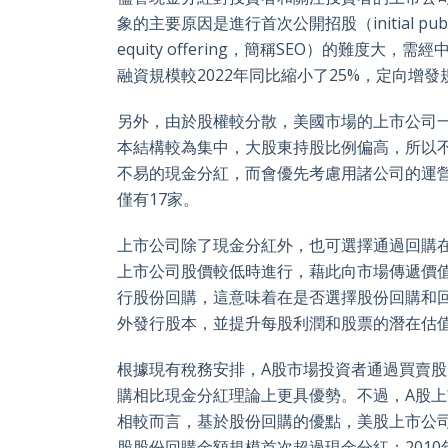
象的主要原因是進行首次公開招股（initial publ
equity offering，簡稱SEO）的難度
融資規模較2022年同比縮小了25%，定向增發
另外，由於股權較分散，美國市場的上市公司
本結構較為集中，大股東持股比例偏高，所以
不易的現金分紅，而會優先考慮用諸公司的運營
僅有17家。
上市公司除了現金分紅外，也可選擇通過回購
上市公司股價較低時進行，藉此向市場傳遞價
行股份回購，這意味着在是否選擇股份回購和
外發行股本，並提升每股利潤和股票的潛在估
根據現有稅務安排，A股市場投資者通過買賣
購相比現金分紅理論上更具優勢。不過，A股
相較而言，基於股份回購的優點，美股上市公司
股股份回購金額規模首次超過現金分紅；201