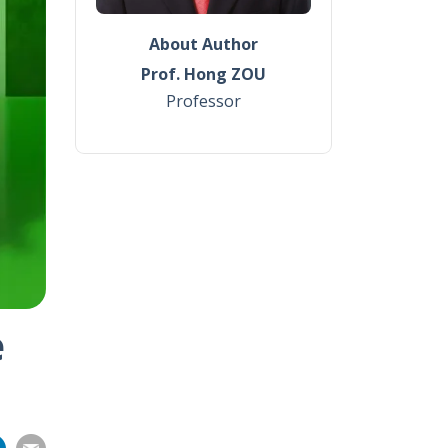
About Author
Prof. Hong ZOU
Professor
e
Share
Share
Share
Share