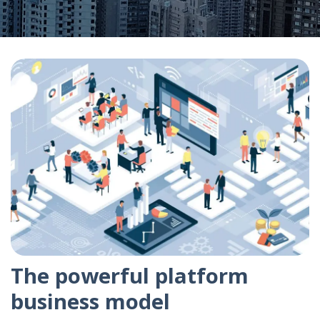
The powerful platform
business model