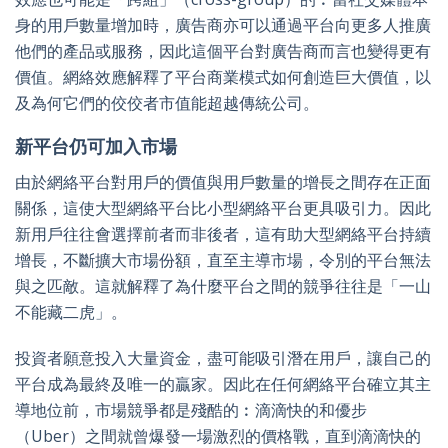
身的用戶數量增加時，廣告商亦可以通過平台向更多人推廣
他們的產品或服務，因此這個平台對廣告商而言也變得更有
價值。網絡效應解釋了平台商業模式如何創造巨大價值，以
及為何它們的佼佼者市值能超越傳統公司。
新平台仍可加入市場
由於網絡平台對用戶的價值與用戶數量的增長之間存在正面
關係，這使大型網絡平台比小型網絡平台更具吸引力。因此
新用戶往往會選擇前者而非後者，這有助大型網絡平台持續
增長，不斷擴大市場份額，直至主導市場，令別的平台無法
與之匹敵。這就解釋了為什麼平台之間的競爭往往是「一山
不能藏二虎」。
投資者願意投入大量資金，盡可能吸引潛在用戶，讓自己的
平台成為最終及唯一的贏家。因此在任何網絡平台確立其主
導地位前，市場競爭都是殘酷的︰滴滴快的和優步
（Uber）之間就曾爆發一場激烈的價格戰，直到滴滴快的