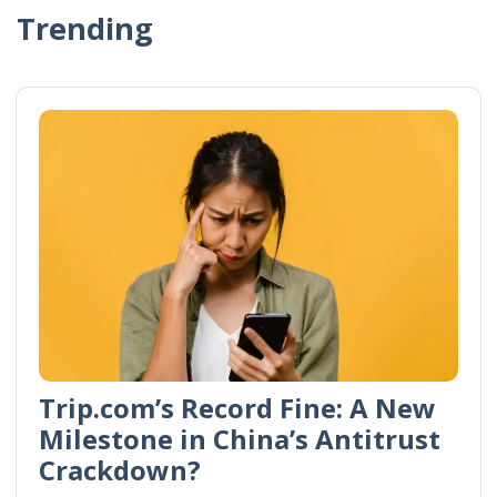
Trending
Trip.com’s Record Fine: A New
Milestone in China’s Antitrust
Crackdown?