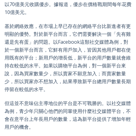
以70億美元收購優步。據報道，優步在價格戰期間每年花費
10億美元。
基於網絡效應，在市場上早已存在的網絡平台比新進者有更
明顯的優勢。對於新平台而言，它們需要解決一個「先有雞
還是先有蛋」的問題。以Facebook這類社交媒體為例，對
於一個新平台而言，它鮮有用戶加入，皆因其他用戶都在使
用既有的平台；新用戶的增長低，新平台的用戶數量就會維
持在較低的水平。如果以購物平台為例，對一個新平台來
說，因為買家數量少，所以賣家不願意加入；而賣家數量
少，所以買家亦不想加入，結果導致新平台總用戶數量長期
停留在較低的水平。
但這並不意味佔主導地位的平台是不可戰勝的。以社交媒體
為例，青少年只關心他們的同輩使用什麼社交媒體平台，不
會在意平台上年長用戶的數量，這為新平台提供了增加年輕
用戶的機會。