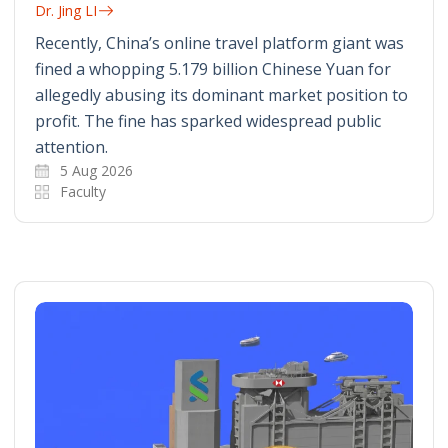
Dr. Jing LI
Recently, China’s online travel platform giant was
fined a whopping 5.179 billion Chinese Yuan for
allegedly abusing its dominant market position to
profit. The fine has sparked widespread public
attention.
5 Aug 2026
Faculty