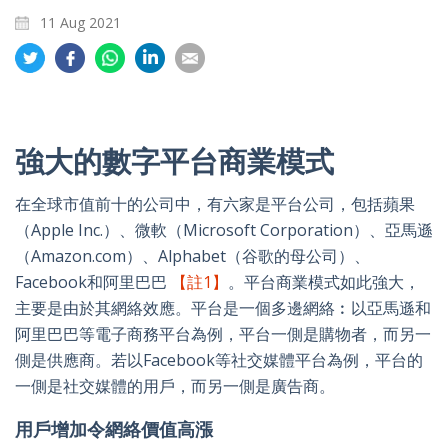
11 Aug 2021
Share
Share
Share
Share
Share
on
on
on
on
on
Twitter
Facebook
Whatsapp
LinkedIn
Email
強大的數字平台商業模式
在全球市值前十的公司中，有六家是平台公司，包括蘋果
（Apple Inc.）、微軟（Microsoft Corporation）、亞馬遜
（Amazon.com）、Alphabet（谷歌的母公司）、
Facebook和阿里巴巴
【註1】
。平台商業模式如此強大，
主要是由於其網絡效應。平台是一個多邊網絡︰以亞馬遜和
阿里巴巴等電子商務平台為例，平台一側是購物者，而另一
側是供應商。若以Facebook等社交媒體平台為例，平台的
一側是社交媒體的用戶，而另一側是廣告商。
用戶增加令網絡價值高漲