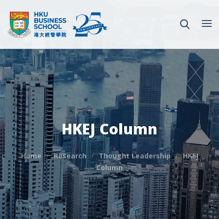
HKEJ Column
Home
Research
Thought Leadership
HKEJ
Column