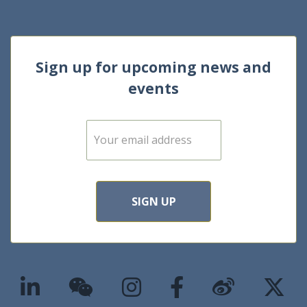
Sign up for upcoming news and
events
E
m
a
i
l
*
SIGN UP