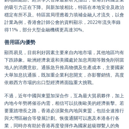
的吸引力正在下降。與新加坡相比，特區在本地安全及政治
穩定有所不及。特區當局理應着力填補金融人才流失，以會
計業為例，香港會計師公會的資料顯示，2022年流失率錄
得11%，部分大型金融機構更高達30%。
善用區內優勢
顯而易見，目前利好因素主要來自內地市場，其他地區均有
下跌跡象。歐洲經濟衰退和美國處於加息周期等難免削弱當
地人的消費意欲。通脹急升推高物價及生產成本，主要國家
大舉加息抗通脹，既加重企業利息開支，亦影響銷情。高度
依賴西方市場的出口型經濟將面臨重大挑戰。
不過，近年中國與東盟加深合作，互為最大貿易夥伴，加上
內地今年勢將催谷內需，相信可以抗衡歐美的經濟衝擊。若
要重踏增長之路，香港必須聚焦內地與東盟，包括全速推行
與大灣區融合等發展計劃。恢復通關可以惠及本港各行各
業，同時亦有助於香港再度發揮作為國家超級聯繫人的角