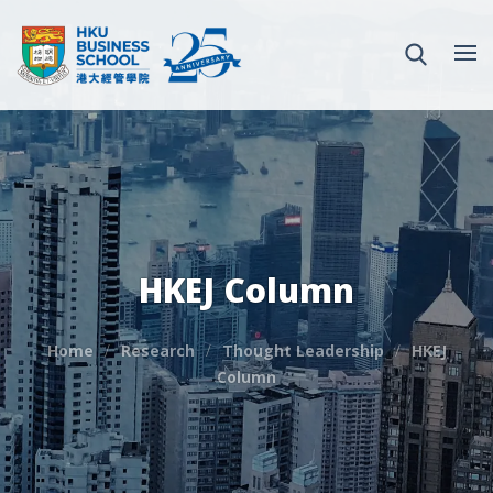
HKEJ Column
Home
Research
Thought Leadership
HKEJ
Column