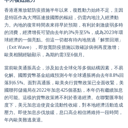
香港逐漸放鬆防疫措施半年以來，復甦動力始終不足，主因
是特區作為大灣區連接國際的樞紐，仍需內地注入經濟動
力。內地的復常時間表來得早於預期，有利於刺激疲弱多時
的消費，經濟增長可望由去年約3%升至5%，成為2023年環
球經濟的一個亮點。但這一切都有待內地熬過「解禁回潮」
（Exit Wave），即放寬防疫措施以致確診病例再度激增；
歐美相關經驗顯示，為期約需3至6個月。
當前歐美通脹高企，涉及如去全球化等多個結構因素，不易
化解。國際貨幣基金組織預測今年全球通脹將由去年8.8%回
落到6.5%。面對高通脹，歐美央行貨幣政策已全面收緊，美
國聯邦儲備局在2022年加息425個基點，本年仍有繼續加息
的可能。這樣的貨幣政策將不利於香港經濟。在聯繫匯率制
度下，美元加息迫使資金流動性收縮，對本地經濟活動造成
壓力。即使加息步伐放緩，息口高企相信將維持一段時間，
年內歐美難逃衰退。