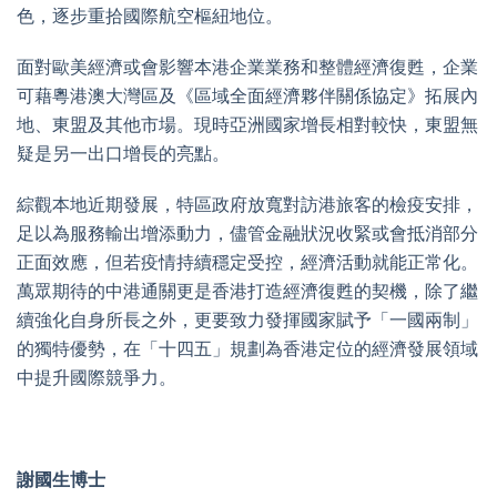
色，逐步重拾國際航空樞紐地位。
面對歐美經濟或會影響本港企業業務和整體經濟復甦，企業
可藉粵港澳大灣區及《區域全面經濟夥伴關係協定》拓展內
地、東盟及其他市場。現時亞洲國家增長相對較快，東盟無
疑是另一出口增長的亮點。
綜觀本地近期發展，特區政府放寬對訪港旅客的檢疫安排，
足以為服務輸出增添動力，儘管金融狀況收緊或會抵消部分
正面效應，但若疫情持續穩定受控，經濟活動就能正常化。
萬眾期待的中港通關更是香港打造經濟復甦的契機，除了繼
續強化自身所長之外，更要致力發揮國家賦予「一國兩制」
的獨特優勢，在「十四五」規劃為香港定位的經濟發展領域
中提升國際競爭力。
謝國生博士