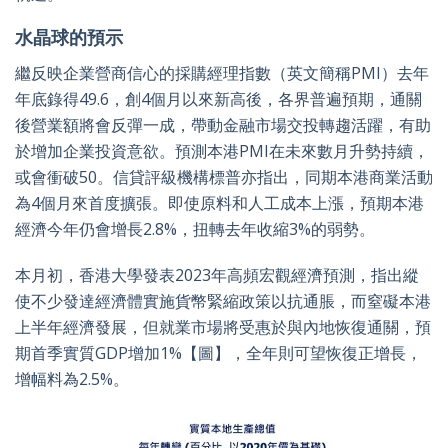
水晶球的預示
繼反映企業營商信心的採購經理指數（英文簡稱PMI）去年
年底錄得49.6，創4個月以來新高後，各界普遍預期，通關
後營業額將會反彈一成，帶動金融市場交投轉趨活躍，有助
於增加企業投資意欲。預測本港PMI在未來數月升勢持續，
或會衝破50。信貸評級機構標普亦指出，同期本港商業活動
為4個月來首度擴張。即使原料和人工成本上漲，預期本港
經濟今年仍會增長2.8%，扭轉去年收縮3%的弱勢。
本月初，香港大學發表2023年高頻宏觀經濟預測，指出縱
使不少發達經濟體實施貨幣緊縮政策以抗通脹，而窒礙本港
上半年經濟發展，但就業市場將受惠於與內地恢復通關，預
期首季實質GDP增加1%【圖】，全年則可望恢復正增長，
增幅料為2.5%。