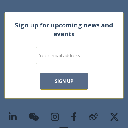
Sign up for upcoming news and
events
E
m
a
i
l
*
SIGN UP