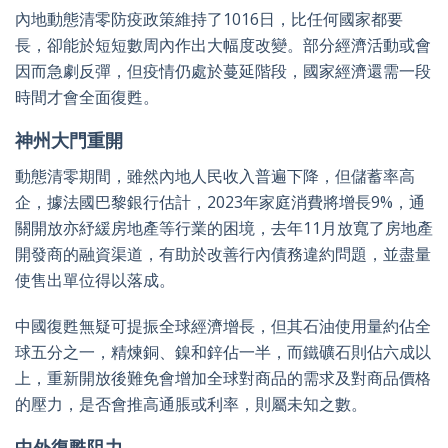
內地動態清零防疫政策維持了1016日，比任何國家都要
長，卻能於短短數周內作出大幅度改變。部分經濟活動或會
因而急劇反彈，但疫情仍處於蔓延階段，國家經濟還需一段
時間才會全面復甦。
神州大門重開
動態清零期間，雖然內地人民收入普遍下降，但儲蓄率高
企，據法國巴黎銀行估計，2023年家庭消費將增長9%，通
關開放亦紓緩房地產等行業的困境，去年11月放寬了房地產
開發商的融資渠道，有助於改善行內債務違約問題，並盡量
使售出單位得以落成。
中國復甦無疑可提振全球經濟增長，但其石油使用量約佔全
球五分之一，精煉銅、鎳和鋅佔一半，而鐵礦石則佔六成以
上，重新開放後難免會增加全球對商品的需求及對商品價格
的壓力，是否會推高通脹或利率，則屬未知之數。
中外復甦阻力