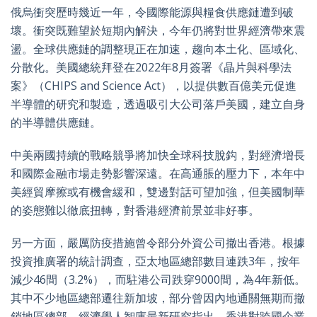
俄烏衝突歷時幾近一年，令國際能源與糧食供應鏈遭到破
壞。衝突既難望於短期內解決，今年仍將對世界經濟帶來震
盪。全球供應鏈的調整現正在加速，趨向本土化、區域化、
分散化。美國總統拜登在2022年8月簽署《晶片與科學法
案》（CHIPS and Science Act），以提供數百億美元促進
半導體的研究和製造，透過吸引大公司落戶美國，建立自身
的半導體供應鏈。
中美兩國持續的戰略競爭將加快全球科技脫鈎，對經濟增長
和國際金融市場走勢影響深遠。在高通脹的壓力下，本年中
美經貿摩擦或有機會緩和，雙邊對話可望加強，但美國制華
的姿態難以徹底扭轉，對香港經濟前景並非好事。
另一方面，嚴厲防疫措施曾令部分外資公司撤出香港。根據
投資推廣署的統計調查，亞太地區總部數目連跌3年，按年
減少46間（3.2%），而駐港公司跌穿9000間，為4年新低。
其中不少地區總部遷往新加坡，部分曾因內地通關無期而撤
銷地區總部。經濟學人智庫最新研究指出，香港對跨國企業