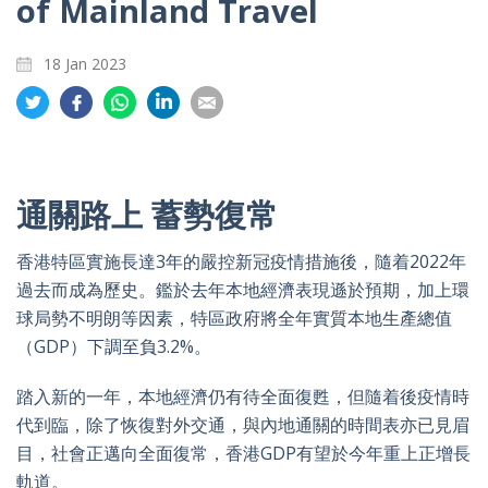
of Mainland Travel
18 Jan 2023
Share
Share
Share
Share
Share
on
on
on
on
on
Twitter
Facebook
Whatsapp
LinkedIn
Email
通關路上 蓄勢復常
香港特區實施長達3年的嚴控新冠疫情措施後，隨着2022年
過去而成為歷史。鑑於去年本地經濟表現遜於預期，加上環
球局勢不明朗等因素，特區政府將全年實質本地生產總值
（GDP）下調至負3.2%。
踏入新的一年，本地經濟仍有待全面復甦，但隨着後疫情時
代到臨，除了恢復對外交通，與內地通關的時間表亦已見眉
目，社會正邁向全面復常，香港GDP有望於今年重上正增長
軌道。