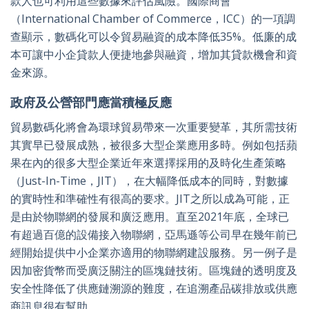
款人也可利用這些數據來評估風險。國際商會
（International Chamber of Commerce，ICC）的一項調
查顯示，數碼化可以令貿易融資的成本降低35%。低廉的成
本可讓中小企貸款人便捷地參與融資，增加其貸款機會和資
金來源。
政府及公營部門應當積極反應
貿易數碼化將會為環球貿易帶來一次重要變革，其所需技術
其實早已發展成熟，被很多大型企業應用多時。例如包括蘋
果在內的很多大型企業近年來選擇採用的及時化生產策略
（Just-In-Time，JIT），在大幅降低成本的同時，對數據
的實時性和準確性有很高的要求。JIT之所以成為可能，正
是由於物聯網的發展和廣泛應用。直至2021年底，全球已
有超過百億的設備接入物聯網，亞馬遜等公司早在幾年前已
經開始提供中小企業亦適用的物聯網建設服務。另一例子是
因加密貨幣而受廣泛關注的區塊鏈技術。區塊鏈的透明度及
安全性降低了供應鏈溯源的難度，在追溯產品碳排放或供應
商訊息很有幫助。