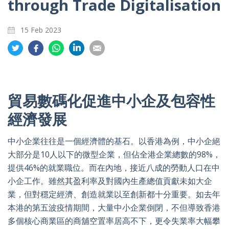
through Trade Digitalisation
15 Feb 2023
Share
Share
Share
Share
Share
on
on
on
on
on
Twitter
Facebook
Whatsapp
LinkedIn
Email
貿易數碼化促進中小企及包容性
經濟發展
中小企業往往是一個經濟體的基石。以香港為例，中小企絕
大部分是10人以下的微型企業，但佔全港企業總數的98%，
提供46%的就業職位。而在內地，接近八成的勞動人口在中
小企工作。雖然其盈利率及對國內生產總值貢獻未如大企
業，但對穩定經濟、創造就業以至創新都十分重要。如去年
本港的第五波疫情期間，大量中小企業倒閉，不但導致香港
多個核心商業區的商舖空置率居高不下，更令失業率大幅攀