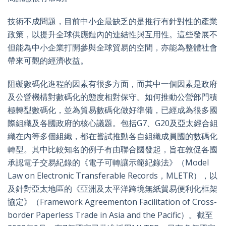
技術不成問題，目前中小企最缺乏的是推行有針對性的產業
政策，以提升全球供應鏈內的連結性與互用性。這些發展不
但能為中小企業打開參與全球貿易的空間，亦能為整體社會
帶來可觀的經濟收益。
阻礙數碼化進程的因素有很多方面，而其中一個因素是政府
及公營機構對數碼化的態度相對保守。如何推動公營部門積
極轉型數碼化，並為貿易數碼化做好準備，已經成為很多國
際組織及各國政府的核心議題。包括G7、G20及亞太經合組
織在內等多個組織，都在嘗試推動各自組織成員國的數碼化
轉型。其中比較知名的例子有由聯合國發起，旨在敦促各國
承認電子交易紀錄的《電子可轉讓示範紀錄法》（Model
Law on Electronic Transferable Records，MLETR），以
及針對亞太地區的《亞洲及太平洋跨境無紙貿易便利化框架
協定》（Framework Agreementon Facilitation of Cross-
border Paperless Trade in Asia and the Pacific）。截至