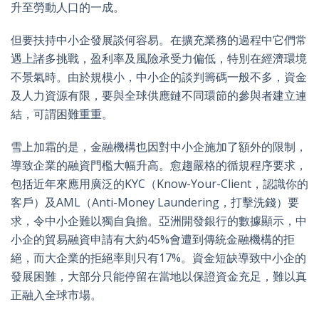
升至勞動人口的一成。
但要扶持中小企發展談何容易。在擴充業務的過程中它們常
遇上諸多挑戰，盈利率及風險承受力偏低，特別在經濟環境
不景氣時。由於規模小，中小企的談判籌碼一般不多，資金
及人力資源有限，要與全球供應鏈不同環節的參與者建立連
結，可謂困難重重。
雪上加霜的是，金融機構也因對中小企施加了額外的限制，
導致企業的融資門檻大幅升高。愈趨嚴格的循規程序要求，
包括近年來應用廣泛的KYC（Know-Your-Client，認識你的
客戶）及AML（Anti-Money Laundering，打擊洗錢）要
求，令中小企難以獨自負擔。亞洲開發銀行的數據顯示，中
小企的貿易融資申請有大約45%會遭到傳統金融機構的拒
絕，而大企業的拒絕率則只有17%。資金短缺導致中小企的
發展困難，大部分只能停留在當地以保證資金充足，難以真
正融入全球市場。