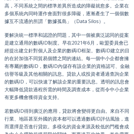
高，不同系統之間的標準差異所造成的障礙就愈多。企業在
多個系統內同時運作會面對很多障礙，逐漸產生了一個個數
據互不流通的所謂「數據孤島」（Data Silos）。
要解決統一標準和認證的問題，其中一個被廣泛認同的提案
是建立通用的數碼ID制度。早在2021年6月，歐盟委員會已
經提出建立針對個人及企業的數碼ID框架。數碼ID建立的目
的在於加強不同貿易個體之間的連結。每一個中小企都會擁
有專屬的數碼ID，數碼ID內儲存有該企業的資格認可、金融
信譽等級及其他相關的訊息。貸款人或投資者通過查詢企業
的數碼ID，可以快速了解該企業的重要訊息。透明的訊息會
大幅降低貸款過程所需的時間及調查成本，從而令中小企業
有更多機會獲得資金支持。
若數碼ID得到廣泛的應用，貸款將會變得更自由。來自不同
行業、地區甚至外國的資本都可以透過數碼ID評估風險，進
而選擇是否進行貸款。多樣化的資金來源及較低的門檻會成