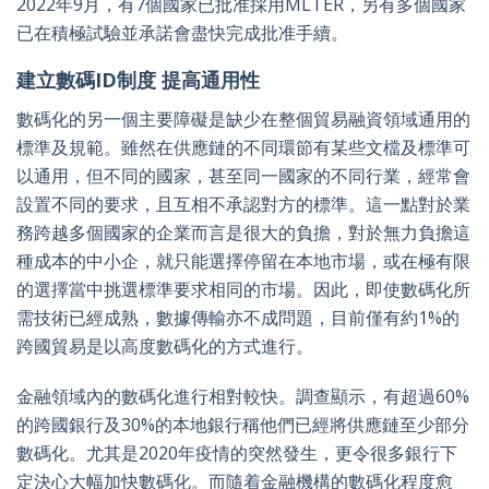
2022年9月，有7個國家已批准採用MLTER，另有多個國家
已在積極試驗並承諾會盡快完成批准手續。
建立數碼ID制度 提高通用性
數碼化的另一個主要障礙是缺少在整個貿易融資領域通用的
標準及規範。雖然在供應鏈的不同環節有某些文檔及標準可
以通用，但不同的國家，甚至同一國家的不同行業，經常會
設置不同的要求，且互相不承認對方的標準。這一點對於業
務跨越多個國家的企業而言是很大的負擔，對於無力負擔這
種成本的中小企，就只能選擇停留在本地市場，或在極有限
的選擇當中挑選標準要求相同的市場。因此，即使數碼化所
需技術已經成熟，數據傳輸亦不成問題，目前僅有約1%的
跨國貿易是以高度數碼化的方式進行。
金融領域內的數碼化進行相對較快。調查顯示，有超過60%
的跨國銀行及30%的本地銀行稱他們已經將供應鏈至少部分
數碼化。尤其是2020年疫情的突然發生，更令很多銀行下
定決心大幅加快數碼化。而隨着金融機構的數碼化程度愈