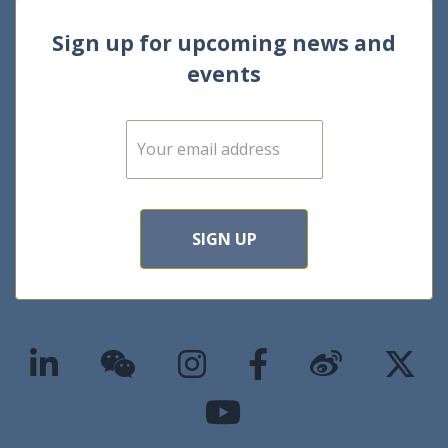
Sign up for upcoming news and
events
E
m
a
i
l
*
SIGN UP