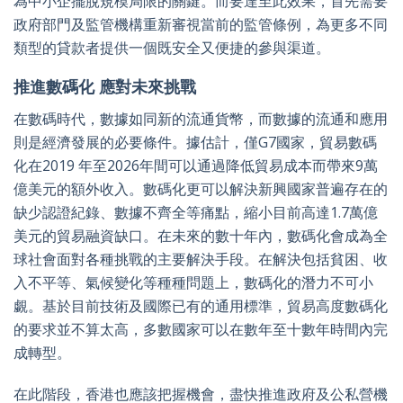
為中小企擺脫規模局限的關鍵。而要達至此效果，首先需要
政府部門及監管機構重新審視當前的監管條例，為更多不同
類型的貸款者提供一個既安全又便捷的參與渠道。
推進數碼化 應對未來挑戰
在數碼時代，數據如同新的流通貨幣，而數據的流通和應用
則是經濟發展的必要條件。據估計，僅G7國家，貿易數碼
化在2019 年至2026年間可以通過降低貿易成本而帶來9萬
億美元的額外收入。數碼化更可以解決新興國家普遍存在的
缺少認證紀錄、數據不齊全等痛點，縮小目前高達1.7萬億
美元的貿易融資缺口。在未來的數十年內，數碼化會成為全
球社會面對各種挑戰的主要解決手段。在解決包括貧困、收
入不平等、氣候變化等種種問題上，數碼化的潛力不可小
覷。基於目前技術及國際已有的通用標準，貿易高度數碼化
的要求並不算太高，多數國家可以在數年至十數年時間內完
成轉型。
在此階段，香港也應該把握機會，盡快推進政府及公私營機