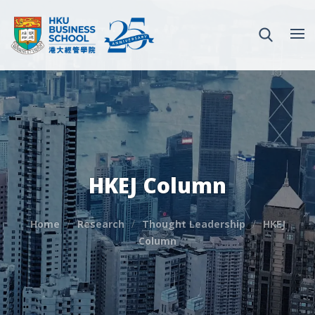
HKEJ Column
Home
Research
Thought Leadership
HKEJ
Column