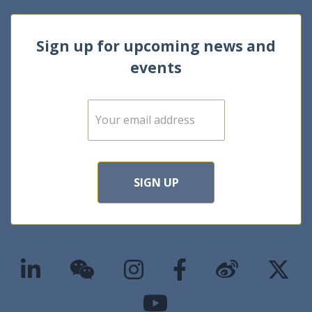
Sign up for upcoming news and
events
E
m
a
i
l
*
SIGN UP