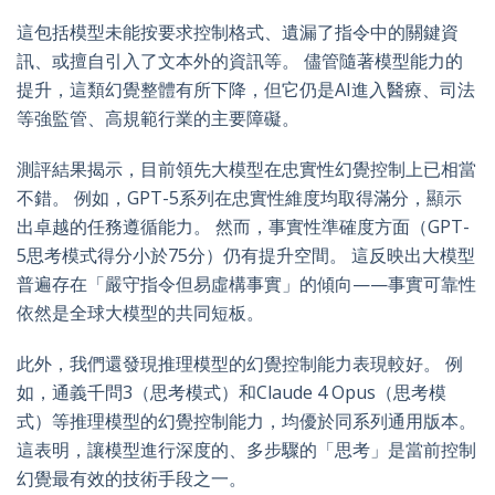
這包括模型未能按要求控制格式、遺漏了指令中的關鍵資
訊、或擅自引入了文本外的資訊等。 儘管隨著模型能力的
提升，這類幻覺整體有所下降，但它仍是AI進入醫療、司法
等強監管、高規範行業的主要障礙。
測評結果揭示，目前領先大模型在忠實性幻覺控制上已相當
不錯。 例如，GPT-5系列在忠實性維度均取得滿分，顯示
出卓越的任務遵循能力。 然而，事實性準確度方面（GPT-
5思考模式得分小於75分）仍有提升空間。 這反映出大模型
普遍存在「嚴守指令但易虛構事實」的傾向——事實可靠性
依然是全球大模型的共同短板。
此外，我們還發現推理模型的幻覺控制能力表現較好。 例
如，通義千問3（思考模式）和Claude 4 Opus（思考模
式）等推理模型的幻覺控制能力，均優於同系列通用版本。
這表明，讓模型進行深度的、多步驟的「思考」是當前控制
幻覺最有效的技術手段之一。