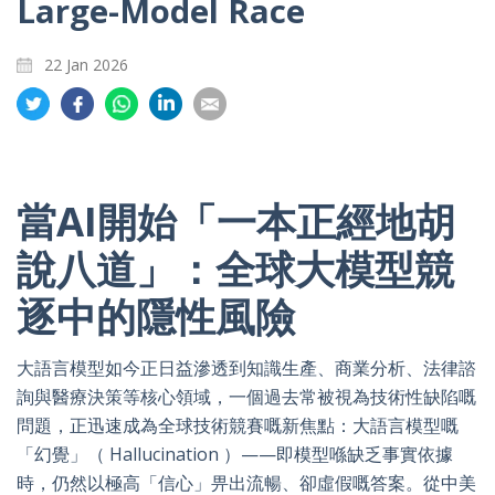
Large-Model Race
22 Jan 2026
Share
Share
Share
Share
Share
on
on
on
on
on
Twitter
Facebook
Whatsapp
LinkedIn
Email
當AI開始「一本正經地胡
說八道」：全球大模型競
逐中的隱性風險
大語言模型如今正日益滲透到知識生產、商業分析、法律諮
詢與醫療決策等核心領域，一個過去常被視為技術性缺陷嘅
問題，正迅速成為全球技術競賽嘅新焦點：大語言模型嘅
「幻覺」（ Hallucination ）——即模型喺缺乏事實依據
時，仍然以極高「信心」畀出流暢、卻虛假嘅答案。從中美