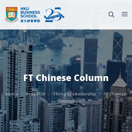
FT Chinese Column
Home
Research
Thought Leadership
FT Chinese
Column