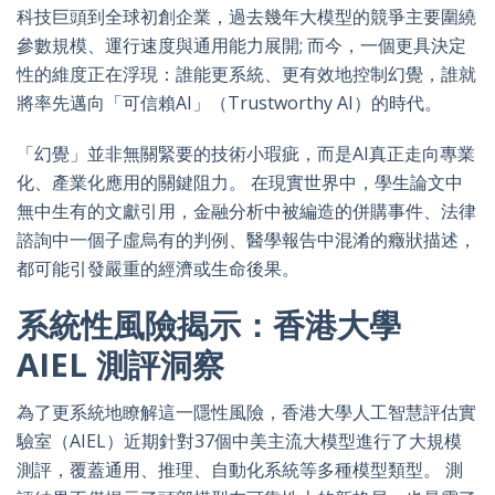
科技巨頭到全球初創企業，過去幾年大模型的競爭主要圍繞
參數規模、運行速度與通用能力展開; 而今，一個更具決定
性的維度正在浮現：誰能更系統、更有效地控制幻覺，誰就
將率先邁向「可信賴AI」（Trustworthy AI）的時代。
「幻覺」並非無關緊要的技術小瑕疵，而是AI真正走向專業
化、產業化應用的關鍵阻力。 在現實世界中，學生論文中
無中生有的文獻引用，金融分析中被編造的併購事件、法律
諮詢中一個子虛烏有的判例、醫學報告中混淆的癥狀描述，
都可能引發嚴重的經濟或生命後果。
系統性風險揭示：香港大學
AIEL 測評洞察
為了更系統地瞭解這一隱性風險，香港大學人工智慧評估實
驗室（AIEL）近期針對37個中美主流大模型進行了大規模
測評，覆蓋通用、推理、自動化系統等多種模型類型。 測