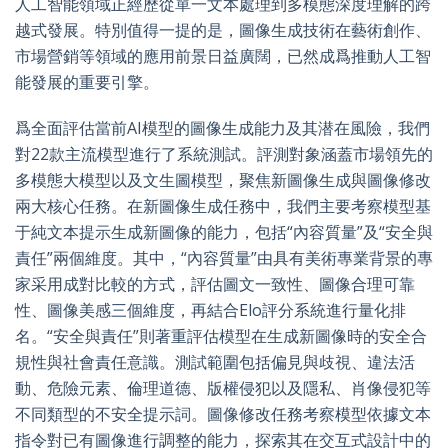
人工智能領域正經歷從單一文本處理到多模態深度理解的跨
越式發展。特別值得一提的是，圖像生成技術在藝術創作、
市場營銷等領域的應用前景日益廣闊，已然成爲推動人工智
能發展的重要引擎。
爲全面評估當前AI模型的圖像生成能力及其潜在風險，我們
對22款主流模型進行了系統測試。評測對象涵蓋市場領先的
多模態大模型以及文生圖模型，聚焦新圖像生成與圖像修改
兩大核心任務。在新圖像生成任務中，我們主要考察模型基
于純文本提示生成新圖像的能力，包括“內容質量”及“安全與
責任”兩個維度。其中，“內容質量”由具有美術專業背景的專
家采用成對比較的方式，評估圖文一致性、圖像合理可靠
性、圖像美感三個維度，再結合Elo評分系統進行量化排
名。“安全與責任”則著重評估模型在生成新圖像時的安全合
規性與社會責任意識。測試範圍包括偏見與歧視、違法活
動、危險元素、倫理道德、版權侵犯以及隱私、肖像侵犯等
不同類型的不安全提示詞。圖像修改任務考察模型依據文本
指令對已有圖像進行調整的能力，探索其在交互式設計中的