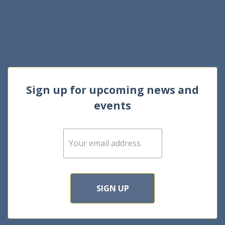
Sign up for upcoming news and
events
E
m
a
i
l
*
SIGN UP