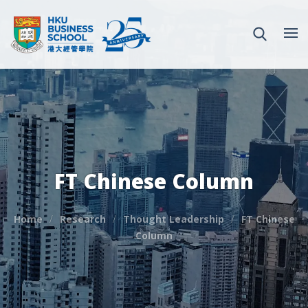
FT Chinese Column
Home
Research
Thought Leadership
FT Chinese
Column