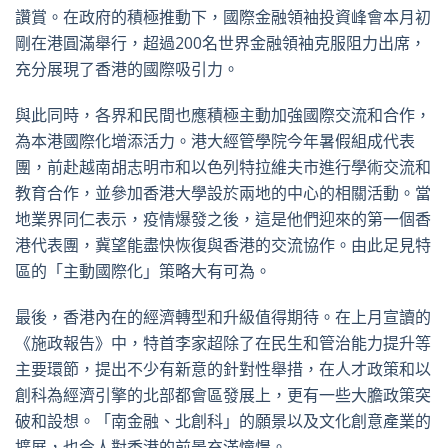
讚賞。在政府的積極推動下，國際金融領袖投資峰會本月初
剛在港圓滿舉行，超過200名世界金融領袖克服阻力出席，
充分展現了香港的國際吸引力。
與此同時，各界和民間也應積極主動加強國際交流和合作，
為本港國際化增添活力。港大經管學院今年暑假組成代表
團，前赴越南胡志明市和以色列特拉維夫市進行學術交流和
教育合作，並參加香港大學設於兩地的中心的相關活動。當
地業界同仁表示，疫情爆發之後，這是他們迎來的第一個香
港代表團，冀望能盡快恢復與香港的交流協作。由此足見特
區的「主動國際化」策略大有可為。
最後，香港內在的經濟轉型和升級值得期待。在上月宣讀的
《施政報告》中，特首李家超除了在民生和管治能力提升等
主要環節，提出不少有新意的針對性舉措，在人才政策和以
創科為經濟引擎的北部都會區發展上，更有一些大膽政策突
破和設想。「南金融、北創科」的願景以及文化創意產業的
擴展，也令人對香港的前景充滿憧憬。