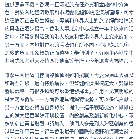
提供無窮商機。香港一直滿足於擔任外貿和金融的中介角
色，對於內地經濟發展和市場變化趨勢缺乏深刻理解，可幸
這種情況正在發生轉變。專業和商界人士對於了解內地情況
的興趣正逐步提高。香港大學北京中心成立一年半以來的活
動中，踴躍參與活動的港大校友和香港商界人士愈來愈多。
另一方面，內地對香港的看法也有所不同，亦即從2019年
之後的負面印象轉為正面積極；舉個例子，近兩年內地學生
井噴式報考港大及特區其他高等學府，今年還會大幅增加。
雖然中國經濟同樣面臨種種困難和挑戰，需要透過重大調整
和轉型升級，邁向持續增長，但整體經濟規模龐大，雙循環
發展戰略中有很多領域可讓香港發揮重要作用。尤其明顯的
是大灣區發展，一方面香港具備獨特優勢，可以多作貢獻；
另一方面也為特區自身發展，提供一連串戰略機遇。剛剛成
立的港大經管學院深圳校區，內設創業及創新孵化中心，眾
多初創企業者熱烈申請加入，他們大多是到大灣區創業的香
港學生和畢業生。得享香港賦予的國際化視野和資源之餘，