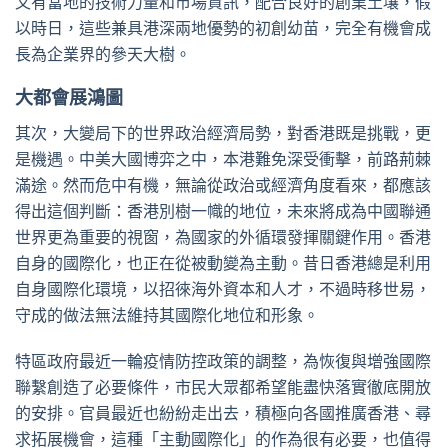
又有當地的技術力量和市場資訊，配合良好的創業土壤，假
以時日，這些兼具港深兩地優勢的初創幼苗，完全有機會成
長為企業界的參天大樹。
大都會展鴻圖
其次，大變局下的世界政治經濟局勢，對香港既是挑戰，更
是機遇。中美大國博弈之中，本港難免深受衝擊，前路荊棘
滿途。然而危中有機，無論從政治或經濟角度看來，都應該
得出這個判斷：香港別樹一幟的地位，未來將成為中國聯通
世界更為重要的視窗，為國家的外循環發揮關鍵作用。香港
自身的國際化，也正在從被動變為主動。昔日香港總是利用
自身國際化環境，以招徠海外資本和人才，不過時移世易，
守成的做法無法維持其國際化地位和形象。
特區政府最近一輪疫情防控政策的調整，為恢復與增強國際
聯繫創造了必要條件，市民大眾都希望能盡快落實徹底開放
的安排。官員最近也紛紛走出去，積極向各國推廣香港、尋
求拓展機會，這種「主動國際化」的作為很有必要，也值得