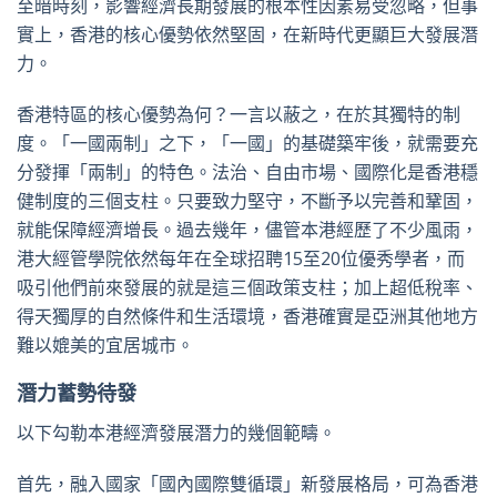
至暗時刻，影響經濟長期發展的根本性因素易受忽略，但事
實上，香港的核心優勢依然堅固，在新時代更顯巨大發展潛
力。
香港特區的核心優勢為何？一言以蔽之，在於其獨特的制
度。「一國兩制」之下，「一國」的基礎築牢後，就需要充
分發揮「兩制」的特色。法治、自由市場、國際化是香港穩
健制度的三個支柱。只要致力堅守，不斷予以完善和鞏固，
就能保障經濟增長。過去幾年，儘管本港經歷了不少風雨，
港大經管學院依然每年在全球招聘15至20位優秀學者，而
吸引他們前來發展的就是這三個政策支柱；加上超低稅率、
得天獨厚的自然條件和生活環境，香港確實是亞洲其他地方
難以媲美的宜居城市。
潛力蓄勢待發
以下勾勒本港經濟發展潛力的幾個範疇。
首先，融入國家「國內國際雙循環」新發展格局，可為香港