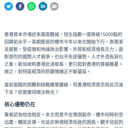
分
分
分
分
分
享
享
享
享
享
到
到
到
到
到
推
面
whatsapp
領
電
特
書
英
郵
香港資本市場近來風雨飄搖，恒生指數一度跌破15000點的
回歸前水平。長期堅挺的樓市今年以來也開始下行，表現漸
呈疲軟。受疫情和地緣政治影響，外貿和經濟增長乏力；面
對激烈的國際人才競爭，也似乎失卻優勢，人才外流有惡化
之象。新加坡和香港此消彼長，更引起對香港的普遍擔憂。
總之，對特區經濟的悲觀情緒正不斷蔓延。
當前面臨的困難和挑戰確實嚴峻，但香港經濟是否就此沉淪
下去？前景變得暗淡無光？
核心優勢仍在
筆者認為恰恰相反。本文用意不在預測股市、樓市何時利空
出盡、觸底反彈，也並非無視經濟低迷的困局。觀乎目前的