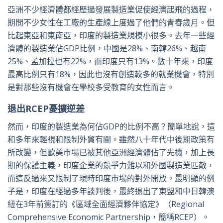
亞洲不少經濟體都經歷過發展製造業促使經濟起飛的過程，
期間不少女性在工廠的生產線上度過了他們的青春歲月。但
比起東亞和東南亞，印度的製造業規模小很多。去年一些經
濟體的製造業佔GDP比例，中國是28%、南韓26%、越南
25%、孟加拉也有22%，而印度只有13%。數十年來，印度
最高比例只有18%，因此也沒有創造較多的就業機會，特別
是對那些沒有機會在學校多受教育的女性而言。
退出RCEP憂擴逆差
然而，印度的製造業為何佔GDP的比例不高？簡單地說，這
和多年來輕視和限制外貿有關。雖然八十年代中後期政策有
所改變，但歐美市場已被其他亞洲經濟體佔了先機，加上長
期的保護主義，印度企業的競爭力難以和外國製造業匹敵，
而這反過來又限制了現時印度市場的對外開放。最明顯的例
子是，印度在經過多年談判後，最終退出了東盟和中日韓澳
紐在3年前簽訂的《區域全面經濟夥伴協定》（Regional
Comprehensive Economic Partnership，簡稱RCEP）。