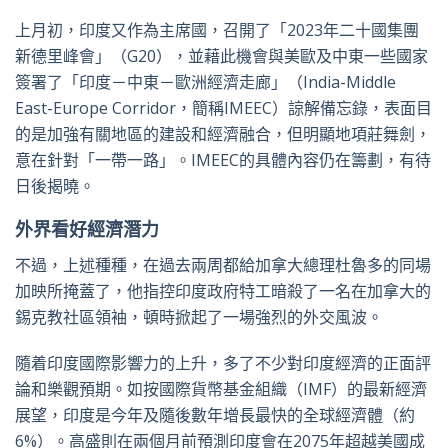
上月初，印度又作為主席國，召開了「2023年二十國集團
新德里峰會」（G20），並藉此機會與美歐及中東一些國家
簽署了「印度－中東－歐洲經濟走廊」（India-Middle
East-Europe Corridor，簡稱IMEEC）諒解備忘錄，表面目
的是加強有關地區的建設和經濟融合，但明顯地項莊舞劍，
意在針對「一帶一路」。IMEEC的具體內容仍在籌劃，有待
日後揭曉。
外界看好經濟潛力
不過，上述種種，在過去兩周都給加拿大總理杜魯多的同場
加映所掩蓋了，他指控印度政府特工暗殺了一名在加拿大的
錫克教社區領袖，頓時掀起了一場強烈的外交風波。
隨着印度國際影響力的上升，多了不少對印度經濟的正面評
論和樂觀預期。如按國際貨幣基金組織（IMF）的最新經濟
展望，印度是今年及隨後數年增長最快的全球經濟體（約
6%）。高盛則在兩個月前預測印度會在2075年超越美國成