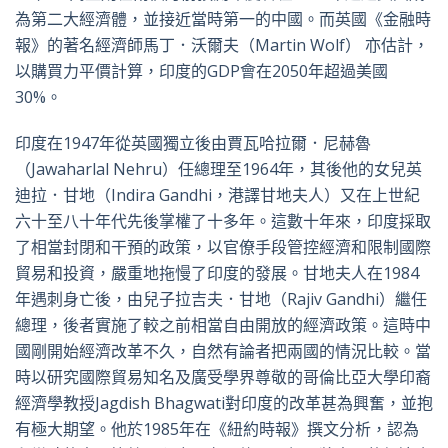
為第二大經濟體，並接近當時第一的中國。而英國《金融時
報》的著名經濟師馬丁．沃爾夫（Martin Wolf） 亦估計，
以購買力平價計算，印度的GDP會在2050年超過美國
30%。
印度在1947年從英國獨立後由賈瓦哈拉爾．尼赫魯
（Jawaharlal Nehru）任總理至1964年，其後他的女兒英
迪拉．甘地（Indira Gandhi，港譯甘地夫人）又在上世紀
六十至八十年代先後掌權了十多年。這數十年來，印度採取
了相當封閉和干預的政策，以官僚手段管控經濟和限制國際
貿易和投資，嚴重地拖慢了印度的發展。甘地夫人在1984
年遇刺身亡後，由兒子拉吉夫．甘地（Rajiv Gandhi）繼任
總理，後者實施了較之前相當自由開放的經濟政策。這時中
國剛開始經濟改革不久，自然有論者把兩國的情況比較。當
時以研究國際貿易知名及廣受學界尊敬的哥倫比亞大學印裔
經濟學教授Jagdish Bhagwati對印度的改革甚為興奮，並抱
有極大期望。他於1985年在《紐約時報》撰文分析，認為