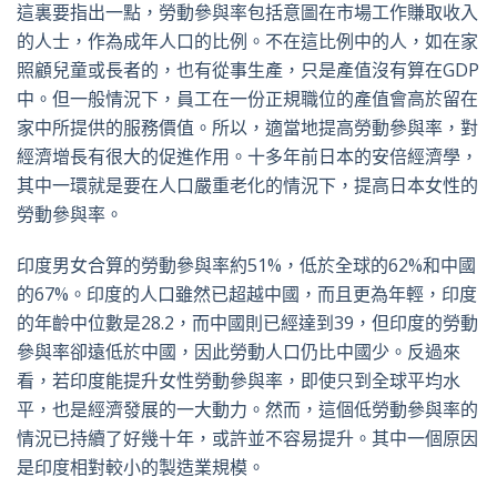
這裏要指出一點，勞動參與率包括意圖在市場工作賺取收入
的人士，作為成年人口的比例。不在這比例中的人，如在家
照顧兒童或長者的，也有從事生產，只是產值沒有算在GDP
中。但一般情況下，員工在一份正規職位的產值會高於留在
家中所提供的服務價值。所以，適當地提高勞動參與率，對
經濟增長有很大的促進作用。十多年前日本的安倍經濟學，
其中一環就是要在人口嚴重老化的情況下，提高日本女性的
勞動參與率。
印度男女合算的勞動參與率約51%，低於全球的62%和中國
的67%。印度的人口雖然已超越中國，而且更為年輕，印度
的年齡中位數是28.2，而中國則已經達到39，但印度的勞動
參與率卻遠低於中國，因此勞動人口仍比中國少。反過來
看，若印度能提升女性勞動參與率，即使只到全球平均水
平，也是經濟發展的一大動力。然而，這個低勞動參與率的
情況已持續了好幾十年，或許並不容易提升。其中一個原因
是印度相對較小的製造業規模。