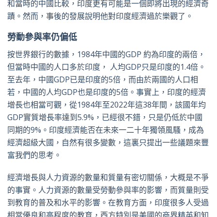
和當時的中國比較，印度更有可能是一個即將出現的經濟奇
蹟。然而，事後的發展說明他對印度經濟過於樂觀了。
勞動參與率仍偏低
按世界銀行的數據，1984年中國的GDP 約為印度的兩倍，
但當時中國的人口多於印度， 人均GDP只是印度的1.4倍。
至去年，中國GDP已是印度的5倍，而由於兩國的人口相
若，中國的人均GDP也是印度的5倍。事實上，印度的經濟
增長也相當可觀，從1984年至2022年這38年間，該國年均
GDP實質增長率達到5.9%，已經很不錯，只是仍低於中國
同期的9%。印度經濟能否在未來一二十年獨領風騷，成為
經濟超級大國，自然有很多變數，這裏只提出一些議題來豐
富我們的思考。
經濟增長與人力資源的數量和質量有密切關係，大概是不爭
的事實。人力資源的數量受勞動參與率的影響，而質量則受
到教育的普及和水平的影響。在教育方面，印度很多人受過
相當優良和高程度的教育，西方特別是美國的商界精英和知