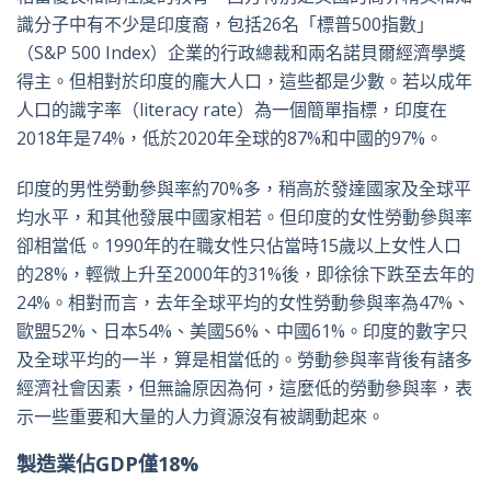
識分子中有不少是印度裔，包括26名「標普500指數」
（S&P 500 Index）企業的行政總裁和兩名諾貝爾經濟學獎
得主。但相對於印度的龐大人口，這些都是少數。若以成年
人口的識字率（literacy rate）為一個簡單指標，印度在
2018年是74%，低於2020年全球的87%和中國的97%。
印度的男性勞動參與率約70%多，稍高於發達國家及全球平
均水平，和其他發展中國家相若。但印度的女性勞動參與率
卻相當低。1990年的在職女性只佔當時15歲以上女性人口
的28%，輕微上升至2000年的31%後，即徐徐下跌至去年的
24%。相對而言，去年全球平均的女性勞動參與率為47%、
歐盟52%、日本54%、美國56%、中國61%。印度的數字只
及全球平均的一半，算是相當低的。勞動參與率背後有諸多
經濟社會因素，但無論原因為何，這麼低的勞動參與率，表
示一些重要和大量的人力資源沒有被調動起來。
製造業佔GDP僅18%