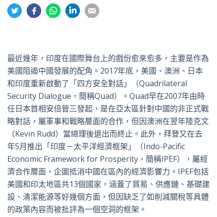
分
分
分
分
分
享
享
享
享
享
到
到
到
到
到
推
面
whatsapp
領
電
特
書
英
郵
最近幾年，印度在國際舞台上的戲份愈來愈多，主要是作為
美國阻遏中國發展的配角。2017年底，美國、澳洲、日本
和印度重新啟動了「四方安全對話」（Quadrilateral
Security Dialogue，簡稱Quad）。Quad早在2007年由時
任日本首相安倍晉三發起，是在亞太區針對中國的非正式戰
略對話，屬軍事和戰略層面的合作，但因澳洲在翌年陸克文
（Kevin Rudd）當總理後退出而終止。此外，拜登又在去
年5月推出「印度－太平洋經濟框架」（Indo-Pacific
Economic Framework for Prosperity，簡稱IPEF），屬經
濟合作層面，企圖抵消中國在區內的經濟影響力。IPEF包括
美國和印太地區共13個國家，涵蓋了貿易、供應鏈、基礎建
設、清潔能源等好幾個方面，但因缺乏了如削減關稅等具體
的政策內容而被批評為一個空洞的框架。