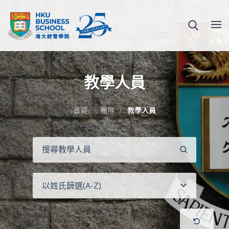
教學人員
首頁
團隊
教學人員
搜
尋
以姓氏篩選(A-Z)