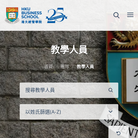
教學人員
首頁
團隊
教學人員
搜
尋
以姓氏篩選(A-Z)