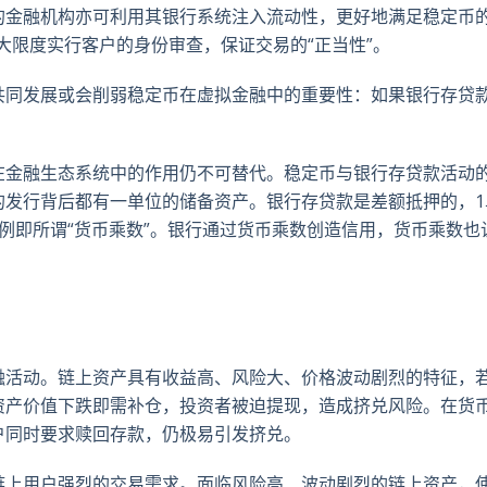
的金融机构亦可利用其银行系统注入流动性，更好地满足稳定币的
大限度实行客户的身份审查，保证交易的“正当性”。
共同发展或会削弱稳定币在虚拟金融中的重要性：如果银行存贷
？
在金融生态系统中的作用仍不可替代。稳定币与银行存贷款活动
的发行背后都有一单位的储备资产。银行存贷款是差额抵押的，1
例即所谓“货币乘数”。银行通过货币乘数创造信用，货币乘数也
融活动。链上资产具有收益高、风险大、价格波动剧烈的特征，
资产价值下跌即需补仓，投资者被迫提现，造成挤兑风险。在货
户同时要求赎回存款，仍极易引发挤兑。
链上用户强烈的交易需求。面临风险高、波动剧烈的链上资产，