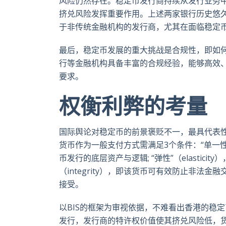
风险仍然存在。稳定币发行商持续从发行业务中获利的
挤兑风险发挥重要作用。上述两家银行历史悠
于非传统金融机构的发行商，尤其在面临稳定
最后，稳定币发展的重大挑战是合规性，即如
行等金融机构具备丰富的合规经验，能够高效
要求。
权衡利弊的考量
国际舆论对稳定币的前景褒贬不一，最具代表性的
货币作为一般支付方式需满足3个条件：“单一性”
币发行的底层资产与逻辑; “弹性”（elastic
（integrity），即该货币可有效防止非法
接受。
以BIS的框架为审视依据，不难看出香港的稳
发行，发行商的特许权价值使其挤兑风险低，