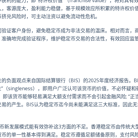
能力，即“特许权价值”（franchise value），将对其有
久，客源庞大，盈利能力稳健，基于规模效应所积累的特许权价
币挤兑风险时，可主动注资以避免流动性危机。
何验证客户身份，避免稳定币成为非法交易的温床。相对而言，
、准确地完成验证程序，维护稳定币交易的合法性，有效回应监
负面观点来自国际结算银行（BIS）的2025年度经济报告。BI
（singleness），即用户广泛认可该货币的价值，不必怀疑和
ity），即该货币能够轻易满足大额支付需求而不会引起金融风险; “正
金融交易的产生。BIS认为稳定币迄今尚未能满足这三大标准，因此
定币新发展模式能有效弥补这3方面的不足。香港稳定币由传统大
货币的单一性基本得到满足。稳定币遵循足额储备原则，支付风