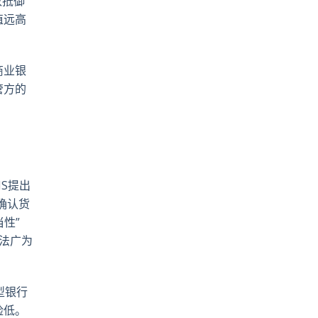
效抵御
值远高
商业银
管方的
S提出
确认货
当性”
无法广为
型银行
险低。