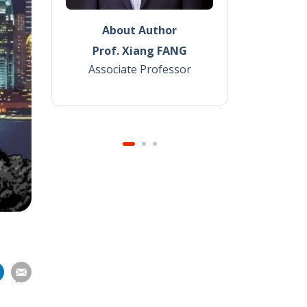
About Author
Prof. Xiang FANG
Associate Professor
分
分
分
分
享
到