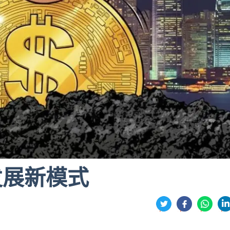
About Author
Prof. Haonan ZHOU
Assistant Professor
发展新模式
分
享
享
享
享
到
到
到
到