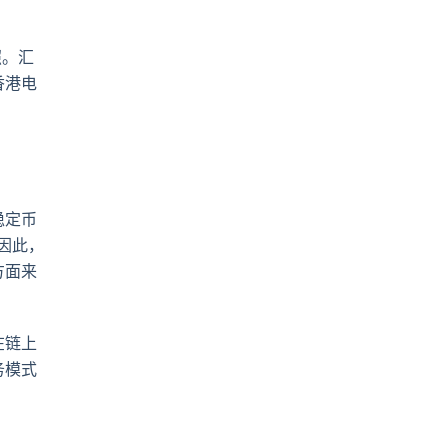
pp
電
郵
照。汇
香港电
稳定币
因此，
方面来
在链上
务模式