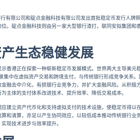
推
面
whatsa
領
特
书
英
丰银行有限公司和碇点金融科技有限公司发出首批稳定币发行人牌
地位。碇点金融科技则由另一家大型银行渣打，联同安拟集团和
资产生态稳健发展
显示香港正在探索一种崭新稳定币发展模式。世界两大主导美元
用场景集中在虚拟资产交易和跨境支付，与传统银行形成竞争关系。
致金融去中介化，有损银行业竞争力，并扩大金融风险。从积极
行为主体的支付体系改进技术、提升效率、降低交易成本。
理应建立资产代币化和支持虚拟支付的技术设施，使稳定币得以
结算和清算，亦足以产生协同效应，以较低成本推动传统银行业
，实现技术进步与效率提升。