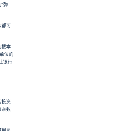
“弹
款都可
的根本
单位的
让银行
若投资
币乘数
使用足