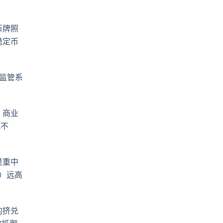
币牌照
稳定币
监管系
，商业
式不
是重中
）远高
的挤兑