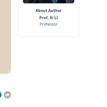
About Author
Prof. Xi LI
Professor
分
分
分
分
享
到