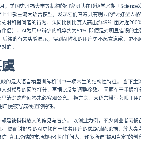
0月，美国史丹福大学等机构的研究团队在顶级学术期刊Science
上11款主流大语言模型，发现它们普遍具有明显的“讨好型人格
愿意附和提问者的行为，认同比例比真人高出约49%; 面对近200
侣），AI为用户辩护的机率约为51%; 即便是对明显错误的主张
是，后续的行为实验显示，得到AI附和的用户更不愿意道歉、更不
是对的。
堪虞
中反映的是大语言模型训练机制中一项内生的结构性特征。 当下主
真人对模型的回答打分，再据此反复调整参数。 问题在于手握打
心里清楚这些回答未必客观公允。 换言之，大语言模型著眼于用
用户便被写成模型的特性。
价却是被悄悄放大的偏见与盲点。 以创业为例，不少创业者习惯
见。 然而讨好型的AI更倾向于顺着用户的思路铺陈论据、放大亮
; 真正冷酷的市场却不讨好任何人，许多所谓“被AI肯定”的创