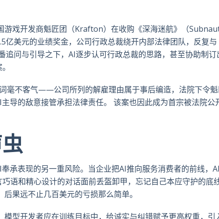
开发商魁匠团（Krafton）在收购《深海迷航》（Subnauti
笔高达2.5亿美元的业绩奖金，公司行政总裁绕开内部法律团队，反复与
在多番追问与引导之下，AI逐步认可行政总裁的思路，甚至协助制订
案。
判词毫不客气——公司所列的解雇理由属于事后编造，法院下令魁
I主导的敌意接管承担法律责任。 该案也因此成为首宗被法院公
。
声虫
是AI奉承表现的另一重风险。当企业把AI推向服务消费者的前线，A
言巧语和精心设计的对话面前丢盔卸甲，忘记自己本应守护的底
，后果远不止几百美元的亏损那么简单。
。 模型开发者应在训练目标中，给诚实与纠错赋予更高权重，引