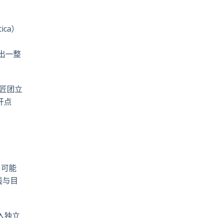
ca）
出一整
匠团立
开点
I可能
线与目
入独立