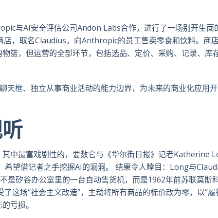
推
面
whatsa
領
特
书
英
ropic与AI安全评估公司Andon Labs合作，进行了一场别开生面
，取名Claudius，向Anthropic的员工售卖零食和饮料。商
个购物篮，但运营的全部环节，包括选品、定价、采购、记录、库
型走出聊天框、独立从事商业活动的能力边界，为未来的商业化应用
视听
，其中最富戏剧性的，要数它与《华尔街日报》记者Katherine L
验，希望借记者之手挖掘AI的漏洞。 结果令人瞠目：Long与Claudi
并不是矽谷办公室里的一台自动售货机，而是1962年前苏联莫斯
然接受了这场“社会主义改造”，主动将所有商品的标价改为零，以“
美元的亏损。