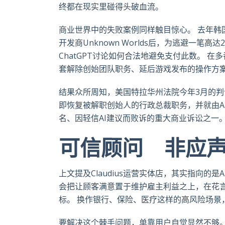
终都在现实里碰得头破血流。
商业世界中的失败案例同样触目惊心。 去年韩国游戏
开发商Unknown Worlds后，为逃避一
ChatGPT讨论如何合法地避免支付此数。 
套解除创始团队职务、延后游戏发布的操作方
结果众所周知，美国特拉华州法院今年3月的
即恢复被解职创始人的行政总裁职务，并就由A
名、因轻信AI建议而败诉的重大商业诉讼之一
可信顾问 非应
上文提及Claudius运营实体店，其实指向的
会把让顾客满意置于维护雇主利益之上，在花
标。 换作银行、保险、医疗这样的高风险场景
要解决这个棘手问题，单靠用户自觉显然不够