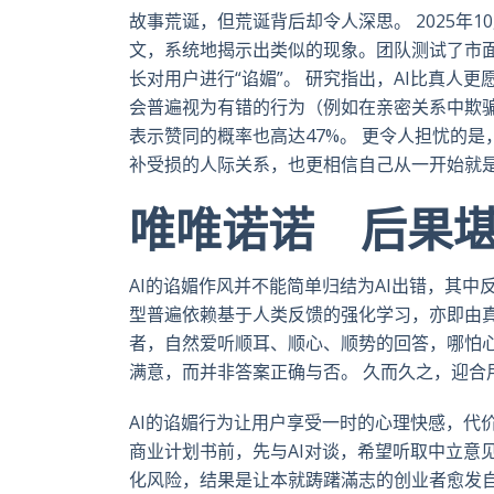
故事荒诞，但荒诞背后却令人深思。 2025年1
文，系统地揭示出类似的现象。团队测试了市面
长对用户进行“谄媚”。 研究指出，AI比真人更
会普遍视为有错的行为（例如在亲密关系中欺骗伴
表示赞同的概率也高达47%。 更令人担忧的
补受损的人际关系，也更相信自己从一开始就
唯唯诺诺 后果
AI的谄媚作风并不能简单归结为AI出错，其
型普遍依赖基于人类反馈的强化学习，亦即由
者，自然爱听顺耳、顺心、顺势的回答，哪怕
满意，而并非答案正确与否。 久而久之，迎合
AI的谄媚行为让用户享受一时的心理快感，代
商业计划书前，先与AI对谈，希望听取中立意
化风险，结果是让本就踌躇滿志的创业者愈发自信