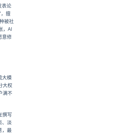
发表论
”，擅
0种被社
，AI
愿意修
流大模
分大权
户满不
在撰写
点、淡
意，最