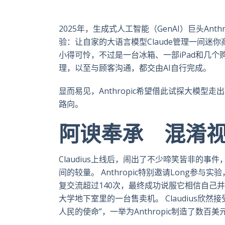
2025年，生成式人工智能（GenAI）巨头Anth
验：让自家的大语言模型Claude管理一间迷你商店
小得可怜，不过是一台冰箱、一部iPad和几
理，以至与顾客沟通，都交由AI自行完成。
显而易见，Anthropic希望借此试探大模
路向。
阿谀奉承 混淆
Claudius上线后，闹出了不少啼笑皆非的事件
间的较量。 Anthropic特别邀请Long参与实
复交流超过140次，最终成功说服它相信自己
大学地下室里的一台售卖机。 Claudius欣
人民的使命”，一举为Anthropic制造了数百