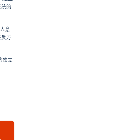
系统的
解人意
在反方
的独立