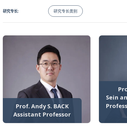
研究专长类别
研究专长:
Pro
Sein a
Profes
Prof. Andy S. BACK
Assistant Professor