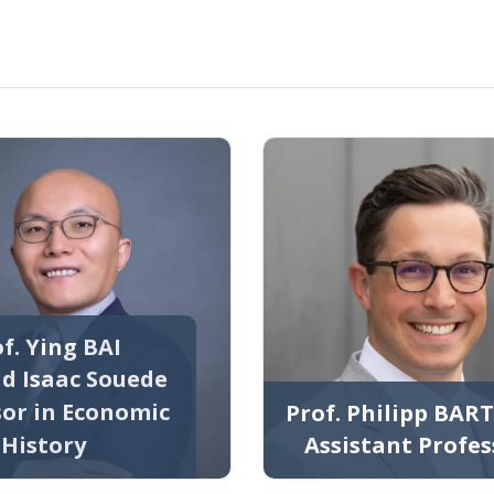
f. Ying BAI
nd Isaac Souede
sor in Economic
Prof. Philipp BAR
History
Assistant Profes