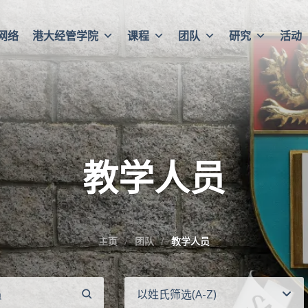
网络
港大经管学院
课程
团队
研究
活动
教学人员
主页
团队
教学人员
以姓氏筛选(A-Z)
搜