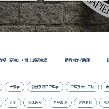
寻
教授〔研究〕/ 博士后研究员
助教/教学助理
金融学
创新及资讯管理学
管理及商业策略
讲师
荣休教授
名誉教授
客席教授
客