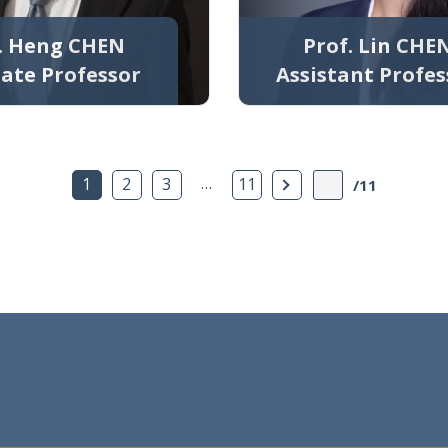
. Heng CHEN
Prof. Lin CHE
iate Professor
Assistant Profes
…
下一页
1
2
3
11
/11