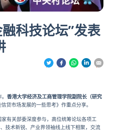
金融科技论坛”发表
讲
分
分
分
分
分
享
享
享
享
享
到
到
到
到
到
推
面
whatsapp
領
電
特
书
英
郵
作。
香港大学经济及工商管理学院副院长（研究
技信贷市场发展的一些思考》作重点分享。
国家有关部委深度参与，高位统筹论坛各项工
学者、技术新锐、产业界领袖线上线下相聚，交流