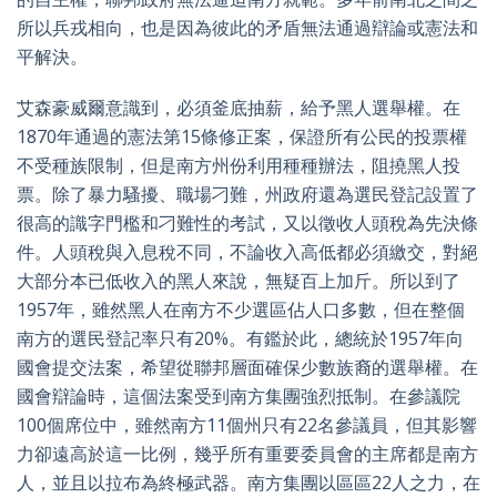
所以兵戎相向，也是因為彼此的矛盾無法通過辯論或憲法和
平解決。
艾森豪威爾意識到，必須釜底抽薪，給予黑人選舉權。在
1870年通過的憲法第15條修正案，保證所有公民的投票權
不受種族限制，但是南方州份利用種種辦法，阻撓黑人投
票。除了暴力騷擾、職場刁難，州政府還為選民登記設置了
很高的識字門檻和刁難性的考試，又以徵收人頭稅為先決條
件。人頭稅與入息稅不同，不論收入高低都必須繳交，對絕
大部分本已低收入的黑人來說，無疑百上加斤。所以到了
1957年，雖然黑人在南方不少選區佔人口多數，但在整個
南方的選民登記率只有20%。有鑑於此，總統於1957年向
國會提交法案，希望從聯邦層面確保少數族裔的選舉權。在
國會辯論時，這個法案受到南方集團強烈抵制。在參議院
100個席位中，雖然南方11個州只有22名參議員，但其影響
力卻遠高於這一比例，幾乎所有重要委員會的主席都是南方
人，並且以拉布為終極武器。南方集團以區區22人之力，在