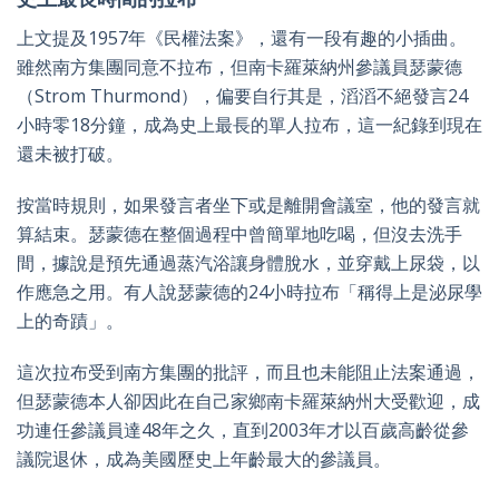
上文提及1957年《民權法案》，還有一段有趣的小插曲。
雖然南方集團同意不拉布，但南卡羅萊納州參議員瑟蒙德
（Strom Thurmond），偏要自行其是，滔滔不絕發言24
小時零18分鐘，成為史上最長的單人拉布，這一紀錄到現在
還未被打破。
按當時規則，如果發言者坐下或是離開會議室，他的發言就
算結束。瑟蒙德在整個過程中曾簡單地吃喝，但沒去洗手
間，據說是預先通過蒸汽浴讓身體脫水，並穿戴上尿袋，以
作應急之用。有人說瑟蒙德的24小時拉布「稱得上是泌尿學
上的奇蹟」。
這次拉布受到南方集團的批評，而且也未能阻止法案通過，
但瑟蒙德本人卻因此在自己家鄉南卡羅萊納州大受歡迎，成
功連任參議員達48年之久，直到2003年才以百歲高齡從參
議院退休，成為美國歷史上年齡最大的參議員。