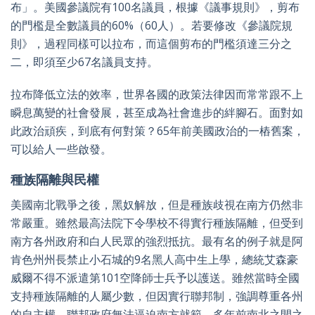
布」。美國參議院有100名議員，根據《議事規則》，剪布
的門檻是全數議員的60%（60人）。若要修改《參議院規
則》，過程同樣可以拉布，而這個剪布的門檻須達三分之
二，即須至少67名議員支持。
拉布降低立法的效率，世界各國的政策法律因而常常跟不上
瞬息萬變的社會發展，甚至成為社會進步的絆腳石。面對如
此政治頑疾，到底有何對策？65年前美國政治的一樁舊案，
可以給人一些啟發。
種族隔離與民權
美國南北戰爭之後，黑奴解放，但是種族歧視在南方仍然非
常嚴重。雖然最高法院下令學校不得實行種族隔離，但受到
南方各州政府和白人民眾的強烈抵抗。最有名的例子就是阿
肯色州州長禁止小石城的9名黑人高中生上學，總統艾森豪
威爾不得不派遣第101空降師士兵予以護送。雖然當時全國
支持種族隔離的人屬少數，但因實行聯邦制，強調尊重各州
的自主權，聯邦政府無法逼迫南方就範。多年前南北之間之