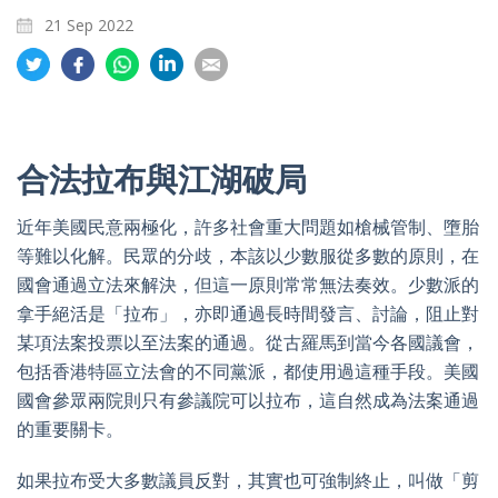
21 Sep 2022
Share
Share
Share
Share
Share
on
on
on
on
on
Twitter
Facebook
Whatsapp
LinkedIn
Email
合法拉布與江湖破局
近年美國民意兩極化，許多社會重大問題如槍械管制、墮胎
等難以化解。民眾的分歧，本該以少數服從多數的原則，在
國會通過立法來解決，但這一原則常常無法奏效。少數派的
拿手絕活是「拉布」，亦即通過長時間發言、討論，阻止對
某項法案投票以至法案的通過。從古羅馬到當今各國議會，
包括香港特區立法會的不同黨派，都使用過這種手段。美國
國會參眾兩院則只有參議院可以拉布，這自然成為法案通過
的重要關卡。
如果拉布受大多數議員反對，其實也可強制終止，叫做「剪