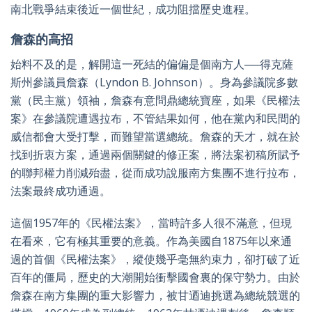
南北戰爭結束後近一個世紀，成功阻擋歷史進程。
詹森的高招
始料不及的是，解開這一死結的偏偏是個南方人──得克薩
斯州參議員詹森（Lyndon B. Johnson）。身為參議院多數
黨（民主黨）領袖，詹森有意問鼎總統寶座，如果《民權法
案》在參議院遭遇拉布，不管結果如何，他在黨內和民間的
威信都會大受打擊，而難望當選總統。詹森的天才，就在於
找到折衷方案，通過兩個關鍵的修正案，將法案初稿所賦予
的聯邦權力削減殆盡，從而成功說服南方集團不進行拉布，
法案最終成功通過。
這個1957年的《民權法案》，當時許多人很不滿意，但現
在看來，它有極其重要的意義。作為美國自1875年以來通
過的首個《民權法案》，縱使幾乎毫無約束力，卻打破了近
百年的僵局，歷史的大潮開始衝擊國會裏的保守勢力。由於
詹森在南方集團的重大影響力，被甘迺迪挑選為總統競選的