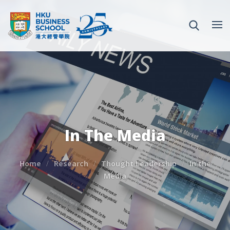
In The Media
Home
Research
Thought Leadership
In the
Media