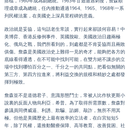
搭檔，1960年成為副總統。1963年甘迺迪遇刺後，詹森順
理成章成為總統，任內推動通過1964、1965、1968年一系
列民權法案，在美國史上深具里程碑的意義。
政治就是妥協，這句話老生常談，實行起來卻談何容易！中
美博弈、香港反修例事件、英國脫歐、美國政治日趨兩極
化、俄烏之戰，我們所看到的，到處都是不肯妥協而且兩敗
俱傷。詹森是美國政治史上難得一見的奇才，能夠把各方的
底線看得通透，在不可能中找到可能，在雙方絕不讓步的立
場中找到哪怕百分之一、千分之一的共同點，把看似無關的
第三方、第四方拉進來，將利益交換的規模和精妙之處都發
揮到極致。
詹森並不是道德君子、意識形態鬥士，常被人比作狄更斯小
說裏的反面人物烏利亞．希普。為了取得所需票數，詹森對
參議員同儕威逼、利誘、欺騙、諂媚、敲詐，無所不用其
極。但他是美國歷史上最有效率的立法者，在白宮短短5
年，除了民權，還推動醫療保障、高等教育、改善貧困、社