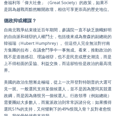
會福利等「偉大社會」（Great Society）的政策，如果不
是因為越戰而黯然離開政壇，相信可享更崇高的歷史地位。
德政抑或權謀？
自南北戰爭結束後近百年期間，參議院一直不缺乏旗幟鮮明
的自由派和雄辯的人權鬥士，包括後來成為詹森的副總統的
韓福瑞（Hubert Humphrey）。但這些人完全無法對付南
方集團的拉布，在議會鬥爭中一事無成。看來，推動政治的
既不是道德感召、理論雄辯，也不是民意或歷史潮流，而是
上不得枱面的妥協、利益交換，而這卻恰恰是政治的最高境
界。
美國的政治生態漸走極端，從上一次拜登對特朗普的大選可
見一斑。一般選民支持某個候選人，並不是因為贊同其競選
政綱，而是因為痛恨另一個候選人。行政領導（例如總統）
需要團結大多數人，而黨派政治則常常訴諸分化：如果獲得
選民51%的支持，又何懼剩下的49%恨我入骨？反對者愈恨
我，我的骨幹就愈支持我。