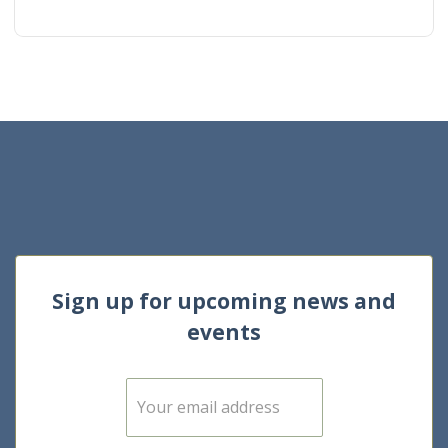
Sign up for upcoming news and
events
E
m
a
i