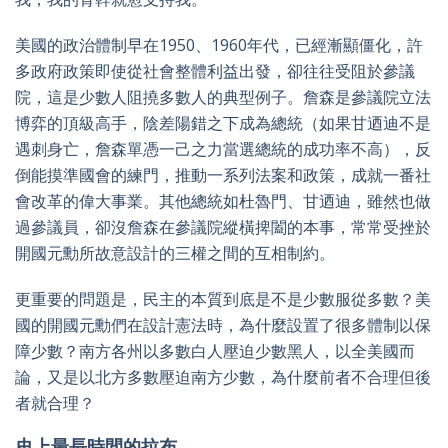
美國的政治體制早在1950、1960年代，已經漸顯僵化，許
多政府政策即使從社會整體利益出發，卻往往受阻於參議
院，這是少數人阻撓多數人的典型例子。詹森是參議院立法
博弈的頂級高手，陰差陽錯之下成為總統（如果甘迺迪不是
遇刺身亡，詹森單憑一己之力當選總統的成功率不高），反
倒能摸準國會的練門，推動一系列法案和政策，成就一番社
會改革的偉大事業。其他總統如杜魯門、甘迺迪，雖然也做
過參議員，卻沒詹森在參議院縱橫捭闔的本事，常常受挫於
開國元勳所故意設計的三權之間的互相制約。
更重要的問題是，民主的本質到底是不是少數服從多數？美
國的開國元勳們在設計憲法時，為什麼設置了很多體制以保
障少數？南方各州以多數白人壓迫少數黑人，以全美國而
論，又是以北方多數壓迫南方少數，為什麼前者不合理但後
者就合理？
史上最長時間的拉布