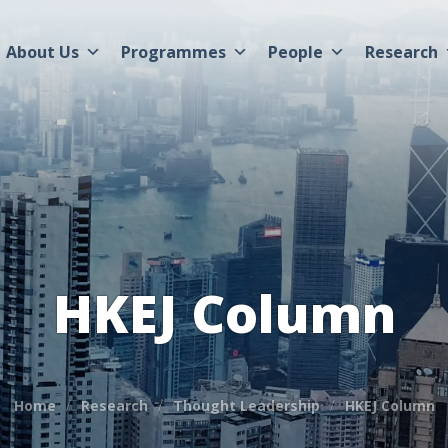
About Us
Programmes
People
Research
HKEJ Column
Home
Research
Thought Leadership
HKEJ Column