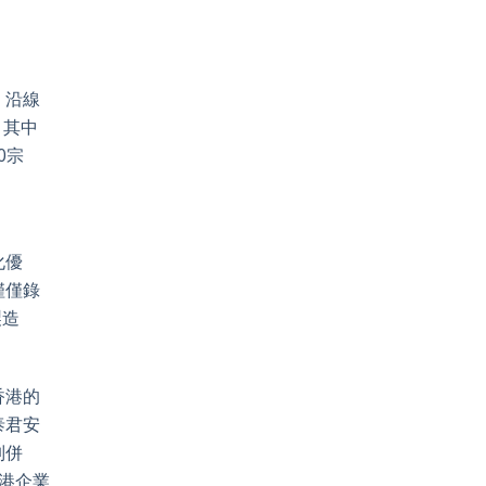
」沿線
，其中
0宗
化優
僅僅錄
製造
香港的
泰君安
列併
香港企業