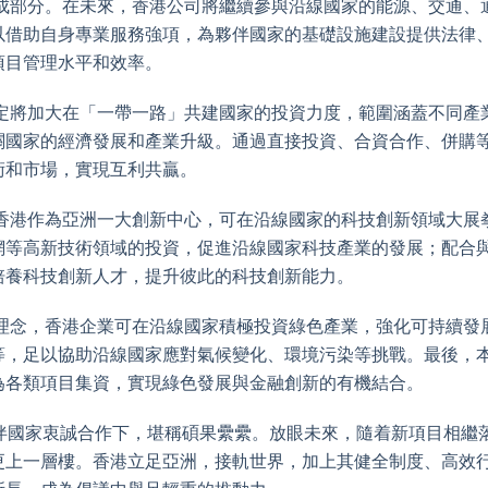
組成部分。在未來，香港公司將繼續參與沿線國家的能源、交通、
以借助自身專業服務強項，為夥伴國家的基礎設施建設提供法律
項目管理水平和效率。
後定將加大在「一帶一路」共建國家的投資力度，範圍涵蓋不同產
關國家的經濟發展和產業升級。通過直接投資、合資合作、併購
術和市場，實現互利共贏。
。香港作為亞洲一大創新中心，可在沿線國家的科技創新領域大展
網等高新技術領域的投資，促進沿線國家科技產業的發展；配合
培養科技創新人才，提升彼此的科技創新能力。
心理念，香港企業可在沿線國家積極投資綠色產業，強化可持續發
等，足以協助沿線國家應對氣候變化、環境污染等挑戰。最後，
為各類項目集資，實現綠色發展與金融創新的有機結合。
伴國家衷誠合作下，堪稱碩果纍纍。放眼未來，隨着新項目相繼
更上一層樓。香港立足亞洲，接軌世界，加上其健全制度、高效