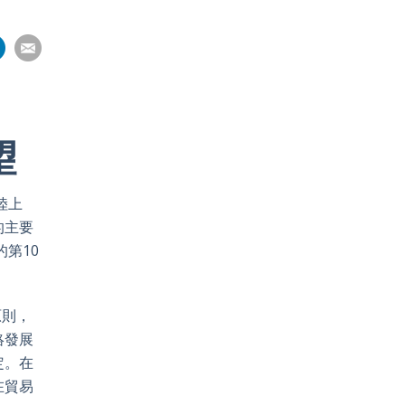
Share
Share
Share
Share
on
pp
nkedIn
Email
望
陸上
的主要
第10
原則，
絡發展
定。在
在貿易