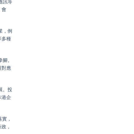
通訊等
、會
業，例
等多種
拳腳。
與對應
展。投
本港企
落實，
行政，