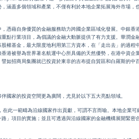
勢，涵蓋多個領域和產業，不僅有利於本地企業拓展海外市場，
中，憑藉自身優質的金融服務助力跨國企業區域化發展。中銀香
個重點行業項目，為倡議的金融大動脈提供了有力支援。華潤金
募股權基金，最大限度地利用第三方資本，在「走出去」的過程
賴香港被譽為世界著名航運中心所具備的天然優勢，在港中資企
，譬如招商局集團就已投資於東非的吉布提自貿區和白羅斯的中
夥伴國家的投資空間更為廣闊，尤見於以下五大亮點領域。
一，在此一範疇為沿線國家作出貢獻，可謂不言而喻。本地企業可
一路」項目的實施；並且可透過與沿線國家的金融機構展開緊密