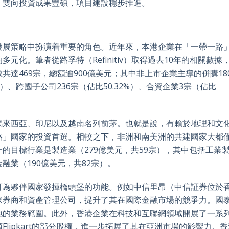
，雙向投資成果豐碩，項目建設穩步推進。
發展策略中扮演着重要的角色。近年來，本港企業在「一帶一路
化。筆者從路孚特（Refinitiv）取得過去10年的相關數據
達469宗，總額逾900億美元；其中非上市企業主導的併購18
6%）、跨國子公司236宗（佔比50.32%）、合資企業3宗（佔比
馬來西亞、印尼以及越南名列前茅。也就是說，有賴於地理和文
路」國家的投資首選。相較之下，非洲和南美洲的共建國家大都
的目標行業是製造業（279億美元，共59宗），其中包括工業
融業（190億美元，共82宗）。
可為夥伴國家發揮橋頭堡的功能。例如中信里昂（中信証券位於
家券商和資產管理公司，提升了其在國際金融市場的競爭力。國
地的業務範圍。此外，香港企業在科技和互聯網領域開展了一系
lipkart的部分股權，進一步拓展了其在亞洲市場的影響力。