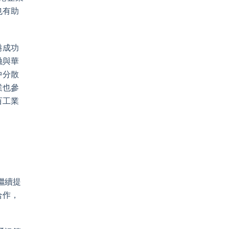
也有助
港成功
融與華
中分散
業也參
百工業
繼續提
合作，