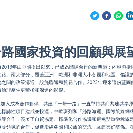
Share
on
on
on
on
Twitter
Facebook
Whatsa
Li
一路國家投資的回顧與展
2013年由中國提出以來，已成為國際合作的新典範；內容包括
之路」兩大部分，覆蓋亞洲、歐洲和非洲大小各國和地區。倡議
之間的政策溝通、設施聯通和貿易合作。2023年迎來這份藍圖的
濟治理產生更積極和深遠的影響。
組織加入成為合作夥伴。共建「一帶一路」一直堅持共商共建共享
批標誌性項目建成並投運，中歐班列和「絲路海運」國際航線網
準等合作，簽署了自貿協定、標準化合作協議和避免雙重徵稅協
遊等領域的合作，促進沿線各國和民族的交流，互建友好關係。