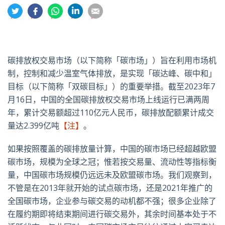
分
分
分
分
分
享
享
享
享
享
到
到
到
到
到
推
面
whatsapp
領
電
特
书
英
郵
碳排放权交易市场（以下简称「碳市场」）旨在利用市场机
制，控制和减少温室气体排放，是实现「碳达峰、碳中和」
目标（以下简称「双碳目标」）的重要举措。截至2023年7
月16日，中国的全国碳排放权交易市场上线运行已满两周
年，累计交易额超过110亿元人民币，碳排放配额累计成交
量达2.399亿吨
【注】
。
如果按照覆盖的碳排放量计算，中国的碳市场已经超越欧盟
碳市场，规模为全球之冠；惟若按交易量、流动性等指标衡
量，中国碳市场规模仍远远未及欧盟碳市场。我们观察到，
不管是在2013年就开始的试点碳市场，还是2021年推广的
全国碳市场，企业参与碳交易的动机都不强；很多企业除了
在履约期即将结束期间进行碳交易外，其余时间基本处于不