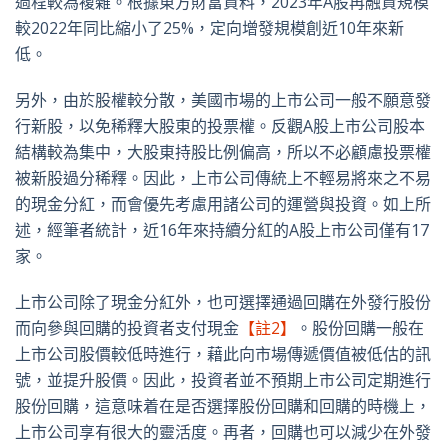
過程較為複雜。根據東方財富資料，2023年A股再融資規模
較2022年同比縮小了25%，定向增發規模創近10年來新
低。
另外，由於股權較分散，美國市場的上市公司一般不願意發
行新股，以免稀釋大股東的投票權。反觀A股上市公司股本
結構較為集中，大股東持股比例偏高，所以不必顧慮投票權
被新股過分稀釋。因此，上市公司傳統上不輕易將來之不易
的現金分紅，而會優先考慮用諸公司的運營與投資。如上所
述，經筆者統計，近16年來持續分紅的A股上市公司僅有17
家。
上市公司除了現金分紅外，也可選擇通過回購在外發行股份
而向參與回購的投資者支付現金
【註2】
。股份回購一般在
上市公司股價較低時進行，藉此向市場傳遞價值被低估的訊
號，並提升股價。因此，投資者並不預期上市公司定期進行
股份回購，這意味着在是否選擇股份回購和回購的時機上，
上市公司享有很大的靈活度。再者，回購也可以減少在外發