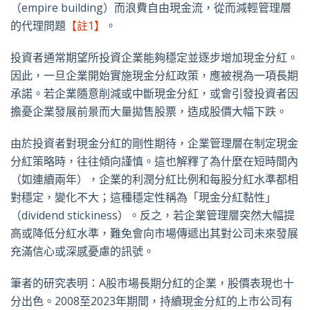
（empire building）而浪費自由現金流，從而減輕管理層
的代理問題
【註1】
。
投資者通常期望所投資企業能夠穩定並逐步增加現金分紅。
因此，一旦企業開始實施現金分紅政策，應被視為一項長期
承諾。若企業隨意削減或中斷現金分紅，或會引發投資者因
擔憂企業發展前景而大量拋售股票，造成股價大幅下跌。
由於投資者對現金分紅的剛性期待，企業管理層在制定現金
分紅策略時，往往傾向謹慎。這也解釋了為什麼在短時間內
（如連續兩年），企業的利潤分紅比例和每股分紅水準都相
對穩定，變化不大；這種穩定性稱為「現金分紅黏性」
（dividend stickiness）。反之，若企業管理層突然大幅提
高或降低分紅水準，難免會向市場傳遞出其對公司未來發展
充滿信心或深感憂慮的訊號。
筆者的研究表明：A股市場長期分紅的企業，股價表現也十
分出色。2008至2023年期間，持續現金分紅的上市公司有