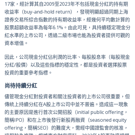
17家，經計算其自2009至2023年不包括現金分紅的持有期
收益率（buy-and-hold return），發現明顯超過同期上海
證券交易所綜合指數的持有期收益率，經幾何平均數計算的
股票超額收益率為每年6.1%。由此可見，具持續穩定現金分
紅水準的上市公司，透過二級市場也能為投資者提供可觀的
資本增值。
因此，公司現金分紅佔利潤的比率、每股股息率（每股現金
分紅/股價）以及這些指標的穩定性，都是投資者選擇股票
投資的重要參考指標。
尚待持續分紅
儘管現金分紅對投資者和關注投資者的上市公司很重要，但
傳統上持續分紅在A股上市公司中並不普遍。造成這一現象
的主要原因是進行首次公開招股（initial public offering，
簡稱IPO）和在上市後發行新股再融資（seasoned equity
offering，簡稱SEO）的難度大，需經中國證監會的核准，