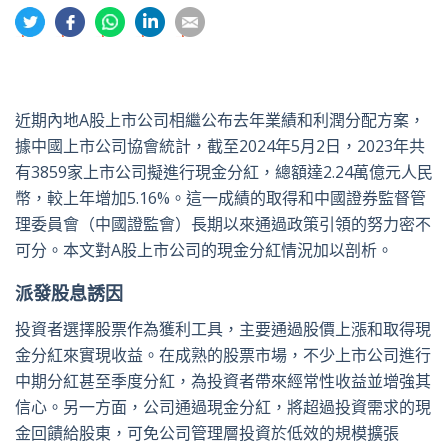
分
分
分
分
分
享
享
享
享
享
到
到
到
到
到
推
面
whatsapp
領
電
特
書
英
郵
近期內地A股上市公司相繼公布去年業績和利潤分配方案，
據中國上市公司協會統計，截至2024年5月2日，2023年共
有3859家上市公司擬進行現金分紅，總額達2.24萬億元人民
幣，較上年增加5.16%。這一成績的取得和中國證券監督管
理委員會（中國證監會）長期以來通過政策引領的努力密不
可分。本文對A股上市公司的現金分紅情況加以剖析。
派發股息誘因
投資者選擇股票作為獲利工具，主要通過股價上漲和取得現
金分紅來實現收益。在成熟的股票市場，不少上市公司進行
中期分紅甚至季度分紅，為投資者帶來經常性收益並增強其
信心。另一方面，公司通過現金分紅，將超過投資需求的現
金回饋給股東，可免公司管理層投資於低效的規模擴張