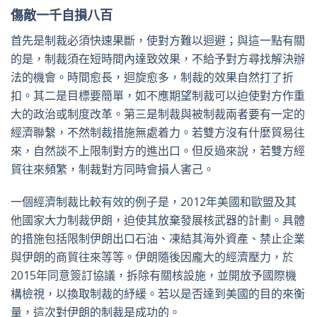
傷敵一千自損八百
首先是制裁必須快速果斷，使對方難以迴避；與這一點有關
的是，制裁須在短時間內達致效果，不給予對方尋找解決辦
法的機會。時間愈長，迴旋愈多，制裁的效果自然打了折
扣。其二是目標要簡單，如不應期望制裁可以迫使對方作重
大的政治或制度改革。第三是制裁與被制裁兩者要有一定的
經濟聯繫，不然制裁措施無處着力。若雙方沒有什麼貿易往
來，自然談不上限制對方的進出口。但反過來說，若雙方經
貿往來頻繁，制裁對方同時會損人害己。
一個經濟制裁比較有效的例子是，2012年美國和歐盟及其
他國家大力制裁伊朗，迫使其放棄發展核武器的計劃。具體
的措施包括限制伊朗出口石油、凍結其海外資產、禁止企業
與伊朗的商貿往來等等。伊朗隨後因龐大的經濟壓力，於
2015年同意簽訂協議，拆除有關核設施，並開放予國際機
構檢視，以換取制裁的紓緩。若以是否達到美國的目的來衡
量，這次對伊朗的制裁是成功的。