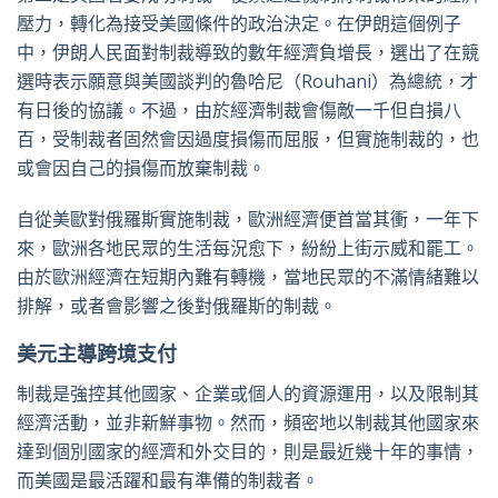
壓力，轉化為接受美國條件的政治決定。在伊朗這個例子
中，伊朗人民面對制裁導致的數年經濟負增長，選出了在競
選時表示願意與美國談判的魯哈尼（Rouhani）為總統，才
有日後的協議。不過，由於經濟制裁會傷敵一千但自損八
百，受制裁者固然會因過度損傷而屈服，但實施制裁的，也
或會因自己的損傷而放棄制裁。
自從美歐對俄羅斯實施制裁，歐洲經濟便首當其衝，一年下
來，歐洲各地民眾的生活每況愈下，紛紛上街示威和罷工。
由於歐洲經濟在短期內難有轉機，當地民眾的不滿情緒難以
排解，或者會影響之後對俄羅斯的制裁。
美元主導跨境支付
制裁是強控其他國家、企業或個人的資源運用，以及限制其
經濟活動，並非新鮮事物。然而，頻密地以制裁其他國家來
達到個別國家的經濟和外交目的，則是最近幾十年的事情，
而美國是最活躍和最有準備的制裁者。