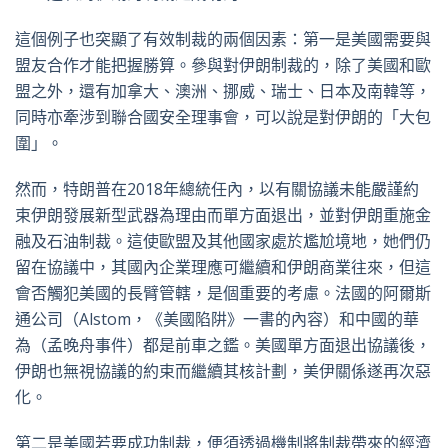
這個例子也突顯了有效制裁的兩個因素：第一是美國需要與
盟友合作才能把握勝算。參與對伊朗制裁的，除了美國和歐
盟之外，還有加拿大、澳洲、挪威、瑞士、日本及南韓等，
同時亦牽涉到聯合國安全理事會，可以說是對伊朗的「大包
圍」。
然而，特朗普在2018年總統任內，以有關協議未能嚴謹約
束伊朗發展新型武器為理由而單方面退出，並對伊朗重施金
融及石油制裁。這使歐盟及其他國家處於尷尬境地，她們仍
留在協議中，其國內企業理應可繼續和伊朗商業往來，但這
會否觸犯美國的長臂管轄，是個重要的考慮。法國的阿爾斯
通公司（Alstom，《美國陷阱》一書的內容）和中國的華
為（孟晚舟事件）都是前車之鑑。美國單方面退出協議後，
伊朗也無視協議的約束而繼續其核計劃，美伊關係遂再次惡
化。
第二是美國若要成功制裁，便須透過機制將制裁帶來的經濟