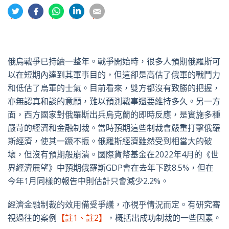
分
分
分
分
分
享
享
享
享
享
到
到
到
到
到
推
面
whatsapp
領
電
特
書
英
郵
俄烏戰爭已持續一整年。戰爭開始時，很多人預期俄羅斯可
以在短期內達到其軍事目的，但這卻是高估了俄軍的戰鬥力
和低估了烏軍的士氣。目前看來，雙方都沒有致勝的把握，
亦無認真和談的意願，難以預測戰事還要維持多久。另一方
面，西方國家對俄羅斯出兵烏克蘭的即時反應，是實施多種
嚴苛的經濟和金融制裁。當時預期這些制裁會嚴重打擊俄羅
斯經濟，使其一蹶不振。俄羅斯經濟雖然受到相當大的破
壞，但沒有預期般崩潰。國際貨幣基金在2022年4月的《世
界經濟展望》中預期俄羅斯GDP會在去年下跌8.5%，但在
今年1月同樣的報告中則估計只會減少2.2%。
經濟金融制裁的效用備受爭議，亦視乎情況而定。有研究審
視過往的案例
【註1、註2】
，概括出成功制裁的一些因素。