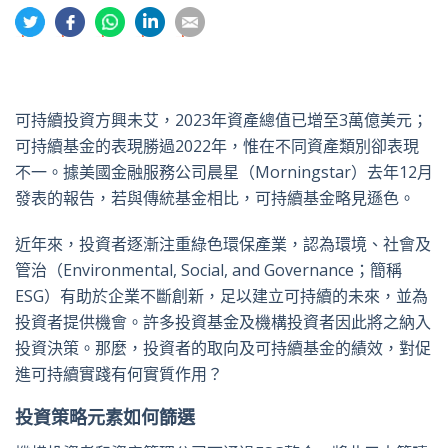
分
分
分
分
分
享
享
享
享
享
到
到
到
到
到
推
面
whatsapp
領
電
特
書
英
郵
可持續投資方興未艾，2023年資產總值已增至3萬億美元；
可持續基金的表現勝過2022年，惟在不同資產類別卻表現
不一。據美國金融服務公司晨星（Morningstar）去年12月
發表的報告，若與傳統基金相比，可持續基金略見遜色。
近年來，投資者逐漸注重綠色環保產業，認為環境、社會及
管治（Environmental, Social, and Governance；簡稱
ESG）有助於企業不斷創新，足以建立可持續的未來，並為
投資者提供機會。許多投資基金及機構投資者因此將之納入
投資決策。那麼，投資者的取向及可持續基金的績效，對促
進可持續實踐有何實質作用？
投資策略元素如何篩選