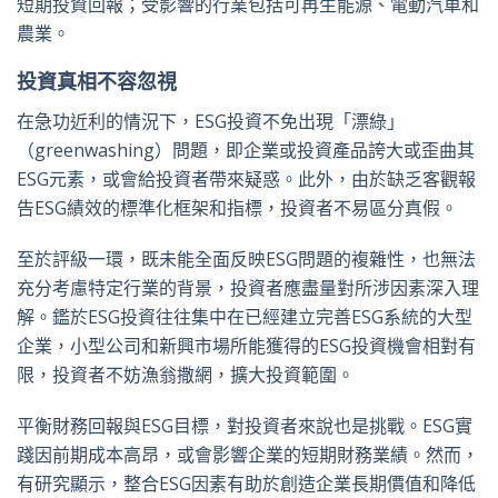
短期投資回報；受影響的行業包括可再生能源、電動汽車和
農業。
投資真相不容忽視
在急功近利的情況下，ESG投資不免出現「漂綠」
（greenwashing）問題，即企業或投資產品誇大或歪曲其
ESG元素，或會給投資者帶來疑惑。此外，由於缺乏客觀報
告ESG績效的標準化框架和指標，投資者不易區分真假。
至於評級一環，既未能全面反映ESG問題的複雜性，也無法
充分考慮特定行業的背景，投資者應盡量對所涉因素深入理
解。鑑於ESG投資往往集中在已經建立完善ESG系統的大型
企業，小型公司和新興市場所能獲得的ESG投資機會相對有
限，投資者不妨漁翁撒網，擴大投資範圍。
平衡財務回報與ESG目標，對投資者來說也是挑戰。ESG實
踐因前期成本高昂，或會影響企業的短期財務業績。然而，
有研究顯示，整合ESG因素有助於創造企業長期價值和降低