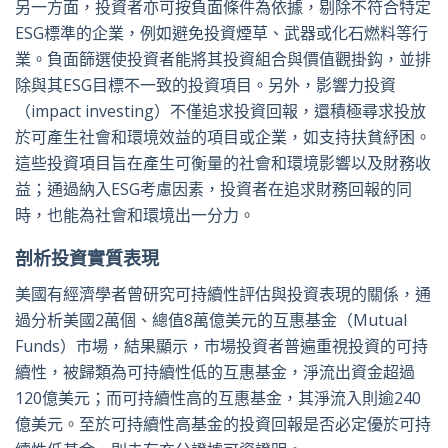
另一方面，投資者亦可按負面條件為依據，剔除不符合特定
ESG標準的企業，例如避免投資煙草、武器或化石燃料等行
業。負面篩選使投資者能將其投資組合與價值觀掛鈎，並排
除與其ESG目標不一致的投資項目。另外，影響力投資
（impact investing）不僅追求投資回報，還積極尋求投放
於可產生社會和環境效益的項目或企業，如支持扶貧紓困。
這些投資項目旨在產生可衡量的社會和環境影響以及財務收
益；通過納入ESG考慮因素，投資者在追求財務回報的同
時，也能為社會和環境出一分力。
剖析投資實質表現
美國有經濟學者曾研究可持續性評估與投資表現的關係，通
過分析美國2萬個、總值8萬億美元的互惠基金（Mutual
Funds）市場，結果顯示，市場投資者普遍重視投資的可持
續性，被歸類為可持續性低的互惠基金，淨流出資金超過
120億美元；而可持續性高的互惠基金，其淨流入則逾240
億美元。至於可持續性高基金的投資回報是否必定優於可持