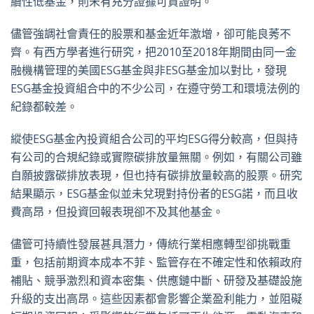
續性低基金，則未有充分證據可資證明。
儘管強調社會責任的股票和基金近年激增，卻可能良莠不
齊。有西方學者進行研究，把2010至2018年期間由同一金
融機構管理的美國ESG基金與非ESG基金加以對比，發現
ESG基金投資組合中的不少公司，在遵守勞工和環境法例的
紀錄都較差。
縱使ESG基金內投資組合公司的平均ESG得分較高，但與持
有公司的合規紀錄或實際碳排放量無關。例如，有關公司雖
自願披露碳排放表現，但也持有碳排放量較高的股票。研究
結果顯示，ESG基金似並未兌現對持份者的ESG諾，而且收
費高昂，但投資回報表現卻不及其他基金。
儘管可持續性發展甚具潛力，傳統行業相應轉型卻挑戰重
重，包括前期資本成本不菲、監管存在不確定性和依賴政府
補貼、競爭激烈和資本密集、供應鏈中斷、研發及基礎設施
升級的支出高昂。這些因素都會影響企業盈利能力，並阻礙