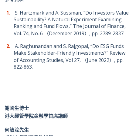
S. Hartzmark and A. Sussman, “Do Investors Value
Sustainability? A Natural Experiment Examining
Ranking and Fund Flows,” The Journal of Finance,
Vol. 74, No. 6 （December 2019）, pp. 2789-2837.
A. Raghunandan and S. Rajgopal, “Do ESG Funds
Make Stakeholder-Friendly Investments?” Review
of Accounting Studies, Vol 27, （June 2022）, pp.
822-863.
謝國生博士
港大經管學院金融學首席講師
何敏淙先生