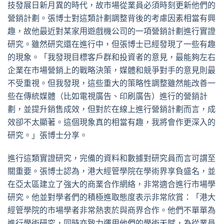
技發展日新月異的時代，故市場從業員必須時刻更新他們的
營銷計劃。張博士對這類計劃調整背後的考慮因素相當有興
趣，故他最近對某家用遊戲機公司的一項營銷計劃進行實證
研究。雖然研究還在進行中，但張博士已經發現了一些有趣
的現象。「我發現目標客戶群和投資者的意見，最能夠左右
企業在市場營銷上的戰略決策，媒體和競爭對手的意見則最
不受重視。但我發現，這些重大的策略性調整雖然能改善一
些在傳統媒體（比如電視廣告、印刷廣告）進行的營銷計
劃，並提升銷售成效，但對於在線上進行營銷計劃而言，成
效卻不太顯著。這個現象真的相當有趣，我將會作更深入的
研究。」張博士分享。
進行這類實證研究，完備的資料和數據對研究員而言可謂至
關重要。張博士認為，港大經管學院在學術界享負盛名，並
在亞太區建立了強大的商業合作網絡，非常適合進行市場學
研究。他並對學者們的積極進取態度表示非常欣賞：「港大
經管學院的市場學者非常熱衷於與商界合作。他們不單單為
進行學術研究，同時亦致力運用他們的學術天賦，為從業員