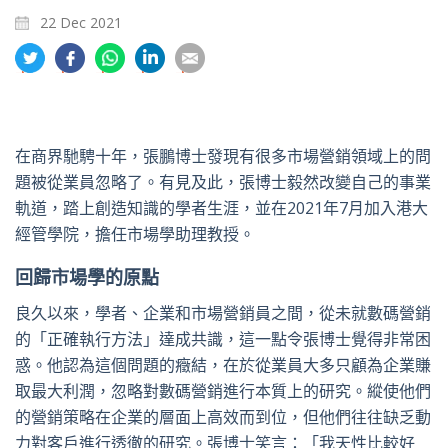
22 Dec 2021
分
分
分
分
分
享
享
享
享
享
到
到
到
到
到
推
面
whatsapp
領
電
特
書
英
郵
在商界馳騁十年，張鵬博士發現有很多市場營銷領域上的問
題被從業員忽略了。有見及此，張博士毅然改變自己的事業
軌道，踏上創造知識的學者生涯，並在2021年7月加入港大
經管學院，擔任市場學助理教授。
回歸市場學的原點
良久以來，學者、企業和市場營銷員之間，從未就數碼營銷
的「正確執行方法」達成共識，這一點令張博士覺得非常困
惑。他認為這個問題的癥結，在於從業員大多只顧為企業賺
取最大利潤，忽略對數碼營銷進行本質上的研究。縱使他們
的營銷策略在企業的層面上高效而到位，但他們往往缺乏動
力對客戶進行透徹的研究。張博士笑言：「我天性比較好