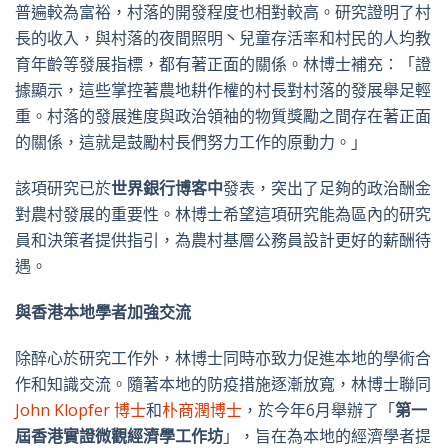
普遍較為富裕，村落的開發程度也相對較高。研究證明了村
長的收入，與村落的夜間照明丶兒童存活率和村民的人均教
育年齡等發展指標，都有著正面的關係。林博士補充：「證
據顯示，這些掌控著農地耕作權的村長對村落的發展舉足輕
重。村落的發展進度與政治領袖的物質獎勵之間存在著正面
的關係，這就是鼓勵村長們努力工作的原動力。」
該項研究已於
世界銀行博客中
發表，突出了足夠的政治酬金
對農村發展的重要性。林博士希望這項研究能為區內的研究
員和決策者提供指引，為農村基層公務員設計更好的薪酬待
遇。
與香港本地學者加強交流
除醉心於研究工作外，林博士同時亦致力促進本地的學術合
作和知識交流。隨著本地的防疫措施逐漸放寬，林博士聯同
John Klopfer 博士
和
朴商潤博士
，於今年
6
月舉辦了「
第一
屆香港實證微觀經濟學工作坊
」，旨在為本地的經濟學者提