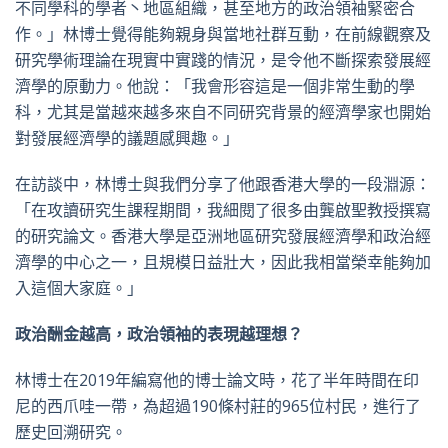
不同學科的學者丶地區組織，甚至地方的政治領袖緊密合
作。」林博士覺得能夠親身與當地社群互動，在前線觀察及
研究學術理論在現實中實踐的情況，是令他不斷探索發展經
濟學的原動力。他說：「我會形容這是一個非常生動的學
科，尤其是當越來越多來自不同研究背景的經濟學家也開始
對發展經濟學的議題感興趣。」
在訪談中，林博士與我們分享了他跟香港大學的一段淵源：
「在攻讀研究生課程期間，我細閱了很多由龔啟聖教授撰寫
的研究論文。香港大學是亞洲地區研究發展經濟學和政治經
濟學的中心之一，且規模日益壯大，因此我相當榮幸能夠加
入這個大家庭。」
政治酬金越高，政治領袖的表現越理想？
林博士在
2019
年編寫他的博士論文時，花了半年時間在印
尼的西爪哇一帶，為超過
190
條村莊的
965
位村民，進行了
歷史回溯研究。