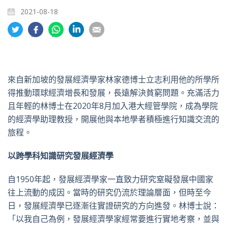
2021-08-18
分
分
分
分
分
享
享
享
享
享
到
到
到
到
到
推
面
whatsapp
領
電
特
書
英
郵
來自新加坡的發展經濟學家林家德博士立志利用他的所學所
得推動環球經濟增長和發展，長遠解決貧窮問題。充滿活力
且年輕的林博士在2020年8月加入港大經管學院，成為學院
的經濟學助理教授，開展他與本地學者積極進行知識交流的
旅程。
以跨學科知識研究發展經濟學
自
1950
年起，發展經濟學家一直致力研究窒礙發展中國家
往上流動的成因。當時的研究仍流於理論層面，但時至今
日，發展經濟學已逐漸往實證研究的方向進發。林博士說：
「以我自己為例，發展經濟學家經常要進行實地考察，並與