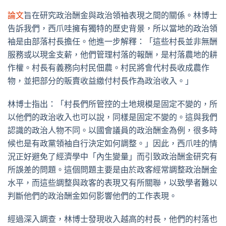
論文
旨在研究政治酬金與政治領袖表現之間的關係。林博士
告訴我們，西爪哇擁有獨特的歷史背景，所以當地的政治領
袖是由部落村長擔任。他進一步解釋：「這些村長並非無酬
服務或以現金支薪，他們管理村落的報酬，是村落農地的耕
作權。村長有義務向村民佃農。村民將會代村長收成農作
物，並把部分的販賣收益繳付村長作為政治收入。」
林博士指出：「村長們所管控的土地規模是固定不變的，所
以他們的政治收入也可以說，同樣是固定不變的。這與我們
認識的政治人物不同。以國會議員的政治酬金為例，很多時
候也是有政黨領袖自行決定如何調整。」因此，西爪哇的情
況正好避免了經濟學中「內生變量」而引致政治酬金研究有
所誤差的問題。這個問題主要是由於政客經常調整政治酬金
水平，而這些調整與政客的表現又有所關聯，以致學者難以
判斷他們的政治酬金如何影響他們的工作表現。
經過深入調查，林博士發現收入越高的村長，他們的村落也