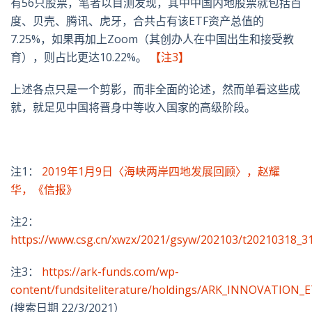
有56只股票，笔者以目测发现，其中中国内地股票就包括百
度、贝壳、腾讯、虎牙，合共占有该ETF资产总值的
7.25%，如果再加上Zoom（其创办人在中国出生和接受教
育），则占比更达10.22%。
【注3】
上述各点只是一个剪影，而非全面的论述，然而单看这些成
就，就足见中国将晋身中等收入国家的高级阶段。
注1：
2019年1月9日〈海峡两岸四地发展回顾〉，赵耀
华，《信报》
注
2
：
https://www.csg.cn/xwzx/2021/gsyw/202103/t20210318_3
注
3
：
https://ark-funds.com/wp-
content/fundsiteliterature/holdings/ARK_INNOVATION
(
搜索日期
22/3/2021
）