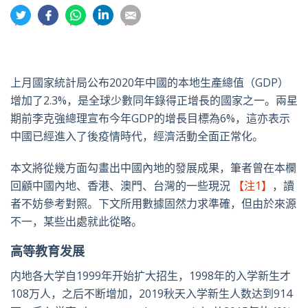
分
分
分
分
分
享
享
享
享
享
到
到
到
到
到
推
面
whatsapp
領
電
特
书
英
郵
上月國家統計局公布2020年中國的本地生產總值（GDP）
增加了2.3%，是全球少數同年錄得正增長的國家之一。兩星
期前李克強總理宣布今年GDP的增長目標為6%，這亦表示
中國已經進入了後疫情時代，經濟活動全面正常化。
本文將從幾方面勾畫出中國內地的發展成果，筆者曾在本欄
回顧中國內地、香港、澳門、台灣的一些現況
【注1】
，讀
者不妨參考對照。下文所用數據固然力求準確，但由於來源
不一，某些出處就此從略。
高等教育发展
内地各大学自1999年开始扩大招生，1998年的入学新生才
108万人，之后不断增加，2019秋天入学新生人数达到914