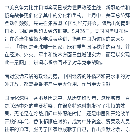
中美竞争力比并和博弈现已成为世界政经主线，新冠疫情和
俄乌战争更催化了其中的分化和重构。上月中，美国总统拜
登动作频频，先是召集东盟10国到华府开会，随后出访南韩
日本，期间启动印太经济框架。5月26日，美国国务卿布林
肯在乔治华盛顿大学发表演讲，指明中国为该国的最大对
手，「中国是全球唯一国家，既有重塑国际秩序的意图，并
在经济、外交、军事和技术方面日益增强实力，而足以实现
此一意图」；讲词亦系统阐述了对华竞争战略。
面对波诡云谲的政经局势，中国经济的外循环和高水准的对
外开放，都需要香港产生更大作用、作出更大贡献。
国际化深植于香港基因之中，从历史维度看，这座城市一直
是联通中外的重要桥梁，在很多特殊时期发挥了独特的效
果。无论是在冷战期间中外隔绝时期，还是中国刚开始改革
开放的年代，香港都顺应时势，成为中外资金、贸易及人员
往来的通道，服务了国家也成就了自己，作出贡献之余，亦