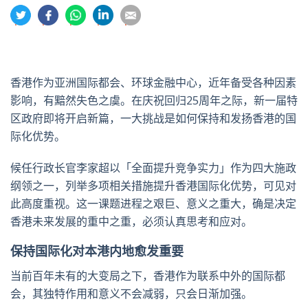
分
分
分
分
分
享
享
享
享
享
到
到
到
到
到
推
面
whatsapp
領
電
特
书
英
郵
香港作为亚洲国际都会、环球金融中心，近年备受各种因素
影响，有黯然失色之虞。在庆祝回归25周年之际，新一届特
区政府即将开启新篇，一大挑战是如何保持和发扬香港的国
际化优势。
候任行政长官李家超以「全面提升竞争实力」作为四大施政
纲领之一，列举多项相关措施提升香港国际化优势，可见对
此高度重视。这一课题进程之艰巨、意义之重大，确是决定
香港未来发展的重中之重，必须认真思考和应对。
保持国际化对本港内地愈发重要
当前百年未有的大变局之下，香港作为联系中外的国际都
会，其独特作用和意义不会减弱，只会日渐加强。