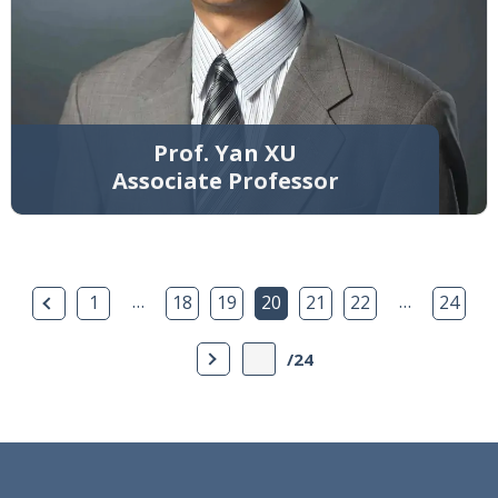
Prof. Yan XU
Associate Professor
上一页
…
…
1
18
19
20
21
22
24
下一页
/24