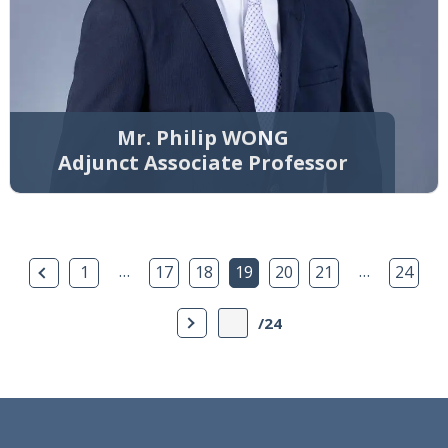
Mr. Philip WONG
Adjunct Associate Professor
上一页
…
…
1
17
18
19
20
21
24
下一页
/24