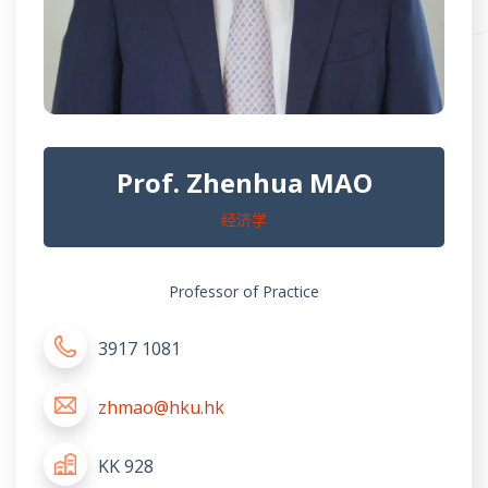
Prof. Zhenhua MAO
经济学
Professor of Practice
3917 1081
zhmao@hku.hk
KK 928